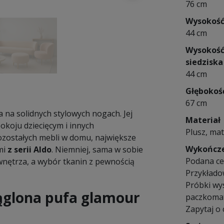
76 cm
Wysokoś
44 cm
Wysokoś
siedziska
44 cm
Głębokoś
67 cm
a na solidnych stylowych nogach. Jej
Materiał
pokoju dziecięcym i innych
Plusz, mat
zostałych mebli w domu, największe
Wykończ
mi
z serii Aldo
. Niemniej, sama w sobie
Podana cen
nętrza, a wybór tkanin z pewnością
Przykłado
Próbki wy
ąglona p
ufa glamour
paczkomat
Zapytaj o