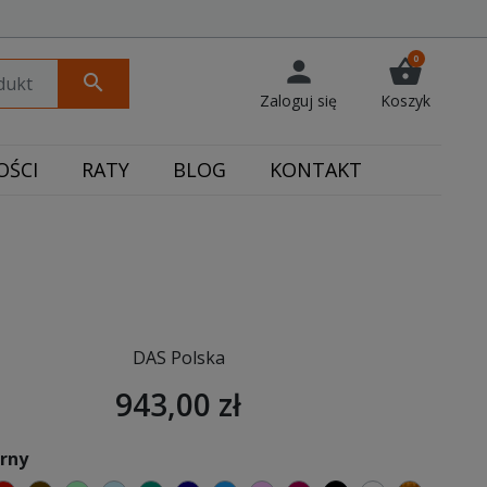
0
person
shopping_basket
search
Zaloguj się
Koszyk
ŚCI
RATY
BLOG
KONTAKT
DAS Polska
943,00 zł
arny