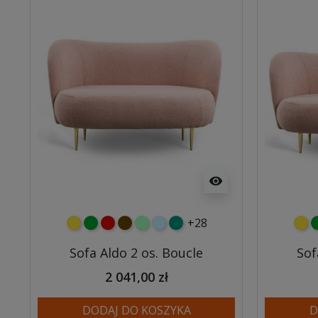
visibility
+28
żółty
zielony
czerwony
czekoladowy
miętowy
błękitny
turkusowy
żółt
z
Sofa Aldo 2 os. Boucle
Sof
2 041,00 zł
DODAJ DO KOSZYKA
D