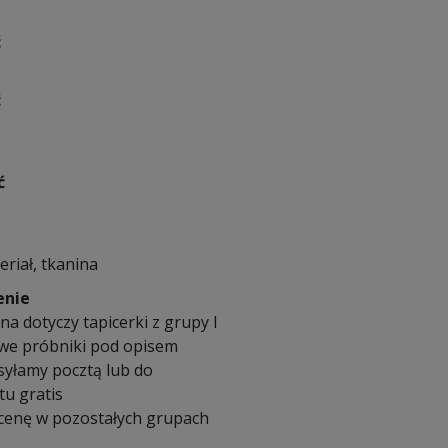
ć
ć
ć
eriał, tkanina
enie
a dotyczy tapicerki z grupy I
we próbniki pod opisem
syłamy pocztą lub do
u gratis
 cenę w pozostałych grupach