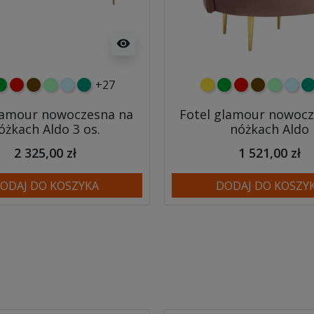
visibility
+27
y
ielony
czerwony
czekoladowy
miętowy
błękitny
turkusowy
żółty
zielony
czerwony
czekoladow
miętowy
błęki
tu
lamour nowoczesna na
Fotel glamour nowocz
óżkach Aldo 3 os.
nóżkach Aldo
2 325,00 zł
1 521,00 zł
ODAJ DO KOSZYKA
DODAJ DO KOSZY