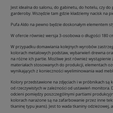
Jest idealna do salonu, do gabinetu, do hotelu, czy do 
garderoby. Wszędzie tam gdzie kładziemy nacisk na p
Pufa Aldo na pewno będzie doskonałym elementem styl
W ofercie również wersja 3-osobowa o długości 180 cm
W przypadku domawiania kolejnych wyrobów zastrzeg
kolorach metalowych podstaw, wybarwień drewna oraz
na różne ich partie. Możliwe jest również wystąpieni
materiałach stosowanych do produkcji, elementach oz
wynikających z konieczności wyeliminowania wad mebl
Kolory przedstawione na zdjęciach i w próbnikach są
od rzeczywistych w zależności od ustawień monitora.
odcieni pomiędzy poszczególnymi partiami produkcyj
kolorach narażone są na zafarbowanie przez inne tekst
tkaninę typu jeans). Jest to wada tkaniny odzieżowej, a 