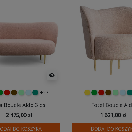
visibility
+27
y
ielony
czerwony
czekoladowy
miętowy
błękitny
turkusowy
żółty
zielony
czerwony
czekoladow
miętowy
błęki
tu
a Boucle Aldo 3 os.
Fotel Boucle Al
2 475,00 zł
1 621,00 zł
ODAJ DO KOSZYKA
DODAJ DO KOSZY