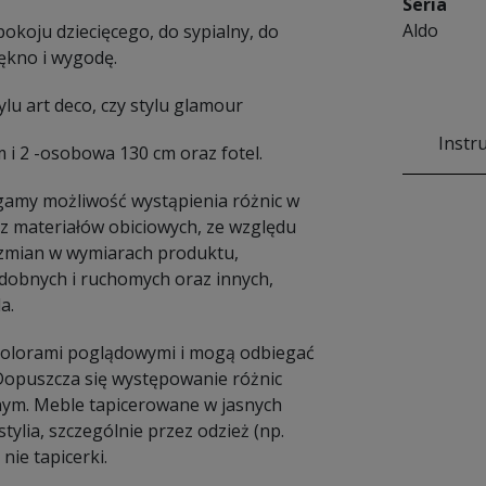
Seria
Aldo
pokoju dziecięcego, do sypialny, do
iękno i wygodę.
u art deco, czy stylu glamour
Instr
 i 2 -osobowa 130 cm oraz fotel.
amy możliwość wystąpienia różnic w
 materiałów obiciowych, ze względu
e zmian w wymiarach produktu,
dobnych i ruchomych oraz innych,
a.
 kolorami poglądowymi i mogą odbiegać
 Dopuszcza się występowanie różnic
nym. Meble tapicerowane w jasnych
ylia, szczególnie przez odzież (np.
nie tapicerki.