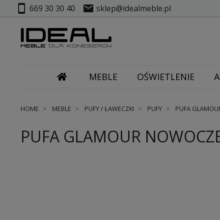
smartphone
mail
669 30 30 40
sklep@idealmeble.pl
MEBLE
OŚWIETLENIE
A
HOME
MEBLE
PUFY / ŁAWECZKI
PUFY
PUFA GLAMOU
PUFA GLAMOUR NOWOCZE