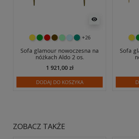
visibility
+26
żółty
zielony
czerwony
czekoladowy
miętowy
błękitny
turkusowy
żółt
z
Sofa glamour nowoczesna na
Sofa g
nóżkach Aldo 2 os.
n
1 921,00 zł
DODAJ DO KOSZYKA
D
ZOBACZ TAKŻE