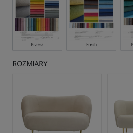
Riviera
Fresh
P
ROZMIARY