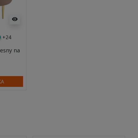
visibility
+24
y
tny
rkusowy
esny na
KA