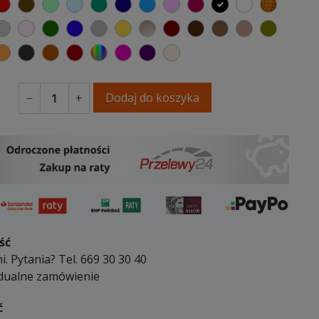
elony
czerwony
czekoladowy
miętowy
błękitny
turkusowy
granatowy
niebieski
różowy
malinowy
czarny
biały
złoty
y
emno szary
jasnoszary
jasny róż
butelkowa zieleń
ciemno niebieski
szary
musztardowy
perłowy
kasztanowy
ciemno brązowy
brązowy
jasnobrązo
oliwko
y
aki
pomarańczowy
antracytowy
ceglasty
bordowy
wybór koloru
fuksja
fioletowy
beż
Dodaj do koszyka
−
+
ść
i. Pytania? Tel. 669 30 30 40
dualne zamówienie
ć