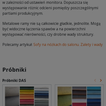
w zależności od ustawień monitora. Dopuszcza się
występowanie różnic odcieni pomiędzy poszczególnymi
partiami produkcyjnym.
Metalowe ramy nie są całkowicie gładkie, jednolite. Mogą
być widoczne łączenia spawów a na powierzchni
występować nierówności, czy drobne wady struktury.
Polecamy artykuł:
Sofy na nóżkach do salonu. Zalety i wady
Próbniki
keyboard_arrow_left
keyboard_arrow_right
Próbniki DAS
Poprz
Na