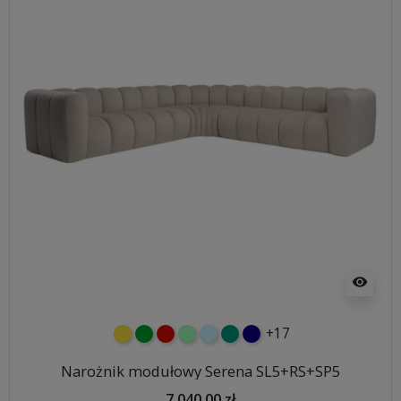
visibility
+17
żółty
zielony
czerwony
miętowy
błękitny
turkusowy
granatowy
Narożnik modułowy Serena SL5+RS+SP5
7 040,00 zł