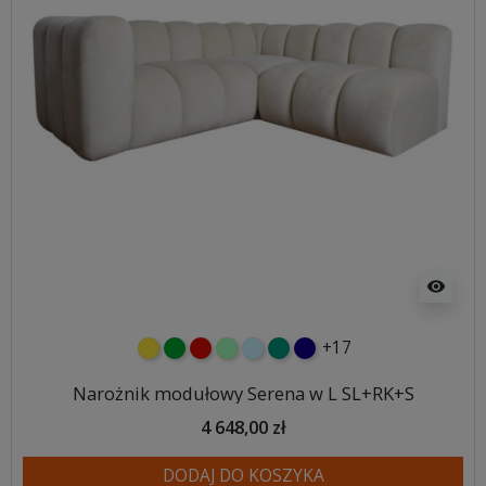
visibility
+17
żółty
zielony
czerwony
miętowy
błękitny
turkusowy
granatowy
Narożnik modułowy Serena w L SL+RK+S
4 648,00 zł
DODAJ DO KOSZYKA