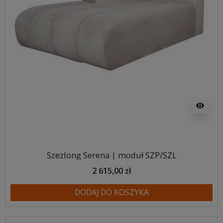
visibility
Szezlong Serena | moduł SZP/SZL
2 615,00 zł
DODAJ DO KOSZYKA