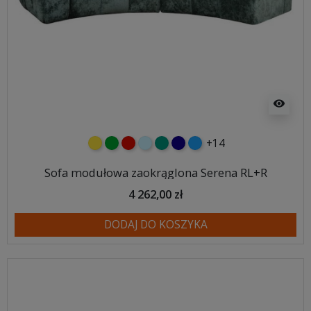
visibility
+14
żółty
zielony
czerwony
błękitny
turkusowy
granatowy
niebieski
Sofa modułowa zaokrąglona Serena RL+R
4 262,00 zł
DODAJ DO KOSZYKA