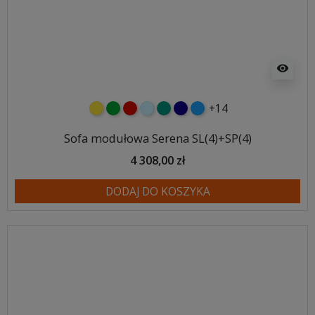
visibility
+14
żółty
zielony
czerwony
błękitny
turkusowy
granatowy
niebieski
Sofa modułowa Serena SL(4)+SP(4)
4 308,00 zł
DODAJ DO KOSZYKA