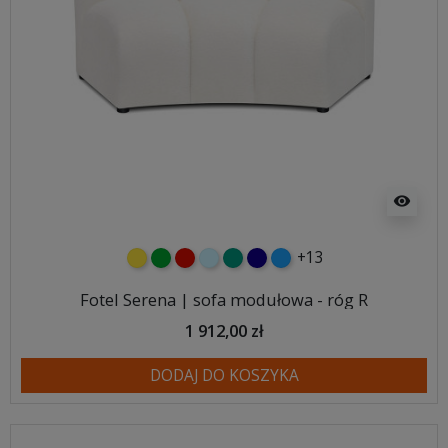
visibility
+13
żółty
zielony
czerwony
błękitny
turkusowy
granatowy
niebieski
Fotel Serena | sofa modułowa - róg R
1 912,00 zł
DODAJ DO KOSZYKA