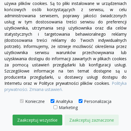
używa plików cookies. Są to pliki instalowane w urządzeniach
końcowych osób korzystających z serwisu, w celu
administrowania serwisem, poprawy jakości świadczonych
usług w tym dostosowania treści serwisu do preferencji
użytkownika, utrzymania sesji użytkownika oraz dla celów
statystycznych i targetowania behawioralnego reklamy
(dostosowania treści reklamy do Twoich indywidualnych
potrzeb). Informujemy, że istnieje możliwość określenia przez
użytkownika serwisu warunków przechowywania lub
uzyskiwania dostępu do informacji zawartych w plikach cookies
za pomocą ustawień przeglądarki lub konfiguracji usługi.
Szczegółowe informacje na ten temat dostępne są u
producenta przeglądarki, u dostawcy usługi dostępu do
Internetu oraz w Polityce prywatności plików cookies.
Polityka
visibility
prywatności.
Zmiana ustawień.
Konieczne
Analityka
Personalizacja
Marketing
Fotel Serena bez boku | sofa modułowa - element
prosty SL/SP
Zaakceptuj wszystkie
Zaakceptuj zaznaczone
1 780,00 zł