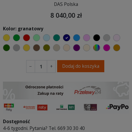
DAS Polska
8 040,00 zł
Kolor: granatowy
żółty
zielony
czerwony
miętowy
błękitny
turkusowy
granatowy
niebieski
różowy
czarny
jasnoszar
jasny
butelkowa zieleń
szary
musztardowy
brązowy
oliwkowy
beżowy
ciepły kremowy
fioletowa purpura
ecru beżowy
wybór koloru
fuksja
koni
Dodaj do koszyka
−
+
Dostępność
4-6 tygodni. Pytania? Tel. 669 30 30 40