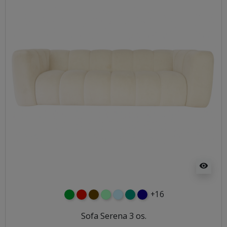
visibility
+16
zielony
czerwony
czekoladowy
miętowy
błękitny
turkusowy
granatowy
Sofa Serena 3 os.