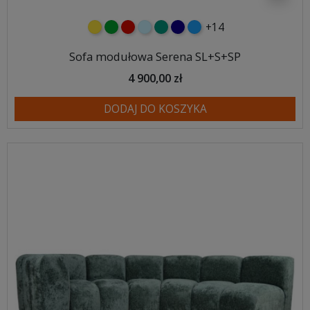
+14
żółty
zielony
czerwony
błękitny
turkusowy
granatowy
niebieski
Sofa modułowa Serena SL+S+SP
4 900,00 zł
DODAJ DO KOSZYKA