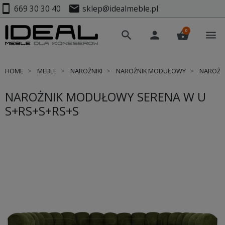
smartphone
mail
669 30 30 40
sklep@idealmeble.pl
0
search
person
shopping_basket
menu
HOME
MEBLE
NAROŻNIKI
NAROŻNIK MODUŁOWY
NAROŻNI
NAROŻNIK MODUŁOWY SERENA W U
S+RS+S+RS+S