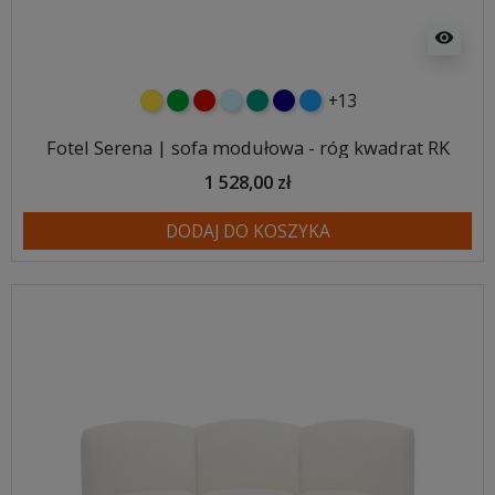
visibility
+13
żółty
zielony
czerwony
błękitny
turkusowy
granatowy
niebieski
Fotel Serena | sofa modułowa - róg kwadrat RK
1 528,00 zł
DODAJ DO KOSZYKA