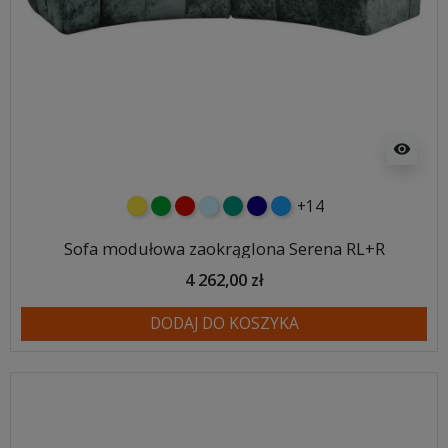
visibility
+14
żółty
zielony
czerwony
błękitny
turkusowy
granatowy
niebieski
Sofa modułowa zaokrąglona Serena RL+R
4 262,00 zł
DODAJ DO KOSZYKA