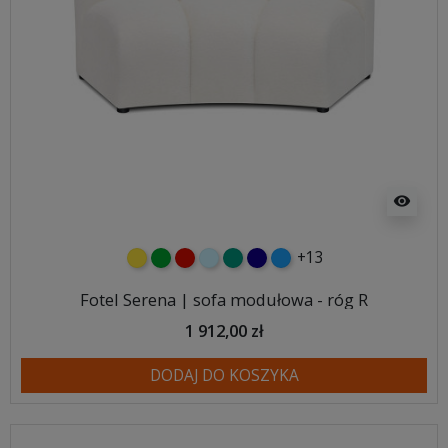
visibility
+13
żółty
zielony
czerwony
błękitny
turkusowy
granatowy
niebieski
Fotel Serena | sofa modułowa - róg R
1 912,00 zł
DODAJ DO KOSZYKA