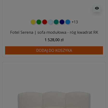
visibility
+13
żółty
zielony
czerwony
błękitny
turkusowy
granatowy
niebieski
Fotel Serena | sofa modułowa - róg kwadrat RK
1 528,00 zł
DODAJ DO KOSZYKA