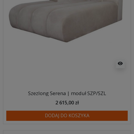
visibility
Szezlong Serena | moduł SZP/SZL
2 615,00 zł
DODAJ DO KOSZYKA