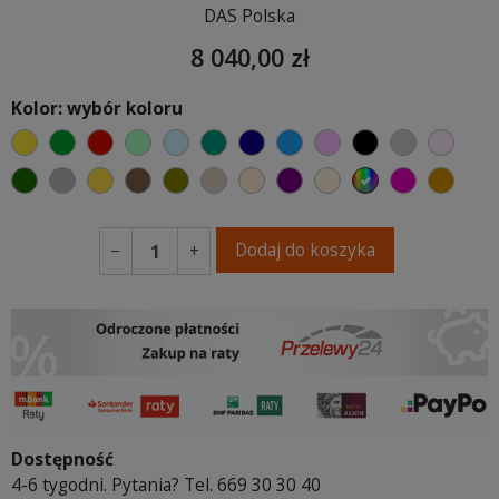
DAS Polska
8 040,00 zł
Kolor: wybór koloru
żółty
zielony
czerwony
miętowy
błękitny
turkusowy
granatowy
niebieski
różowy
czarny
jasnoszar
jasny
butelkowa zieleń
szary
musztardowy
brązowy
oliwkowy
beżowy
ciepły kremowy
fioletowa purpura
ecru beżowy
wybór koloru
fuksja
koni
Dodaj do koszyka
−
+
Dostępność
4-6 tygodni. Pytania? Tel. 669 30 30 40