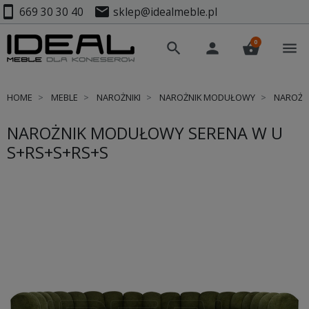
smartphone
mail
669 30 30 40
sklep@idealmeble.pl
0
search
person
shopping_basket
menu
HOME
MEBLE
NAROŻNIKI
NAROŻNIK MODUŁOWY
NAROŻNI
NAROŻNIK MODUŁOWY SERENA W U
S+RS+S+RS+S