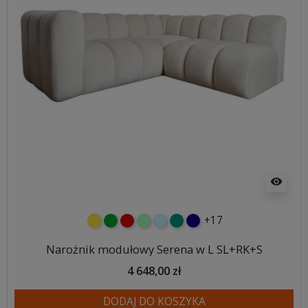
visibility
+17
żółty
zielony
czerwony
miętowy
błękitny
turkusowy
granatowy
Narożnik modułowy Serena w L SL+RK+S
4 648,00 zł
DODAJ DO KOSZYKA