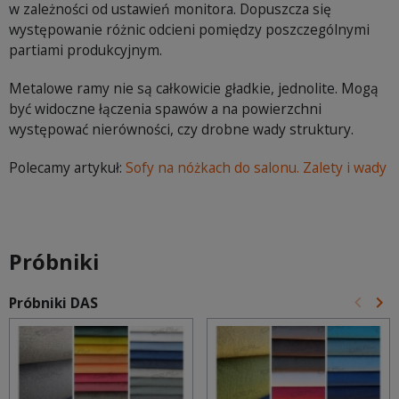
w zależności od ustawień monitora. Dopuszcza się
występowanie różnic odcieni pomiędzy poszczególnymi
partiami produkcyjnym.
Metalowe ramy nie są całkowicie gładkie, jednolite. Mogą
być widoczne łączenia spawów a na powierzchni
występować nierówności, czy drobne wady struktury.
Polecamy artykuł:
Sofy na nóżkach do salonu. Zalety i wady
Próbniki
keyboard_arrow_left
keyboard_arrow_right
Próbniki DAS
Poprz
Na