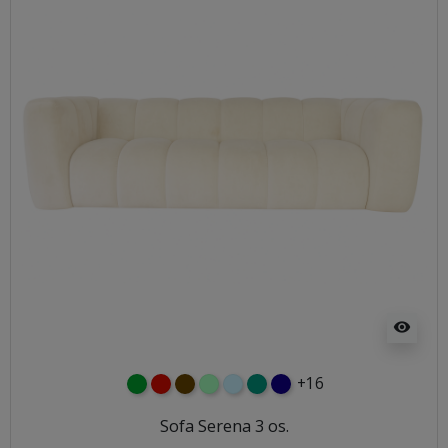
visibility
+16
zielony
czerwony
czekoladowy
miętowy
błękitny
turkusowy
granatowy
Sofa Serena 3 os.