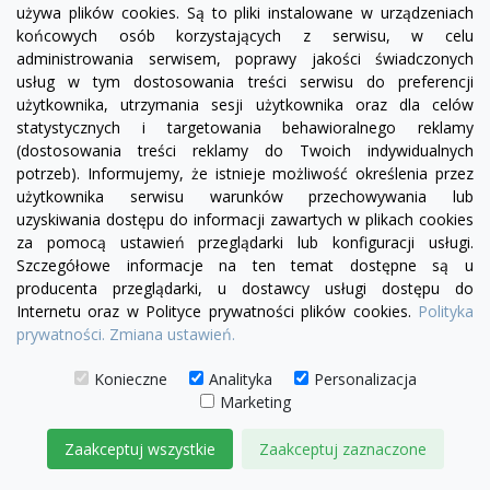
używa plików cookies. Są to pliki instalowane w urządzeniach
końcowych osób korzystających z serwisu, w celu
administrowania serwisem, poprawy jakości świadczonych
usług w tym dostosowania treści serwisu do preferencji
użytkownika, utrzymania sesji użytkownika oraz dla celów
statystycznych i targetowania behawioralnego reklamy
(dostosowania treści reklamy do Twoich indywidualnych
potrzeb). Informujemy, że istnieje możliwość określenia przez
użytkownika serwisu warunków przechowywania lub
uzyskiwania dostępu do informacji zawartych w plikach cookies
za pomocą ustawień przeglądarki lub konfiguracji usługi.
Szczegółowe informacje na ten temat dostępne są u
producenta przeglądarki, u dostawcy usługi dostępu do
Internetu oraz w Polityce prywatności plików cookies.
Polityka
visibility
prywatności.
Zmiana ustawień.
Konieczne
Analityka
Personalizacja
Marketing
Fotel Serena bez boku | sofa modułowa - element
prosty SL/SP
Zaakceptuj wszystkie
Zaakceptuj zaznaczone
1 780,00 zł