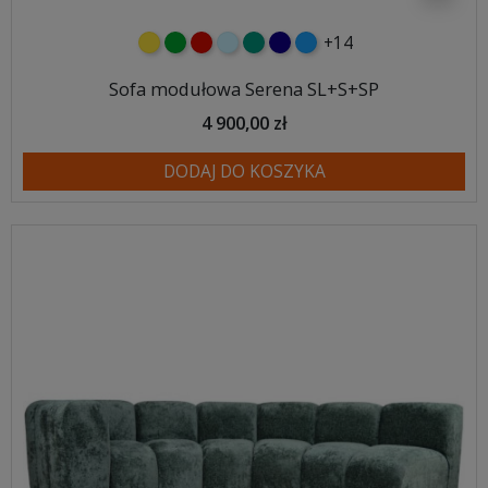
+14
żółty
zielony
czerwony
błękitny
turkusowy
granatowy
niebieski
Sofa modułowa Serena SL+S+SP
4 900,00 zł
DODAJ DO KOSZYKA