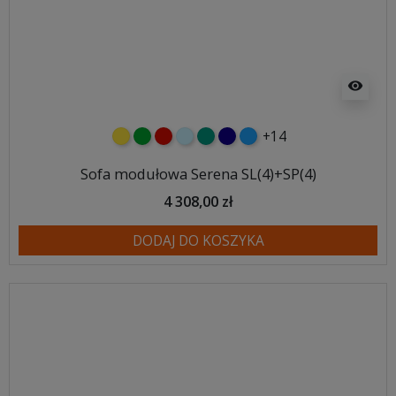
visibility
+14
żółty
zielony
czerwony
błękitny
turkusowy
granatowy
niebieski
Sofa modułowa Serena SL(4)+SP(4)
4 308,00 zł
DODAJ DO KOSZYKA