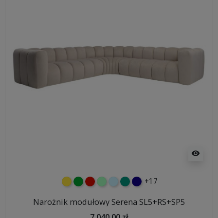
visibility
+17
żółty
zielony
czerwony
miętowy
błękitny
turkusowy
granatowy
Narożnik modułowy Serena SL5+RS+SP5
7 040,00 zł