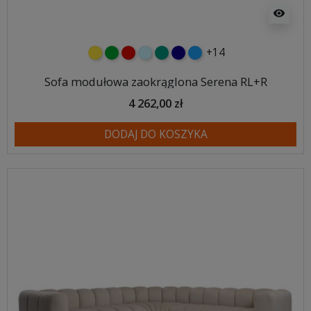
visibility
+14
żółty
zielony
czerwony
błękitny
turkusowy
granatowy
niebieski
Sofa modułowa zaokrąglona Serena RL+R
4 262,00 zł
DODAJ DO KOSZYKA