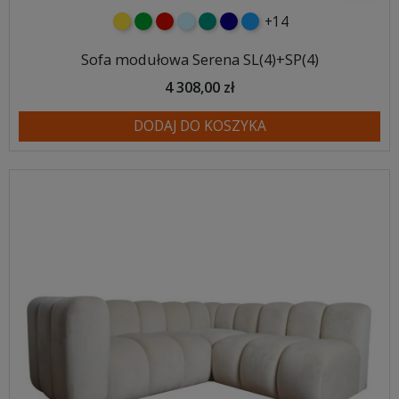
+14
żółty
zielony
czerwony
błękitny
turkusowy
granatowy
niebieski
Sofa modułowa Serena SL(4)+SP(4)
4 308,00 zł
DODAJ DO KOSZYKA