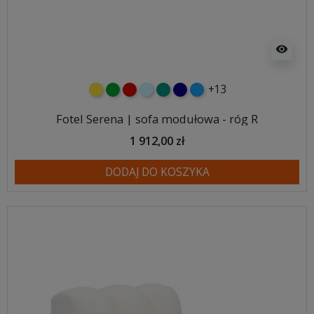
visibility
+13
żółty
zielony
czerwony
błękitny
turkusowy
granatowy
niebieski
Fotel Serena | sofa modułowa - róg R
1 912,00 zł
DODAJ DO KOSZYKA