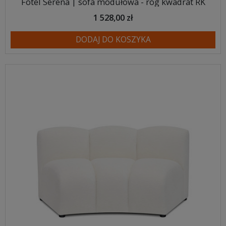
Fotel Serena | sofa modułowa - róg kwadrat RK
1 528,00 zł
DODAJ DO KOSZYKA