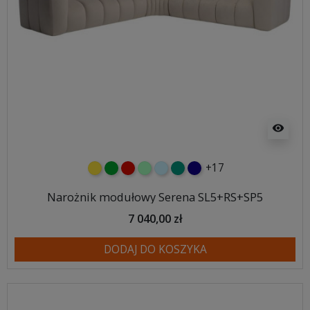
visibility
+17
żółty
zielony
czerwony
miętowy
błękitny
turkusowy
granatowy
Narożnik modułowy Serena SL5+RS+SP5
7 040,00 zł
DODAJ DO KOSZYKA