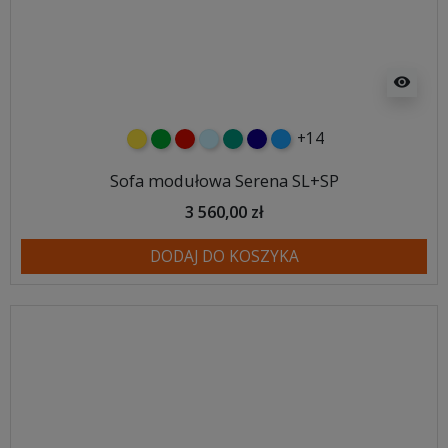
visibility
+14
żółty
zielony
czerwony
błękitny
turkusowy
granatowy
niebieski
Sofa modułowa Serena SL+SP
3 560,00 zł
DODAJ DO KOSZYKA