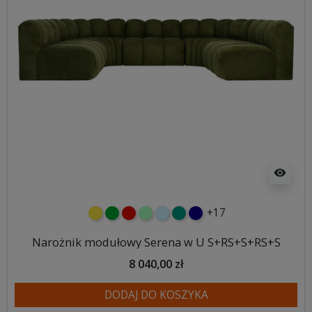
visibility
+17
żółty
zielony
czerwony
miętowy
błękitny
turkusowy
granatowy
Narożnik modułowy Serena w U S+RS+S+RS+S
8 040,00 zł
DODAJ DO KOSZYKA