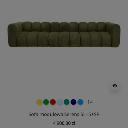
visibility
+14
żółty
zielony
czerwony
błękitny
turkusowy
granatowy
niebieski
Sofa modułowa Serena SL+S+SP
4 900,00 zł