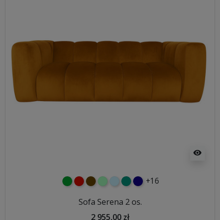
visibility
+16
zielony
czerwony
czekoladowy
miętowy
błękitny
turkusowy
granatowy
Sofa Serena 2 os.
2 955,00 zł