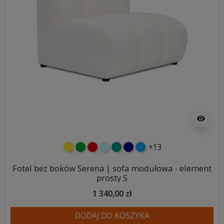
visibility
+13
żółty
zielony
czerwony
błękitny
turkusowy
granatowy
niebieski
Fotel bez boków Serena | sofa modułowa - element
prosty S
1 340,00 zł
DODAJ DO KOSZYKA