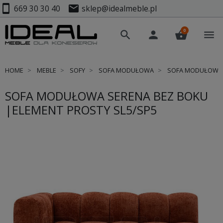
smartphone
mail
669 30 30 40
sklep@idealmeble.pl
0
search
person
shopping_basket
menu
HOME
MEBLE
SOFY
SOFA MODUŁOWA
SOFA MODUŁOWA S
SOFA MODUŁOWA SERENA BEZ BOKU
|ELEMENT PROSTY SL5/SP5