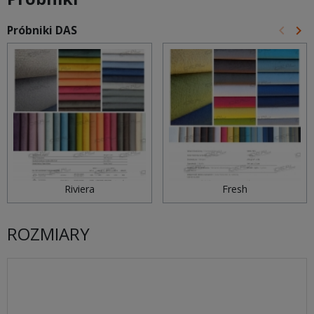
keyboard_arrow_left
keyboard_arrow_right
Próbniki DAS
Poprz
Na
Riviera
Fresh
ROZMIARY