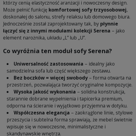
którzy cenią elastyczność aranżacji i nowoczesny design.
Może pełnić funkcję
komfortowej sofy trzyosobowej
,
doskonałej do salonu, strefy relaksu lub domowego biura.
Jednocześnie został zaprojektowany tak, by
płynnie
łączyć się z innymi modułami kolekcji Serena
– jako
element narożnika, układu „L” lub „U”.
Co wyróżnia ten moduł sofy Serena?
Uniwersalność zastosowania
– idealny jako
samodzielna sofa lub część większego zestawu.
Bez boczków = więcej swobody
– forma otwarta na
przestrzeń, pozwalająca tworzyć oryginalne kompozycje.
Wysoka jakość wykonania
– solidna konstrukcja,
starannie dobrane wypełnienia i tapicerka premium,
odporna na ścieranie i wyjątkowo przyjemna w dotyku.
Współczesna elegancja
– zaokrąglone linie, stylowe
przeszycia i subtelna forma sprawiają, że mebel świetnie
wpisuje się w nowoczesne, minimalistyczne i
skandynawskie wnętrza.