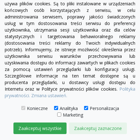
używa plików cookies. Są to pliki instalowane w urządzeniach
końcowych osób korzystających z serwisu, w celu
administrowania serwisem, poprawy jakości świadczonych
Fotel Serena z jednym bokiem | sofa modułowa -
usług w tym dostosowania treści serwisu do preferencji
róg RL/RP
użytkownika, utrzymania sesji użytkownika oraz dla celów
statystycznych i targetowania behawioralnego reklamy
2 350,00 zł
(dostosowania treści reklamy do Twoich indywidualnych
potrzeb). Informujemy, że istnieje możliwość określenia przez
DODAJ DO KOSZYKA
użytkownika serwisu warunków przechowywania lub
uzyskiwania dostępu do informacji zawartych w plikach cookies
za pomocą ustawień przeglądarki lub konfiguracji usługi.
Szczegółowe informacje na ten temat dostępne są u
producenta przeglądarki, u dostawcy usługi dostępu do
Internetu oraz w Polityce prywatności plików cookies.
Polityka
prywatności.
Zmiana ustawień.
Konieczne
Analityka
Personalizacja
Marketing
Zaakceptuj wszystkie
Zaakceptuj zaznaczone