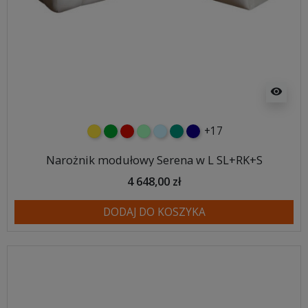
visibility
+17
żółty
zielony
czerwony
miętowy
błękitny
turkusowy
granatowy
Narożnik modułowy Serena w L SL+RK+S
4 648,00 zł
DODAJ DO KOSZYKA