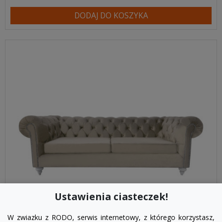
DODAJ DO KOSZYKA
Ustawienia ciasteczek!
W zwiazku z RODO, serwis internetowy, z którego korzystasz,