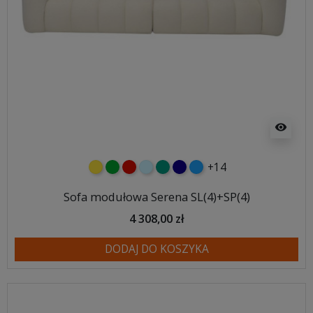
visibility
+14
żółty
zielony
czerwony
błękitny
turkusowy
granatowy
niebieski
Sofa modułowa Serena SL(4)+SP(4)
4 308,00 zł
DODAJ DO KOSZYKA