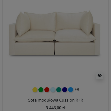
visibility
+9
żółty
zielony
czerwony
błękitny
turkusowy
granatowy
niebieski
Sofa modułowa Cussion R+R
3 446,00 zł