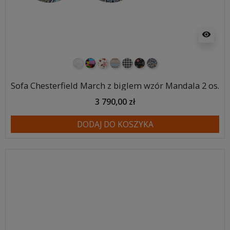
visibility
marmur
Patchwork
Kwiatowy
Paski
Kratka
folk
mandala
Sofa Chesterfield March z biglem wzór Mandala 2 os.
3 790,00 zł
DODAJ DO KOSZYKA