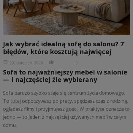
Jak wybrać idealną sofę do salonu? 7
błędów, które kosztują najwięcej
date_range
thumb_up_alt
20 Kwiecień 2026
0
Sofa to najważniejszy mebel w salonie
— i najczęściej źle wybierany
Sofa bardzo szybko staje się centrum życia domowego.
To tutaj odpoczywasz po pracy, spędzasz czas z rodziną,
oglądasz filmy i przyjmujesz gości. W praktyce oznacza to
jedno — to jeden z najczęściej używanych mebli w całym
domu.