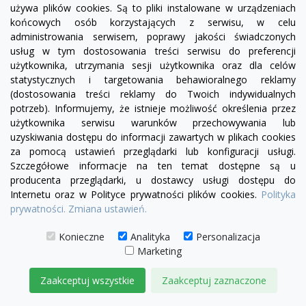
używa plików cookies. Są to pliki instalowane w urządzeniach
visibility
końcowych osób korzystających z serwisu, w celu
administrowania serwisem, poprawy jakości świadczonych
usług w tym dostosowania treści serwisu do preferencji
+26
żółty
zielony
czerwony
czekoladowy
miętowy
błękitny
turkusowy
użytkownika, utrzymania sesji użytkownika oraz dla celów
statystycznych i targetowania behawioralnego reklamy
Sofa Chesterfield Swan 3 os.
(dostosowania treści reklamy do Twoich indywidualnych
4 740,00 zł
potrzeb). Informujemy, że istnieje możliwość określenia przez
użytkownika serwisu warunków przechowywania lub
DODAJ DO KOSZYKA
uzyskiwania dostępu do informacji zawartych w plikach cookies
za pomocą ustawień przeglądarki lub konfiguracji usługi.
Szczegółowe informacje na ten temat dostępne są u
producenta przeglądarki, u dostawcy usługi dostępu do
Internetu oraz w Polityce prywatności plików cookies.
Polityka
prywatności.
Zmiana ustawień.
Konieczne
Analityka
Personalizacja
Marketing
Zaakceptuj wszystkie
Zaakceptuj zaznaczone