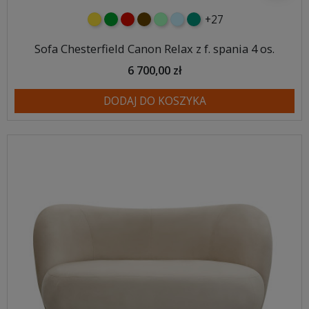
+27
żółty
zielony
czerwony
czekoladowy
miętowy
błękitny
turkusowy
Sofa Chesterfield Canon Relax z f. spania 4 os.
6 700,00 zł
DODAJ DO KOSZYKA