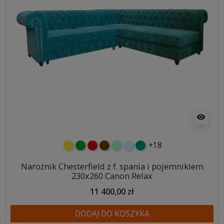
visibility
+18
żółty
zielony
czerwony
czekoladowy
miętowy
błękitny
turkusowy
Narożnik Chesterfield z f. spania i pojemnikiem
230x260 Canon Relax
11 400,00 zł
DODAJ DO KOSZYKA