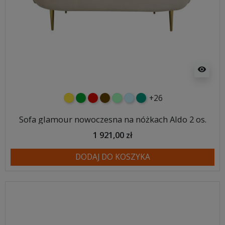
visibility
+26
żółty
zielony
czerwony
czekoladowy
miętowy
błękitny
turkusowy
Sofa glamour nowoczesna na nóżkach Aldo 2 os.
1 921,00 zł
DODAJ DO KOSZYKA