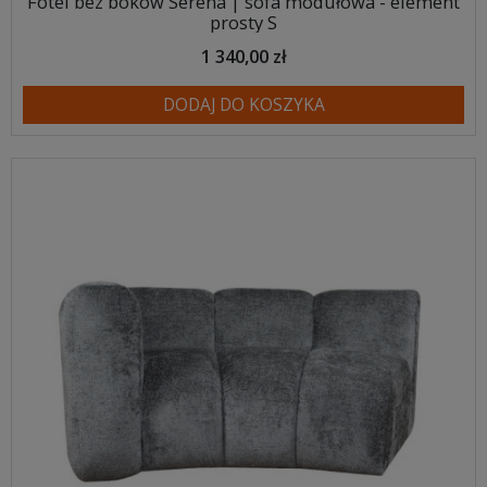
Fotel bez boków Serena | sofa modułowa - element
prosty S
1 340,00 zł
DODAJ DO KOSZYKA