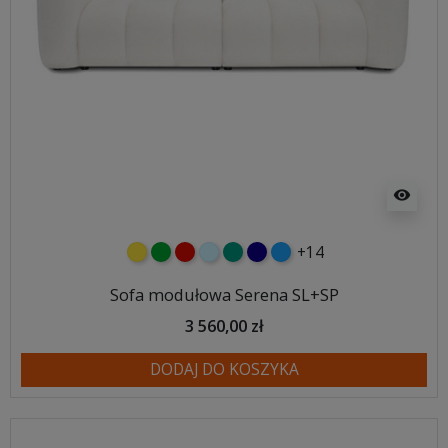
visibility
+14
żółty
zielony
czerwony
błękitny
turkusowy
granatowy
niebieski
Sofa modułowa Serena SL+SP
3 560,00 zł
DODAJ DO KOSZYKA