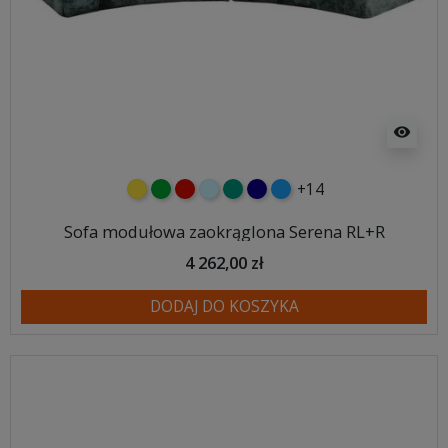
visibility
+14
żółty
zielony
czerwony
błękitny
turkusowy
granatowy
niebieski
Sofa modułowa zaokrąglona Serena RL+R
4 262,00 zł
DODAJ DO KOSZYKA