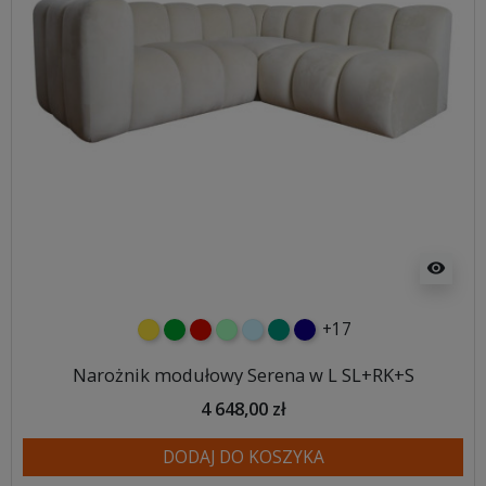
visibility
+17
żółty
zielony
czerwony
miętowy
błękitny
turkusowy
granatowy
Narożnik modułowy Serena w L SL+RK+S
4 648,00 zł
DODAJ DO KOSZYKA