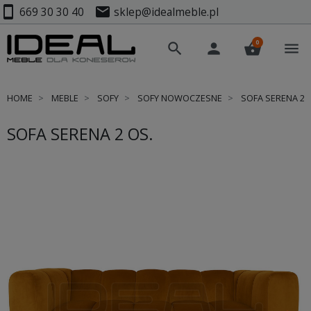
smartphone
mail
669 30 30 40
sklep@idealmeble.pl
0
search
person
shopping_basket
menu
HOME
MEBLE
SOFY
SOFY NOWOCZESNE
SOFA SERENA 2 
SOFA SERENA 2 OS.