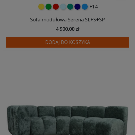
+14
żółty
zielony
czerwony
błękitny
turkusowy
granatowy
niebieski
Sofa modułowa Serena SL+S+SP
4 900,00 zł
DODAJ DO KOSZYKA