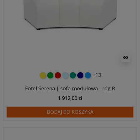
visibility
+13
żółty
zielony
czerwony
błękitny
turkusowy
granatowy
niebieski
Fotel Serena | sofa modułowa - róg R
1 912,00 zł
DODAJ DO KOSZYKA