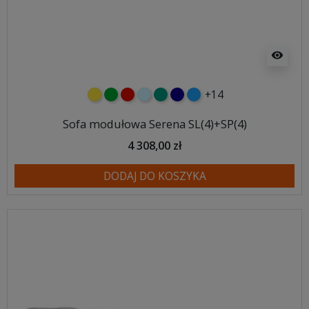
visibility
+14
żółty
zielony
czerwony
błękitny
turkusowy
granatowy
niebieski
Sofa modułowa Serena SL(4)+SP(4)
4 308,00 zł
DODAJ DO KOSZYKA