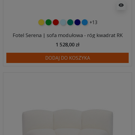
visibility
+13
żółty
zielony
czerwony
błękitny
turkusowy
granatowy
niebieski
Fotel Serena | sofa modułowa - róg kwadrat RK
1 528,00 zł
DODAJ DO KOSZYKA