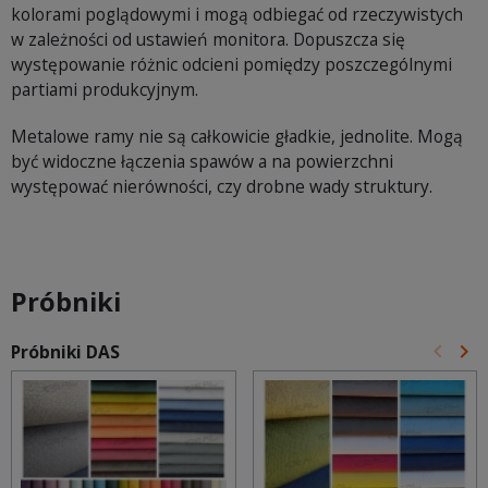
kolorami poglądowymi i mogą odbiegać od rzeczywistych
w zależności od ustawień monitora. Dopuszcza się
występowanie różnic odcieni pomiędzy poszczególnymi
partiami produkcyjnym.
Metalowe ramy nie są całkowicie gładkie, jednolite. Mogą
być widoczne łączenia spawów a na powierzchni
występować nierówności, czy drobne wady struktury.
Próbniki
keyboard_arrow_left
keyboard_arrow_right
Próbniki DAS
Poprz
Na