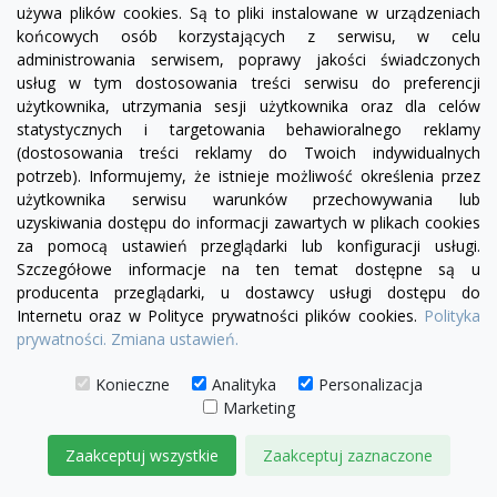
używa plików cookies. Są to pliki instalowane w urządzeniach
końcowych osób korzystających z serwisu, w celu
administrowania serwisem, poprawy jakości świadczonych
usług w tym dostosowania treści serwisu do preferencji
użytkownika, utrzymania sesji użytkownika oraz dla celów
statystycznych i targetowania behawioralnego reklamy
(dostosowania treści reklamy do Twoich indywidualnych
potrzeb). Informujemy, że istnieje możliwość określenia przez
użytkownika serwisu warunków przechowywania lub
visibility
uzyskiwania dostępu do informacji zawartych w plikach cookies
za pomocą ustawień przeglądarki lub konfiguracji usługi.
Szczegółowe informacje na ten temat dostępne są u
producenta przeglądarki, u dostawcy usługi dostępu do
Internetu oraz w Polityce prywatności plików cookies.
Polityka
Sofa modułowa Serena bez boku |element prosty
prywatności.
Zmiana ustawień.
SL5/SP5
2 515,00 zł
Konieczne
Analityka
Personalizacja
Marketing
DODAJ DO KOSZYKA
Zaakceptuj wszystkie
Zaakceptuj zaznaczone