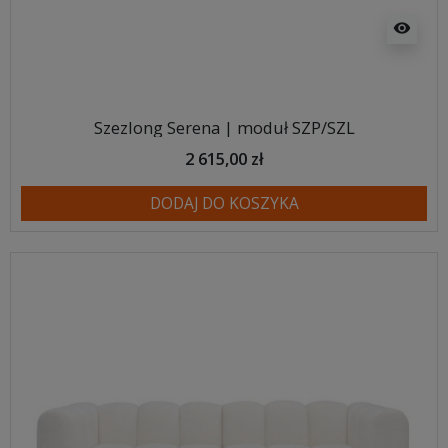
visibility
Szezlong Serena | moduł SZP/SZL
2 615,00 zł
DODAJ DO KOSZYKA