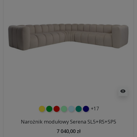
visibility
+17
żółty
zielony
czerwony
miętowy
błękitny
turkusowy
granatowy
Narożnik modułowy Serena SL5+RS+SP5
7 040,00 zł