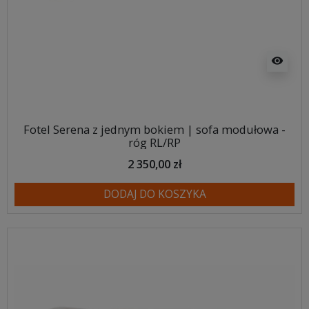
visibility
Fotel Serena z jednym bokiem | sofa modułowa -
róg RL/RP
2 350,00 zł
DODAJ DO KOSZYKA