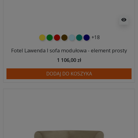
visibility
+18
żółty
zielony
czerwony
czekoladowy
błękitny
turkusowy
granatowy
Fotel Lawenda I sofa modułowa - element prosty
1 106,00 zł
DODAJ DO KOSZYKA