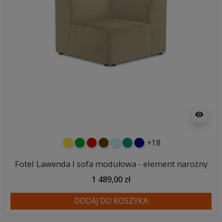
visibility
+18
żółty
zielony
czerwony
czekoladowy
błękitny
turkusowy
granatowy
Fotel Lawenda I sofa modułowa - element narożny
1 489,00 zł
DODAJ DO KOSZYKA