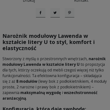
Drukuj
Kontakt
Udostępnij
Tweetuj
Pinterest
Narożnik modułowy Lawenda w
kształcie litery U to styl, komfort i
elastyczność
Stworzony z myślą o przestronnych wnętrzach,
narożnik
modułowy Lawenda w kształcie litery U
to propozycja
dla tych, którzy oczekują od mebli czegoś więcej niż tylko
funkcjonalności. Ta efektowna konfiguracja – składająca
się z aż
8 modułów
(lewy bok z podłokietnikiem, 4 moduły
proste, 2 narożne i prawy bok z podłokietnikiem) –
zapewnia
maksymalną wygodę
i
wszechstronność
aranżacyjną
.
Konfiguracja, która daje swobodę: