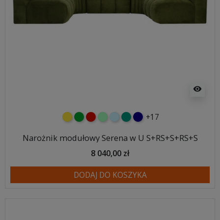
visibility
+17
żółty
zielony
czerwony
miętowy
błękitny
turkusowy
granatowy
Narożnik modułowy Serena w U S+RS+S+RS+S
8 040,00 zł
DODAJ DO KOSZYKA