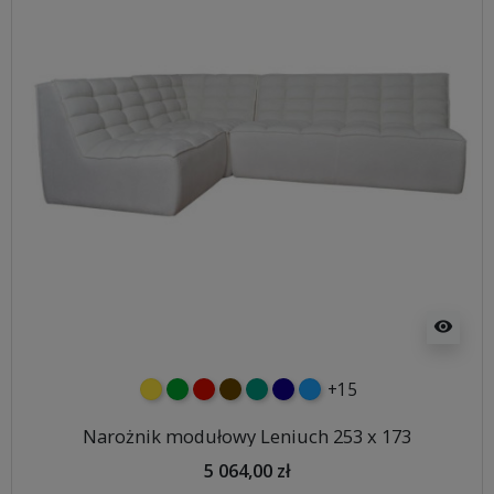
visibility
+15
żółty
zielony
czerwony
czekoladowy
turkusowy
granatowy
niebieski
Narożnik modułowy Leniuch 253 x 173
5 064,00 zł