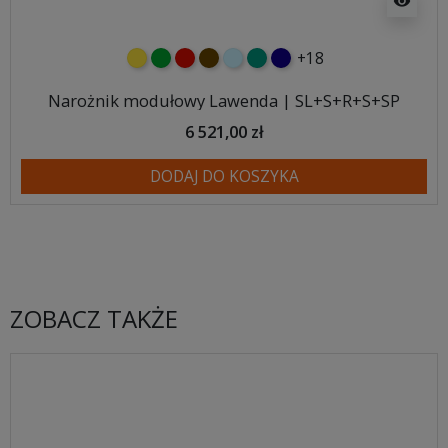
visibility
+18
żółty
zielony
czerwony
czekoladowy
błękitny
turkusowy
granatowy
Narożnik modułowy Lawenda | SL+S+R+S+SP
6 521,00 zł
DODAJ DO KOSZYKA
ZOBACZ TAKŻE