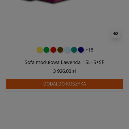
visibility
+18
żółty
zielony
czerwony
czekoladowy
błękitny
turkusowy
granatowy
Sofa modułowa Lawenda | SL+S+SP
3 926,00 zł
DODAJ DO KOSZYKA