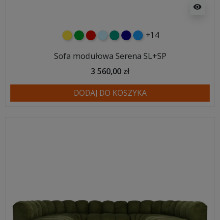
visibility
+14
żółty
zielony
czerwony
błękitny
turkusowy
granatowy
niebieski
Sofa modułowa Serena SL+SP
3 560,00 zł
DODAJ DO KOSZYKA