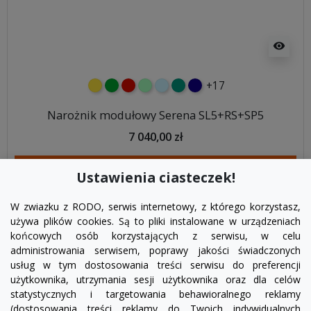
visibility
+17
żółty
zielony
czerwony
miętowy
błękitny
turkusowy
granatowy
Narożnik modułowy Serena SL5+RS+SP5
7 040,00 zł
DODAJ DO KOSZYKA
Ustawienia ciasteczek!
W zwiazku z RODO, serwis internetowy, z którego korzystasz,
używa plików cookies. Są to pliki instalowane w urządzeniach
końcowych osób korzystających z serwisu, w celu
administrowania serwisem, poprawy jakości świadczonych
usług w tym dostosowania treści serwisu do preferencji
użytkownika, utrzymania sesji użytkownika oraz dla celów
statystycznych i targetowania behawioralnego reklamy
(dostosowania treści reklamy do Twoich indywidualnych