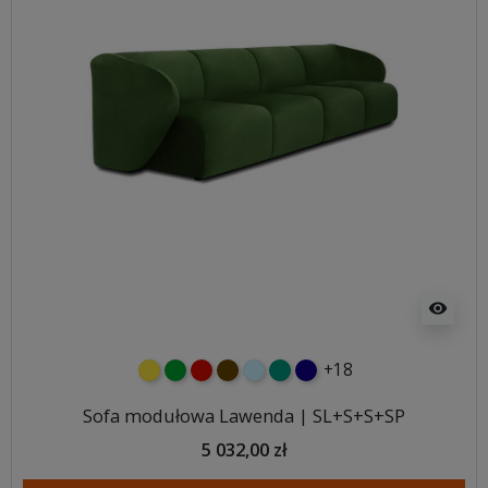
visibility
+18
żółty
zielony
czerwony
czekoladowy
błękitny
turkusowy
granatowy
Sofa modułowa Lawenda | SL+S+S+SP
5 032,00 zł