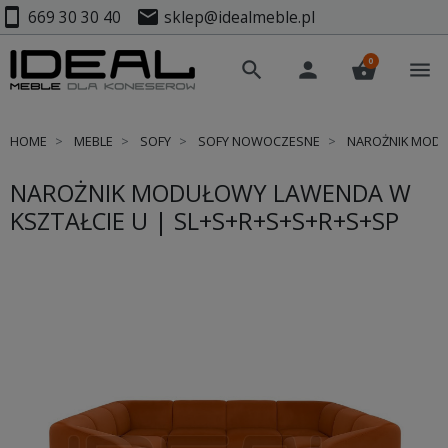
smartphone
mail
669 30 30 40
sklep@idealmeble.pl
0
search
person
shopping_basket
menu
HOME
MEBLE
SOFY
SOFY NOWOCZESNE
NAROŻNIK MODUŁ
NAROŻNIK MODUŁOWY LAWENDA W
KSZTAŁCIE U | SL+S+R+S+S+R+S+SP