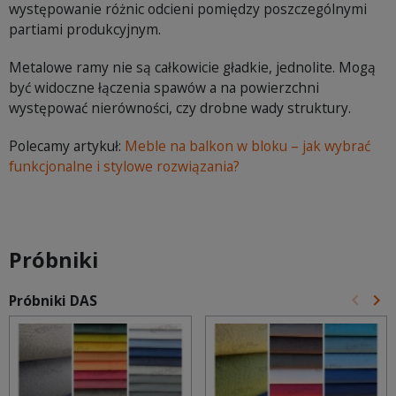
występowanie różnic odcieni pomiędzy poszczególnymi
partiami produkcyjnym.
Metalowe ramy nie są całkowicie gładkie, jednolite. Mogą
być widoczne łączenia spawów a na powierzchni
występować nierówności, czy drobne wady struktury.
Polecamy artykuł:
Meble na balkon w bloku – jak wybrać
funkcjonalne i stylowe rozwiązania?
Próbniki
keyboard_arrow_left
keyboard_arrow_right
Próbniki DAS
Poprz
Na