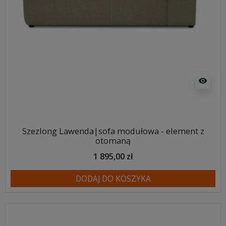
visibility
Szezlong Lawenda|sofa modułowa - element z
otomaną
1 895,00 zł
DODAJ DO KOSZYKA