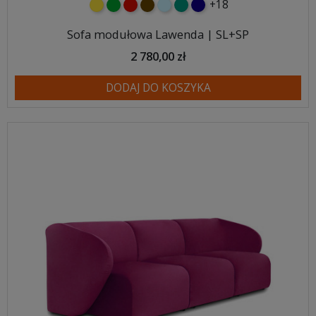
+18
żółty
zielony
czerwony
czekoladowy
błękitny
turkusowy
granatowy
Sofa modułowa Lawenda | SL+SP
2 780,00 zł
DODAJ DO KOSZYKA