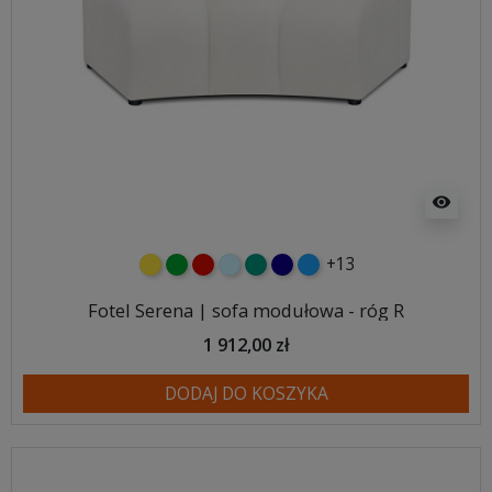
visibility
+13
żółty
zielony
czerwony
błękitny
turkusowy
granatowy
niebieski
Fotel Serena | sofa modułowa - róg R
1 912,00 zł
DODAJ DO KOSZYKA