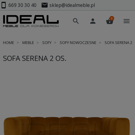
smartphone
mail
669 30 30 40
sklep@idealmeble.pl
0
search
person
shopping_basket
menu
HOME
MEBLE
SOFY
SOFY NOWOCZESNE
SOFA SERENA 2 
SOFA SERENA 2 OS.