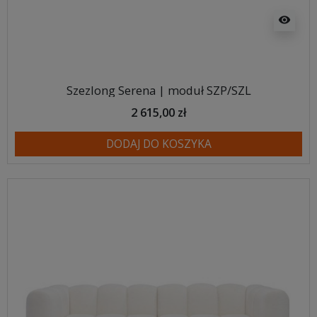
visibility
Szezlong Serena | moduł SZP/SZL
2 615,00 zł
DODAJ DO KOSZYKA