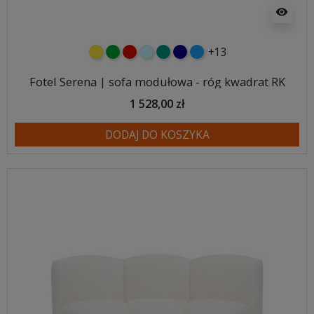
visibility
+13
żółty
zielony
czerwony
błękitny
turkusowy
granatowy
niebieski
Fotel Serena | sofa modułowa - róg kwadrat RK
1 528,00 zł
DODAJ DO KOSZYKA