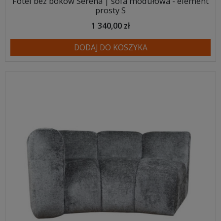
Fotel bez boków Serena | sofa modułowa - element
prosty S
1 340,00 zł
DODAJ DO KOSZYKA