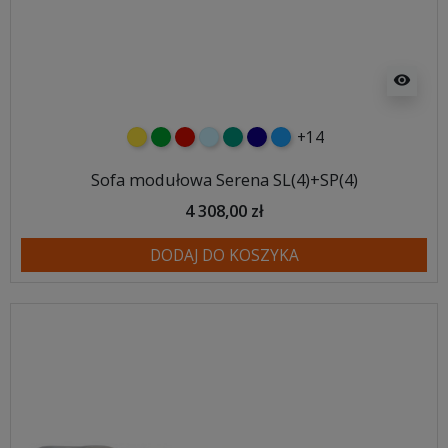
visibility
+14
żółty
zielony
czerwony
błękitny
turkusowy
granatowy
niebieski
Sofa modułowa Serena SL(4)+SP(4)
4 308,00 zł
DODAJ DO KOSZYKA