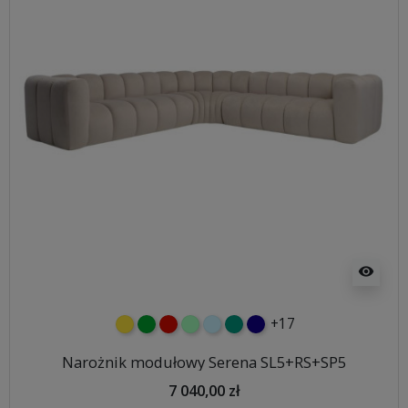
visibility
+17
żółty
zielony
czerwony
miętowy
błękitny
turkusowy
granatowy
Narożnik modułowy Serena SL5+RS+SP5
7 040,00 zł