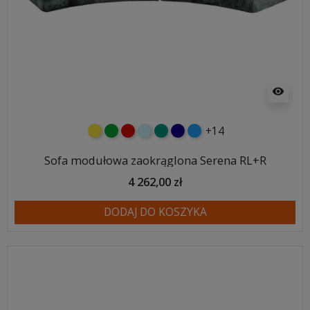
visibility
+14
żółty
zielony
czerwony
błękitny
turkusowy
granatowy
niebieski
Sofa modułowa zaokrąglona Serena RL+R
4 262,00 zł
DODAJ DO KOSZYKA