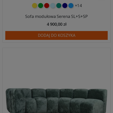
+14
żółty
zielony
czerwony
błękitny
turkusowy
granatowy
niebieski
Sofa modułowa Serena SL+S+SP
4 900,00 zł
DODAJ DO KOSZYKA