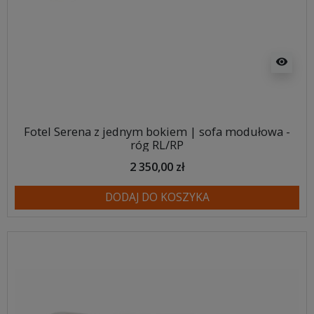
visibility
Fotel Serena z jednym bokiem | sofa modułowa -
róg RL/RP
2 350,00 zł
DODAJ DO KOSZYKA