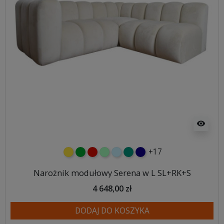
visibility
+17
żółty
zielony
czerwony
miętowy
błękitny
turkusowy
granatowy
Narożnik modułowy Serena w L SL+RK+S
4 648,00 zł
DODAJ DO KOSZYKA