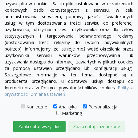
używa plików cookies. Są to pliki instalowane w urządzeniach
końcowych osób korzystających z serwisu, w celu
administrowania serwisem, poprawy jakości świadczonych
usług w tym dostosowania treści serwisu do preferencji
użytkownika, utrzymania sesji użytkownika oraz dla celów
statystycznych i targetowania behawioralnego reklamy
(dostosowania treści reklamy do Twoich indywidualnych
potrzeb). Informujemy, że istnieje możliwość określenia przez
użytkownika serwisu warunków przechowywania lub
visibility
uzyskiwania dostępu do informacji zawartych w plikach cookies
za pomocą ustawień przeglądarki lub konfiguracji usługi.
Szczegółowe informacje na ten temat dostępne są u
producenta przeglądarki, u dostawcy usługi dostępu do
Internetu oraz w Polityce prywatności plików cookies.
Polityka
Sofa modułowa Serena bez boku |element prosty
prywatności.
Zmiana ustawień.
SL5/SP5
2 515,00 zł
Konieczne
Analityka
Personalizacja
Marketing
DODAJ DO KOSZYKA
Zaakceptuj wszystkie
Zaakceptuj zaznaczone