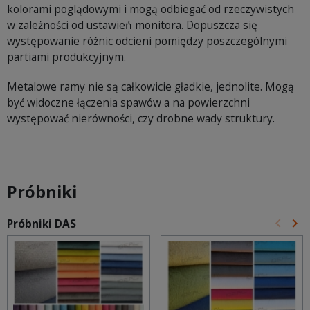
kolorami poglądowymi i mogą odbiegać od rzeczywistych
w zależności od ustawień monitora. Dopuszcza się
występowanie różnic odcieni pomiędzy poszczególnymi
partiami produkcyjnym.
Metalowe ramy nie są całkowicie gładkie, jednolite. Mogą
być widoczne łączenia spawów a na powierzchni
występować nierówności, czy drobne wady struktury.
Próbniki
keyboard_arrow_left
keyboard_arrow_right
Próbniki DAS
Poprz
Na