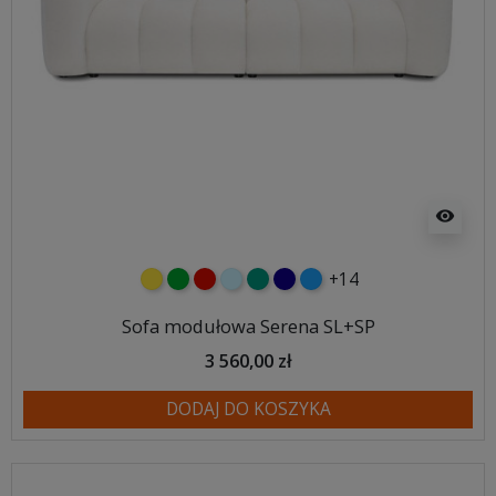
visibility
+14
żółty
zielony
czerwony
błękitny
turkusowy
granatowy
niebieski
Sofa modułowa Serena SL+SP
3 560,00 zł
DODAJ DO KOSZYKA