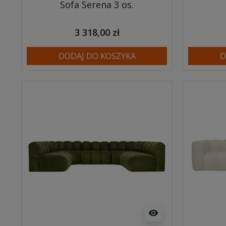
Sofa Serena 3 os.
3 318,00 zł
DODAJ DO KOSZYKA
D
visibility