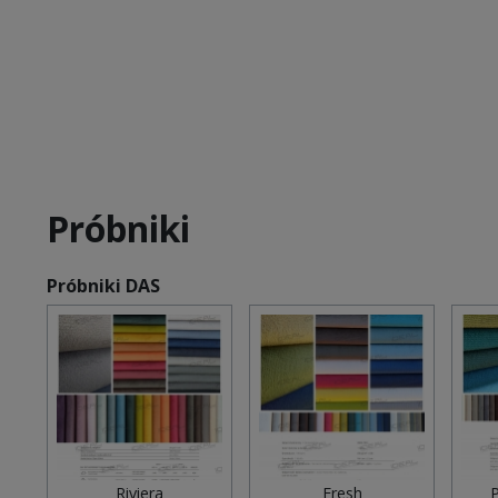
Próbniki
Próbniki DAS
Riviera
Fresh
P