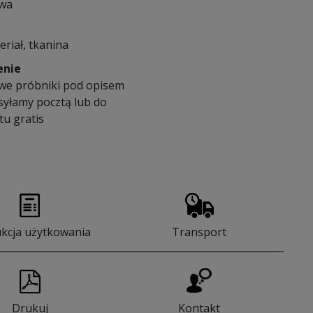
owa
eriał, tkanina
enie
we próbniki pod opisem
syłamy pocztą lub do
u gratis
ukcja użytkowania
Transport
Drukuj
Kontakt