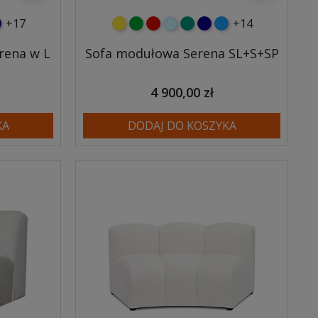
+17
+14
usowy
anatowy
żółty
zielony
czerwony
błękitny
turkusowy
granatowy
niebieski
rena w L
Sofa modułowa Serena SL+S+SP
4 900,00 zł
KA
DODAJ DO KOSZYKA