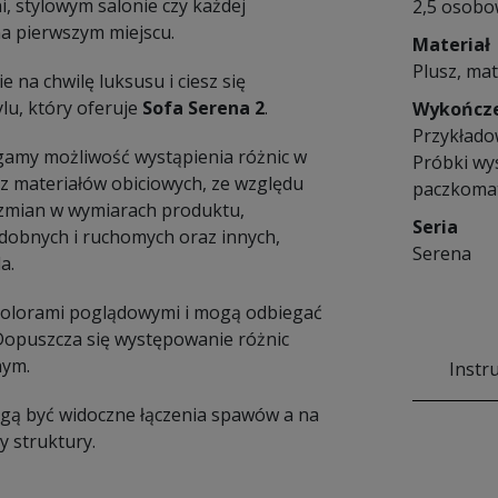
i, stylowym salonie czy każdej
2,5 osob
na pierwszym miejscu.
Materiał
Plusz, mat
 na chwilę luksusu i ciesz się
lu, który oferuje
Sofa Serena 2
.
Wykończ
Przykłado
amy możliwość wystąpienia różnic w
Próbki wy
 materiałów obiciowych, ze względu
paczkomat
e zmian w wymiarach produktu,
Seria
dobnych i ruchomych oraz innych,
Serena
a.
 kolorami poglądowymi i mogą odbiegać
 Dopuszcza się występowanie różnic
nym.
Instr
Mogą być widoczne łączenia spawów a na
 struktury.