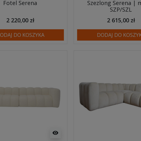
Fotel Serena
Szezlong Serena | 
SZP/SZL
2 220,00 zł
2 615,00 zł
ODAJ DO KOSZYKA
DODAJ DO KOSZY
visibility