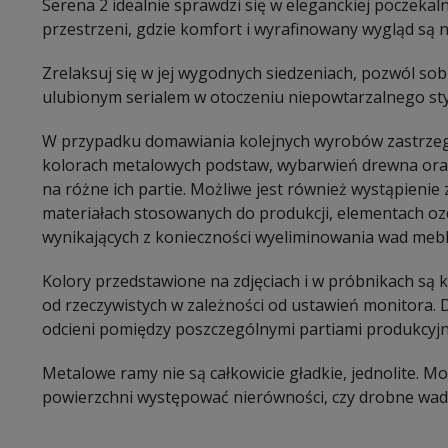
Serena 2 idealnie sprawdzi się w eleganckiej poczekaln
przestrzeni, gdzie komfort i wyrafinowany wygląd są 
Zrelaksuj się w jej wygodnych siedzeniach, pozwól sobie
ulubionym serialem w otoczeniu niepowtarzalnego sty
W przypadku domawiania kolejnych wyrobów zastrzeg
kolorach metalowych podstaw, wybarwień drewna oraz
na różne ich partie. Możliwe jest również wystąpieni
materiałach stosowanych do produkcji, elementach oz
wynikających z konieczności wyeliminowania wad mebl
Kolory przedstawione na zdjęciach i w próbnikach są
od rzeczywistych w zależności od ustawień monitora.
odcieni pomiędzy poszczególnymi partiami produkcyj
Metalowe ramy nie są całkowicie gładkie, jednolite. 
powierzchni występować nierówności, czy drobne wady