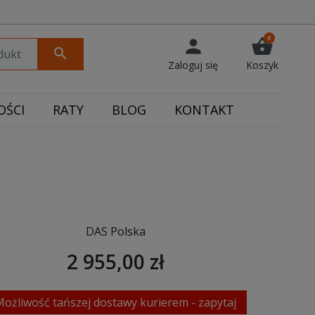
0
person
shopping_basket
search
Zaloguj się
Koszyk
ŚCI
RATY
BLOG
KONTAKT
DAS Polska
2 955,00 zł
Możliwość tańszej dostawy kurierem - zapytaj