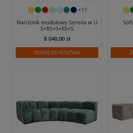
+17
żółty
zielony
czerwony
miętowy
błękitny
turkusowy
granatowy
żółt
z
Narożnik modułowy Serena w U
Sof
S+RS+S+RS+S
8 040,00 zł
DODAJ DO KOSZYKA
D