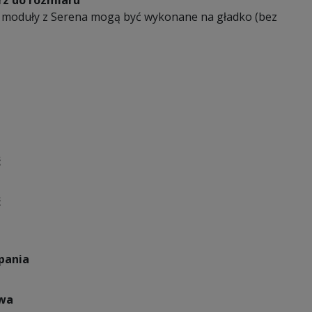
z do rozmiaru
 moduły z Serena mogą być wykonane na gładko (bez
ć
ć
pania
owa