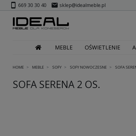
smartphone
mail
669 30 30 40
sklep@idealmeble.pl
MEBLE
OŚWIETLENIE
A
HOME
MEBLE
SOFY
SOFY NOWOCZESNE
SOFA SEREN
SOFA SERENA 2 OS.