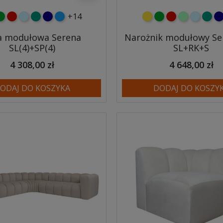
+14
y
ielony
czerwony
błękitny
turkusowy
granatowy
niebieski
żółty
zielony
czerwony
miętowy
błękitny
turk
gr
a modułowa Serena
Narożnik modułowy Se
SL(4)+SP(4)
SL+RK+S
4 308,00 zł
4 648,00 zł
ODAJ DO KOSZYKA
DODAJ DO KOSZY