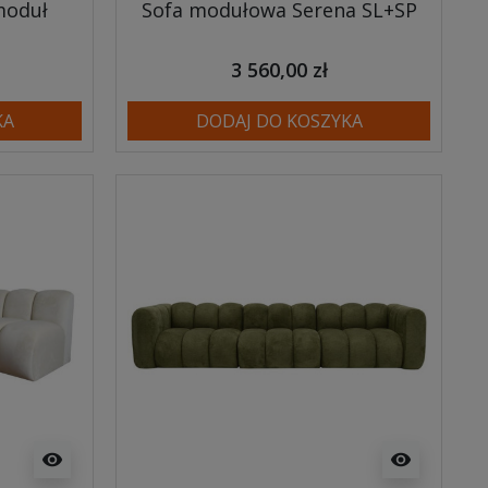
moduł
Sofa modułowa Serena SL+SP
3 560,00 zł
KA
DODAJ DO KOSZYKA
visibility
visibility