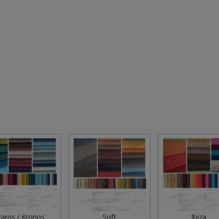
aros / Kronos
Soft
Ibiza