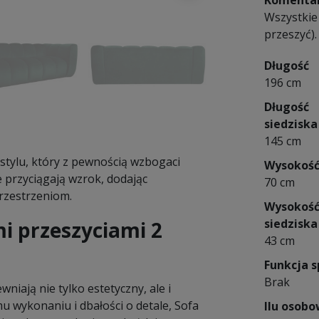
Komentar
Wszystkie
przeszyć).
Długość
196 cm
Długość
siedziska
145 cm
 stylu, który z pewnością wzbogaci
Wysokoś
e przyciągają wzrok, dodając
70 cm
rzestrzeniom.
Wysokoś
siedziska
i przeszyciami 2
43 cm
Funkcja s
Brak
niają nie tylko estetyczny, ale i
 wykonaniu i dbałości o detale, Sofa
Ilu osob