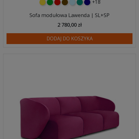
+18
żółty
zielony
czerwony
czekoladowy
błękitny
turkusowy
granatowy
Sofa modułowa Lawenda | SL+SP
2 780,00 zł
DODAJ DO KOSZYKA