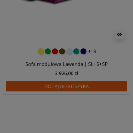
visibility
+18
żółty
zielony
czerwony
czekoladowy
błękitny
turkusowy
granatowy
Sofa modułowa Lawenda | SL+S+SP
3 926,00 zł
DODAJ DO KOSZYKA