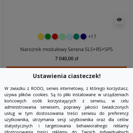
visibility
+17
żółty
zielony
czerwony
miętowy
błękitny
turkusowy
granatowy
Narożnik modułowy Serena SL5+RS+SP5
7 040,00 zł
DODAJ DO KOSZYKA
Ustawienia ciasteczek!
W zwiazku z RODO, serwis internetowy, z którego korzystasz,
używa plików cookies. Są to pliki instalowane w urządzeniach
końcowych osób korzystających z serwisu, w celu
administrowania serwisem, poprawy jakości świadczonych
usług w tym dostosowania treści serwisu do preferencji
użytkownika, utrzymania sesji użytkownika oraz dla celów
statystycznych i targetowania behawioralnego reklamy
(dostosowania treści reklamy do Twoich indywidualnych