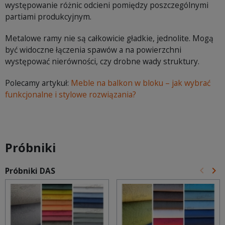
występowanie różnic odcieni pomiędzy poszczególnymi
partiami produkcyjnym.
Metalowe ramy nie są całkowicie gładkie, jednolite. Mogą
być widoczne łączenia spawów a na powierzchni
występować nierówności, czy drobne wady struktury.
Polecamy artykuł:
Meble na balkon w bloku – jak wybrać
funkcjonalne i stylowe rozwiązania?
Próbniki
keyboard_arrow_left
keyboard_arrow_right
Próbniki DAS
Poprz
Na