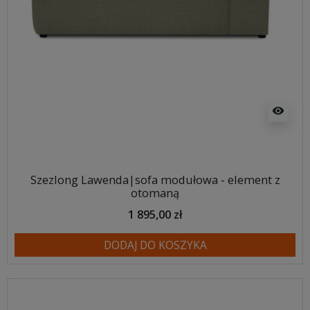
visibility
Szezlong Lawenda|sofa modułowa - element z
otomaną
1 895,00 zł
DODAJ DO KOSZYKA