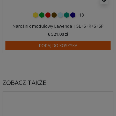
visibility
+18
żółty
zielony
czerwony
czekoladowy
błękitny
turkusowy
granatowy
Narożnik modułowy Lawenda | SL+S+R+S+SP
6 521,00 zł
DODAJ DO KOSZYKA
ZOBACZ TAKŻE