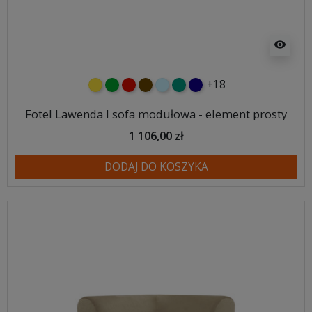
visibility
+18
żółty
zielony
czerwony
czekoladowy
błękitny
turkusowy
granatowy
Fotel Lawenda I sofa modułowa - element prosty
1 106,00 zł
DODAJ DO KOSZYKA