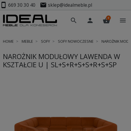
smartphone
mail
669 30 30 40
sklep@idealmeble.pl
0
search
person
shopping_basket
menu
HOME
MEBLE
SOFY
SOFY NOWOCZESNE
NAROŻNIK MODUŁ
NAROŻNIK MODUŁOWY LAWENDA W
KSZTAŁCIE U | SL+S+R+S+S+R+S+SP