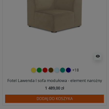
visibility
+18
żółty
zielony
czerwony
czekoladowy
błękitny
turkusowy
granatowy
Fotel Lawenda I sofa modułowa - element narożny
1 489,00 zł
DODAJ DO KOSZYKA