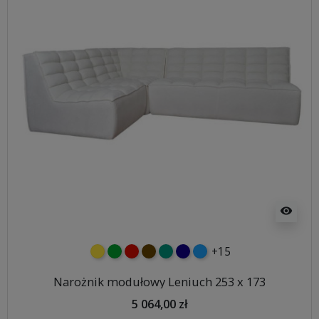
visibility
+15
żółty
zielony
czerwony
czekoladowy
turkusowy
granatowy
niebieski
Narożnik modułowy Leniuch 253 x 173
5 064,00 zł