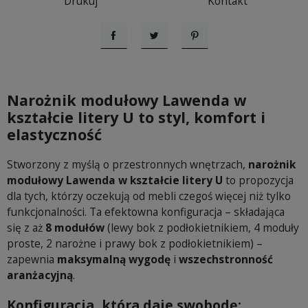
Drukuj
Kontakt
Udostępnij
Tweetuj
Pinterest
Narożnik modułowy Lawenda w
kształcie litery U to styl, komfort i
elastyczność
Stworzony z myślą o przestronnych wnętrzach,
narożnik
modułowy Lawenda w kształcie litery U
to propozycja
dla tych, którzy oczekują od mebli czegoś więcej niż tylko
funkcjonalności. Ta efektowna konfiguracja – składająca
się z aż
8 modułów
(lewy bok z podłokietnikiem, 4 moduły
proste, 2 narożne i prawy bok z podłokietnikiem) –
zapewnia
maksymalną wygodę
i
wszechstronność
aranżacyjną
.
Konfiguracja, która daje swobodę: