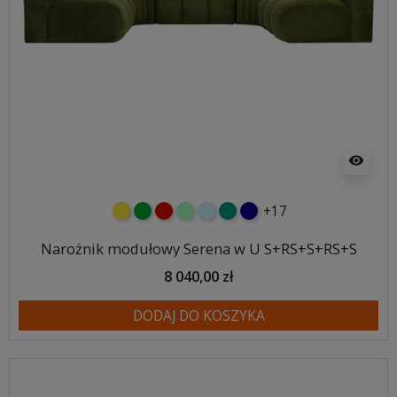
visibility
+17
żółty
zielony
czerwony
miętowy
błękitny
turkusowy
granatowy
Narożnik modułowy Serena w U S+RS+S+RS+S
8 040,00 zł
DODAJ DO KOSZYKA