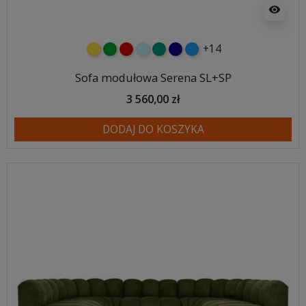
visibility
+14
żółty
zielony
czerwony
błękitny
turkusowy
granatowy
niebieski
Sofa modułowa Serena SL+SP
3 560,00 zł
DODAJ DO KOSZYKA