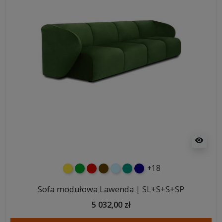
visibility
+18
żółty
zielony
czerwony
czekoladowy
błękitny
turkusowy
granatowy
Sofa modułowa Lawenda | SL+S+S+SP
5 032,00 zł