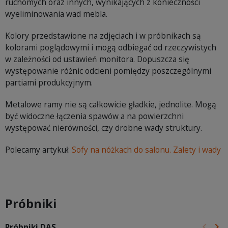
ruchomych oraz innych, wynikających z konieczności
wyeliminowania wad mebla.
Kolory przedstawione na zdjęciach i w próbnikach są
kolorami poglądowymi i mogą odbiegać od rzeczywistych
w zależności od ustawień monitora. Dopuszcza się
występowanie różnic odcieni pomiędzy poszczególnymi
partiami produkcyjnym.
Metalowe ramy nie są całkowicie gładkie, jednolite. Mogą
być widoczne łączenia spawów a na powierzchni
występować nierówności, czy drobne wady struktury.
Polecamy artykuł:
Sofy na nóżkach do salonu. Zalety i wady
Próbniki
keyboard_arrow_left
keyboard_arrow_right
Próbniki DAS