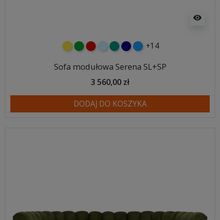
visibility
+14
żółty
zielony
czerwony
błękitny
turkusowy
granatowy
niebieski
Sofa modułowa Serena SL+SP
3 560,00 zł
DODAJ DO KOSZYKA