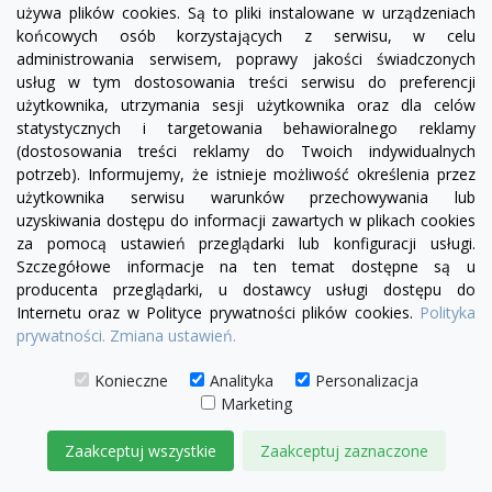
używa plików cookies. Są to pliki instalowane w urządzeniach
końcowych osób korzystających z serwisu, w celu
administrowania serwisem, poprawy jakości świadczonych
usług w tym dostosowania treści serwisu do preferencji
użytkownika, utrzymania sesji użytkownika oraz dla celów
statystycznych i targetowania behawioralnego reklamy
(dostosowania treści reklamy do Twoich indywidualnych
potrzeb). Informujemy, że istnieje możliwość określenia przez
użytkownika serwisu warunków przechowywania lub
uzyskiwania dostępu do informacji zawartych w plikach cookies
visibility
za pomocą ustawień przeglądarki lub konfiguracji usługi.
Szczegółowe informacje na ten temat dostępne są u
producenta przeglądarki, u dostawcy usługi dostępu do
Internetu oraz w Polityce prywatności plików cookies.
Polityka
prywatności.
Zmiana ustawień.
Fotel Serena z jednym bokiem | sofa modułowa -
róg RL/RP
Konieczne
Analityka
Personalizacja
2 350,00 zł
Marketing
DODAJ DO KOSZYKA
Zaakceptuj wszystkie
Zaakceptuj zaznaczone