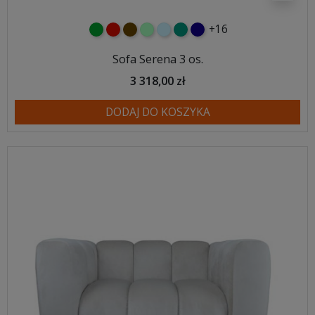
+16
zielony
czerwony
czekoladowy
miętowy
błękitny
turkusowy
granatowy
Sofa Serena 3 os.
3 318,00 zł
DODAJ DO KOSZYKA