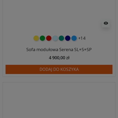
visibility
+14
żółty
zielony
czerwony
błękitny
turkusowy
granatowy
niebieski
Sofa modułowa Serena SL+S+SP
4 900,00 zł
DODAJ DO KOSZYKA