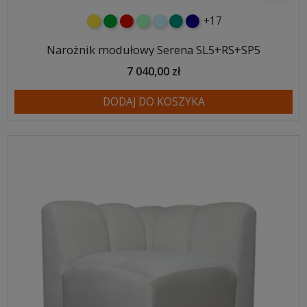
+17
żółty
zielony
czerwony
miętowy
błękitny
turkusowy
granatowy
Narożnik modułowy Serena SL5+RS+SP5
7 040,00 zł
DODAJ DO KOSZYKA