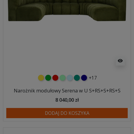
visibility
+17
żółty
zielony
czerwony
miętowy
błękitny
turkusowy
granatowy
Narożnik modułowy Serena w U S+RS+S+RS+S
8 040,00 zł
DODAJ DO KOSZYKA