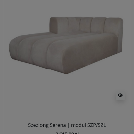
visibility
Szezlong Serena | moduł SZP/SZL