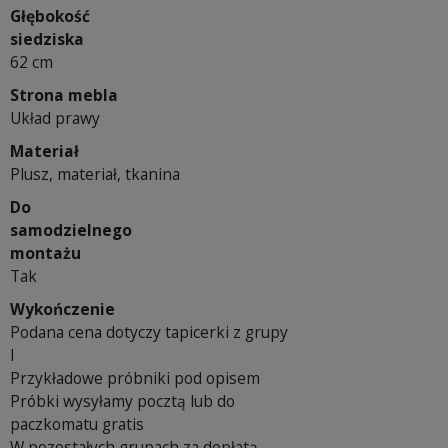
Głębokość
siedziska
62 cm
Strona mebla
Układ prawy
Materiał
Plusz, materiał, tkanina
Do
samodzielnego
montażu
Tak
Wykończenie
Podana cena dotyczy tapicerki z grupy
I
Przykładowe próbniki pod opisem
Próbki wysyłamy pocztą lub do
paczkomatu gratis
W pozostałych grupach za dopłatą -