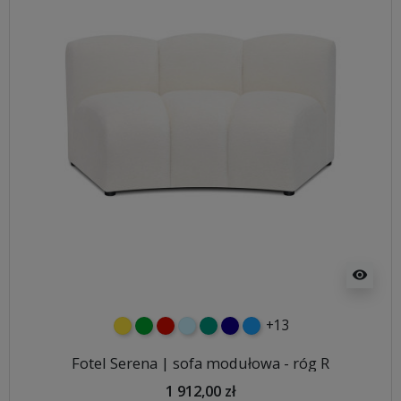
visibility
+13
żółty
zielony
czerwony
błękitny
turkusowy
granatowy
niebieski
Fotel Serena | sofa modułowa - róg R
1 912,00 zł