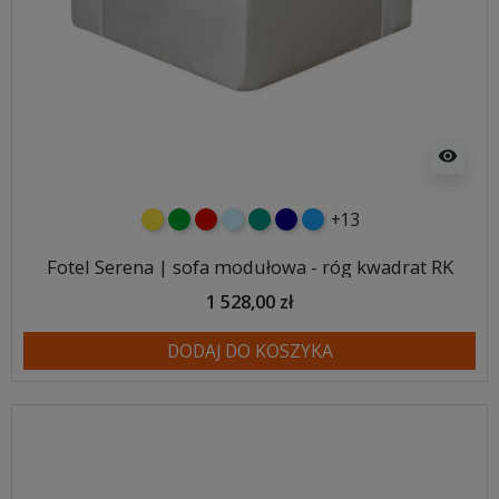
visibility
+13
żółty
zielony
czerwony
błękitny
turkusowy
granatowy
niebieski
Fotel Serena | sofa modułowa - róg kwadrat RK
1 528,00 zł
DODAJ DO KOSZYKA