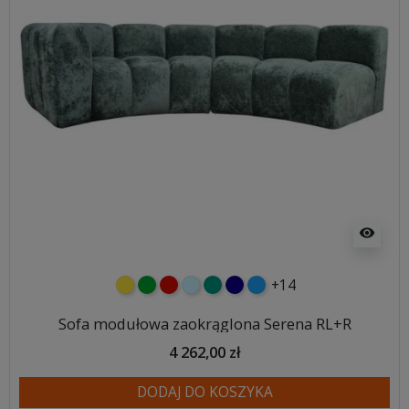
visibility
+14
żółty
zielony
czerwony
błękitny
turkusowy
granatowy
niebieski
Sofa modułowa zaokrąglona Serena RL+R
4 262,00 zł
DODAJ DO KOSZYKA