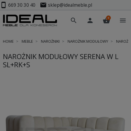
smartphone
mail
669 30 30 40
sklep@idealmeble.pl
0
search
person
shopping_basket
menu
HOME
MEBLE
NAROŻNIKI
NAROŻNIK MODUŁOWY
NAROŻNI
NAROŻNIK MODUŁOWY SERENA W L
SL+RK+S