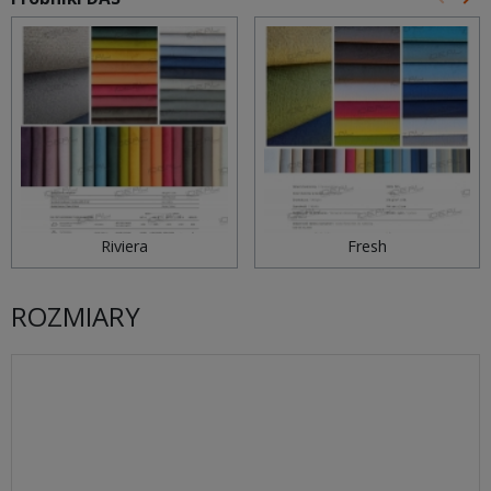
Poprz
Na
Riviera
Fresh
ROZMIARY