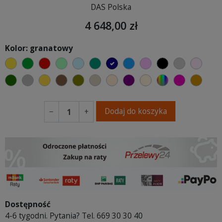
DAS Polska
4 648,00 zł
Kolor: granatowy
żółty
zielony
czerwony
miętowy
błękitny
turkusowy
granatowy
niebieski
różowy
czarny
jasnoszar
jasny
butelkowa zieleń
szary
musztardowy
brązowy
oliwkowy
beżowy
ciepły kremowy
fioletowa purpura
ecru beżowy
wybór koloru
fuksja
koni
Dodaj do koszyka
−
+
Dostępność
4-6 tygodni. Pytania? Tel. 669 30 30 40