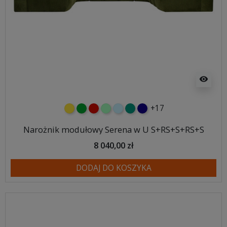
visibility
+17
żółty
zielony
czerwony
miętowy
błękitny
turkusowy
granatowy
Narożnik modułowy Serena w U S+RS+S+RS+S
8 040,00 zł
DODAJ DO KOSZYKA