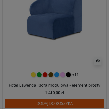
visibility
+11
żółty
zielony
czerwony
czekoladowy
niebieski
różowy
czarny
Fotel Lawenda |sofa modułowa - element prosty
1 410,00 zł
DODAJ DO KOSZYKA