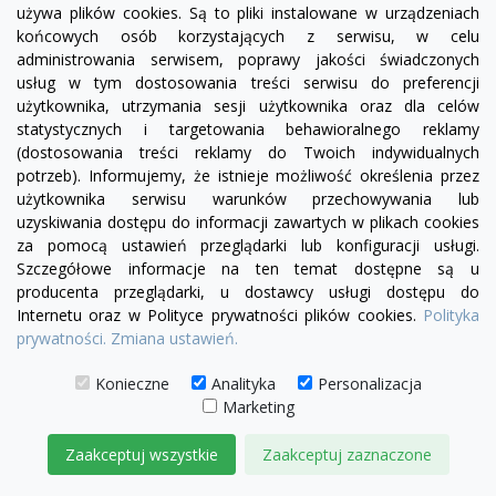
używa plików cookies. Są to pliki instalowane w urządzeniach
końcowych osób korzystających z serwisu, w celu
administrowania serwisem, poprawy jakości świadczonych
usług w tym dostosowania treści serwisu do preferencji
użytkownika, utrzymania sesji użytkownika oraz dla celów
statystycznych i targetowania behawioralnego reklamy
(dostosowania treści reklamy do Twoich indywidualnych
potrzeb). Informujemy, że istnieje możliwość określenia przez
użytkownika serwisu warunków przechowywania lub
uzyskiwania dostępu do informacji zawartych w plikach cookies
visibility
za pomocą ustawień przeglądarki lub konfiguracji usługi.
Szczegółowe informacje na ten temat dostępne są u
+13
producenta przeglądarki, u dostawcy usługi dostępu do
żółty
zielony
czerwony
błękitny
turkusowy
granatowy
niebieski
Internetu oraz w Polityce prywatności plików cookies.
Polityka
Fotel bez boków Serena | sofa modułowa - element
prywatności.
Zmiana ustawień.
prosty S
Konieczne
Analityka
Personalizacja
1 340,00 zł
Marketing
DODAJ DO KOSZYKA
Zaakceptuj wszystkie
Zaakceptuj zaznaczone