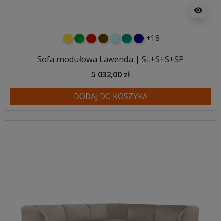
visibility
+18
żółty
zielony
czerwony
czekoladowy
błękitny
turkusowy
granatowy
Sofa modułowa Lawenda | SL+S+S+SP
5 032,00 zł
DODAJ DO KOSZYKA