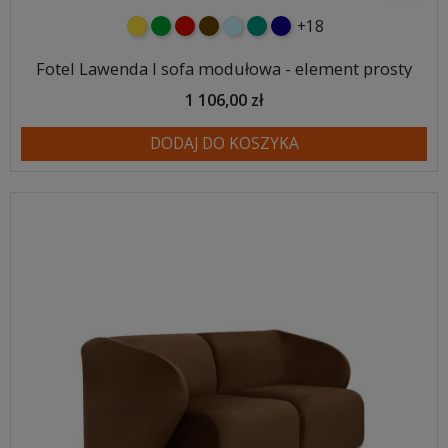
+18
żółty
zielony
czerwony
czekoladowy
błękitny
turkusowy
granatowy
Fotel Lawenda I sofa modułowa - element prosty
1 106,00 zł
DODAJ DO KOSZYKA