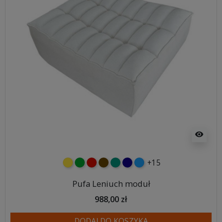
visibility
+15
żółty
zielony
czerwony
czekoladowy
turkusowy
granatowy
niebieski
Pufa Leniuch moduł
988,00 zł
DODAJ DO KOSZYKA