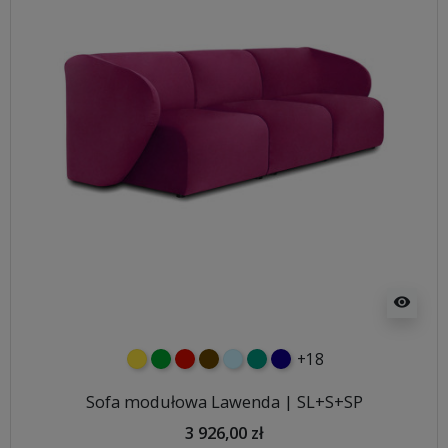
visibility
+18
żółty
zielony
czerwony
czekoladowy
błękitny
turkusowy
granatowy
Sofa modułowa Lawenda | SL+S+SP
3 926,00 zł