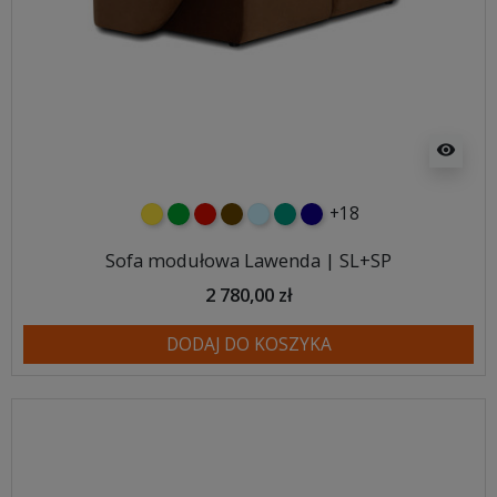
visibility
+18
żółty
zielony
czerwony
czekoladowy
błękitny
turkusowy
granatowy
Sofa modułowa Lawenda | SL+SP
2 780,00 zł
DODAJ DO KOSZYKA