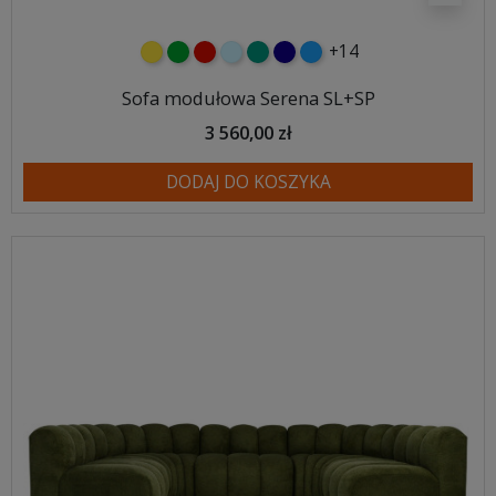
+14
żółty
zielony
czerwony
błękitny
turkusowy
granatowy
niebieski
Sofa modułowa Serena SL+SP
3 560,00 zł
DODAJ DO KOSZYKA