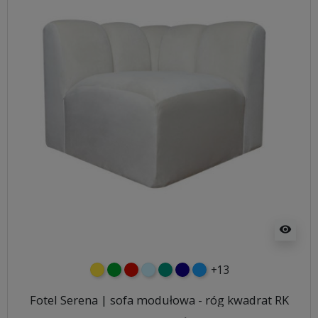
visibility
+13
żółty
zielony
czerwony
błękitny
turkusowy
granatowy
niebieski
Fotel Serena | sofa modułowa - róg kwadrat RK