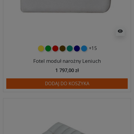
visibility
+15
żółty
zielony
czerwony
czekoladowy
turkusowy
granatowy
niebieski
Fotel moduł narożny Leniuch
1 797,00 zł
DODAJ DO KOSZYKA