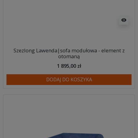
visibility
Szezlong Lawenda|sofa modułowa - element z
otomaną
1 895,00 zł
DODAJ DO KOSZYKA