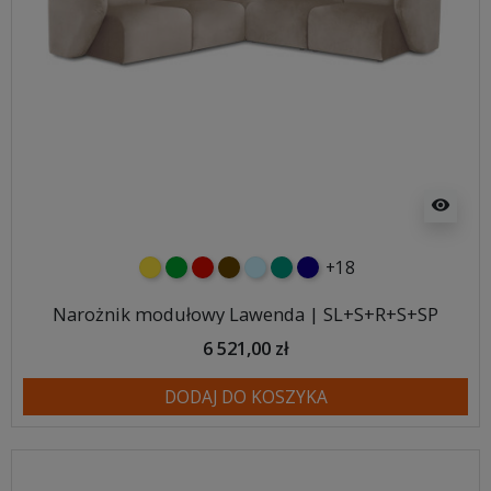
visibility
+18
żółty
zielony
czerwony
czekoladowy
błękitny
turkusowy
granatowy
Narożnik modułowy Lawenda | SL+S+R+S+SP
6 521,00 zł
DODAJ DO KOSZYKA