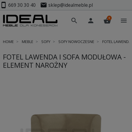
smartphone
mail
669 30 30 40
sklep@idealmeble.pl
0
search
person
shopping_basket
menu
HOME
MEBLE
SOFY
SOFY NOWOCZESNE
FOTEL LAWENDA 
FOTEL LAWENDA I SOFA MODUŁOWA -
ELEMENT NAROŻNY