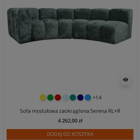
visibility
+14
żółty
zielony
czerwony
błękitny
turkusowy
granatowy
niebieski
Sofa modułowa zaokrąglona Serena RL+R
4 262,00 zł
DODAJ DO KOSZYKA