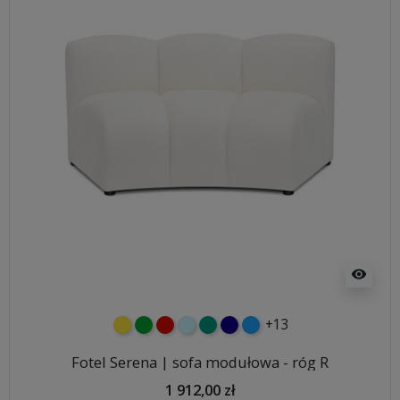
visibility
+13
żółty
zielony
czerwony
błękitny
turkusowy
granatowy
niebieski
Fotel Serena | sofa modułowa - róg R
1 912,00 zł