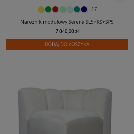
+17
żółty
zielony
czerwony
miętowy
błękitny
turkusowy
granatowy
Narożnik modułowy Serena SL5+RS+SP5
7 040,00 zł
DODAJ DO KOSZYKA