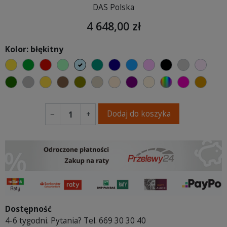
DAS Polska
4 648,00 zł
Kolor: błękitny
żółty
zielony
czerwony
miętowy
błękitny
turkusowy
granatowy
niebieski
różowy
czarny
jasnoszar
jasny
butelkowa zieleń
szary
musztardowy
brązowy
oliwkowy
beżowy
ciepły kremowy
fioletowa purpura
ecru beżowy
wybór koloru
fuksja
koni
Dodaj do koszyka
−
+
Dostępność
4-6 tygodni. Pytania? Tel. 669 30 30 40