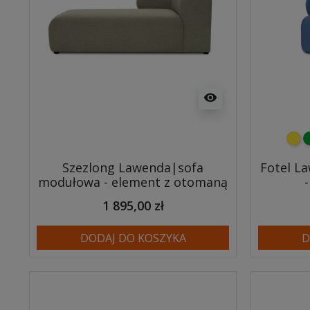
visibility
żółt
z
Szezlong Lawenda|sofa
Fotel L
modułowa - element z otomaną
1 895,00 zł
DODAJ DO KOSZYKA
D