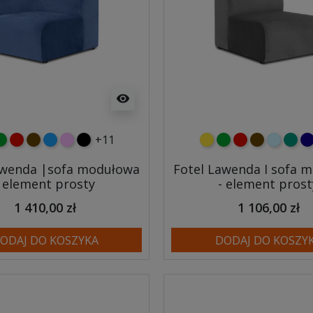
visibility
+11
y
ielony
czerwony
czekoladowy
niebieski
różowy
czarny
żółty
zielony
czerwony
czekoladow
błękitny
turk
gr
awenda |sofa modułowa
Fotel Lawenda I sofa 
- element prosty
- element prost
1 410,00 zł
1 106,00 zł
ODAJ DO KOSZYKA
DODAJ DO KOSZY