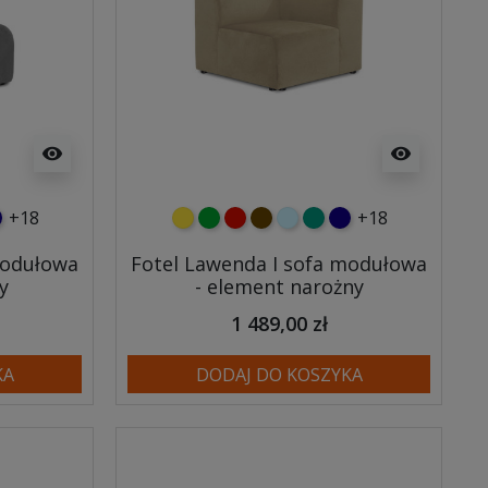
visibility
visibility
+18
+18
y
usowy
anatowy
żółty
zielony
czerwony
czekoladowy
błękitny
turkusowy
granatowy
modułowa
Fotel Lawenda I sofa modułowa
y
- element narożny
1 489,00 zł
KA
DODAJ DO KOSZYKA