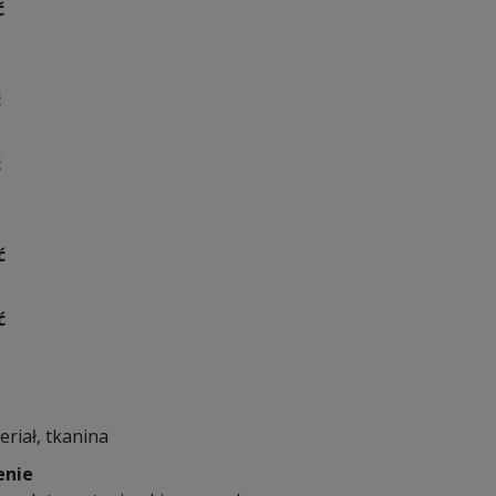
ć
ć
ć
ć
ć
eriał, tkanina
enie