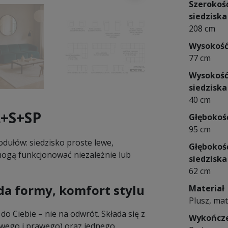
Szerokoś
siedziska
208 cm
Wysokoś
77 cm
Wysokoś
siedziska
40 cm
L+S+SP
Głębokoś
95 cm
dułów: siedzisko proste lewe,
Głębokoś
 mogą funkcjonować niezależnie lub
siedziska
62 cm
a formy, komfort stylu
Materiał
Plusz, mat
o Ciebie – nie na odwrót. Składa się z
Wykończ
ewego i prawego) oraz jednego