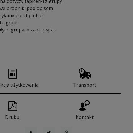
a dotyczy tapicerki z grupy I
we próbniki pod opisem
syłamy pocztą lub do
u gratis
łych grupach za dopłatą -
ukcja użytkowania
Transport
Drukuj
Kontakt