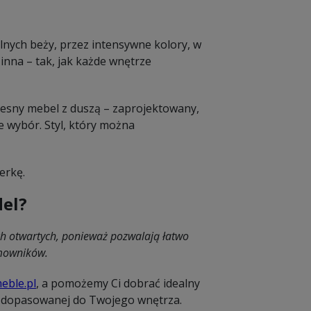
elnych beży, przez intensywne kolory, w
inna – tak, jak każde wnętrze
esny mebel z duszą – zaprojektowany,
je wybór. Styl, który można
erkę.
del?
ch otwartych, ponieważ pozwalają łatwo
omowników.
eble.pl
, a pomożemy Ci dobrać idealny
a dopasowanej do Twojego wnętrza.