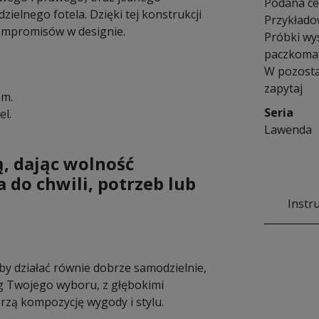
Podana cen
zielnego fotela. Dzięki tej konstrukcji
Przykłado
kompromisów w designie.
Próbki wy
paczkomat
W pozosta
zapytaj
em.
Seria
el.
Lawenda
, dając wolność
 do chwili, potrzeb lub
Instr
by działać równie dobrze samodzielnie,
ug Twojego wyboru, z głębokimi
rzą kompozycję wygody i stylu.