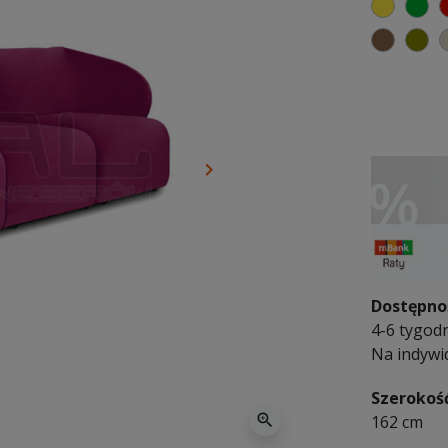
żółty
zi
brązo
ol
keyboard_arrow_right
Następny
Dostępno
4-6 tygodn
Na indywi
Szerokoś
zoom_in
162 cm