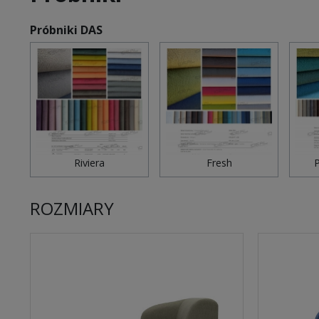
Próbniki DAS
Riviera
Fresh
P
ROZMIARY