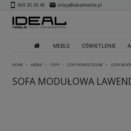
smartphone
mail
669 30 30 40
sklep@idealmeble.pl
MEBLE
OŚWIETLENIE
A
HOME
MEBLE
SOFY
SOFY NOWOCZESNE
SOFA MODU
SOFA MODUŁOWA LAWEND