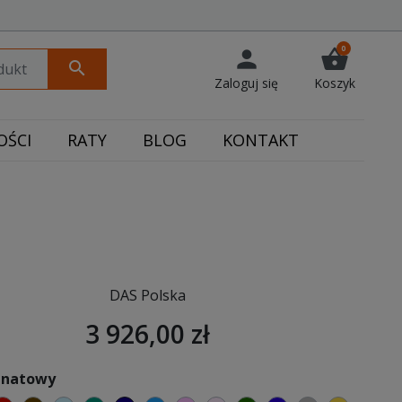
0
person
shopping_basket
search
Zaloguj się
Koszyk
ŚCI
RATY
BLOG
KONTAKT
DAS Polska
3 926,00 zł
ranatowy