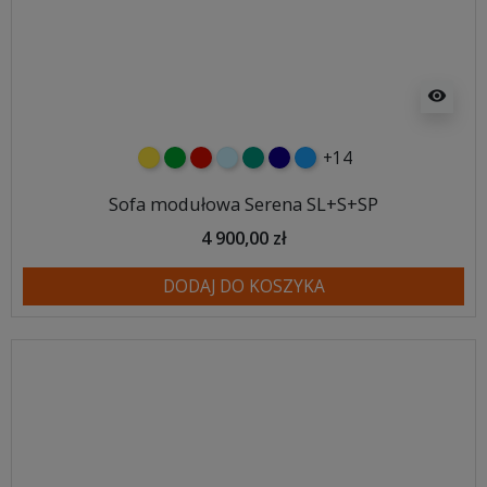
visibility
+14
żółty
zielony
czerwony
błękitny
turkusowy
granatowy
niebieski
Sofa modułowa Serena SL+S+SP
4 900,00 zł
DODAJ DO KOSZYKA