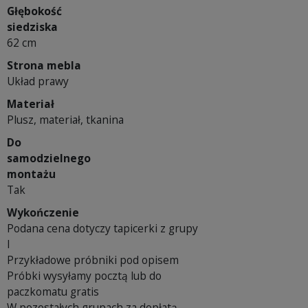
Głębokość
siedziska
62 cm
Strona mebla
Układ prawy
Materiał
Plusz, materiał, tkanina
Do
samodzielnego
montażu
Tak
Wykończenie
Podana cena dotyczy tapicerki z grupy
I
Przykładowe próbniki pod opisem
Próbki wysyłamy pocztą lub do
paczkomatu gratis
W pozostałych grupach za dopłatą -