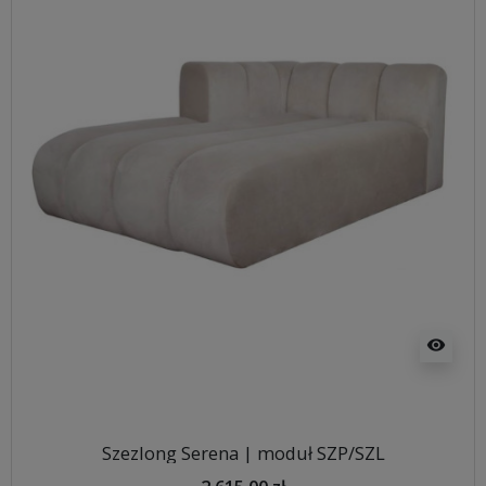
visibility
Szezlong Serena | moduł SZP/SZL