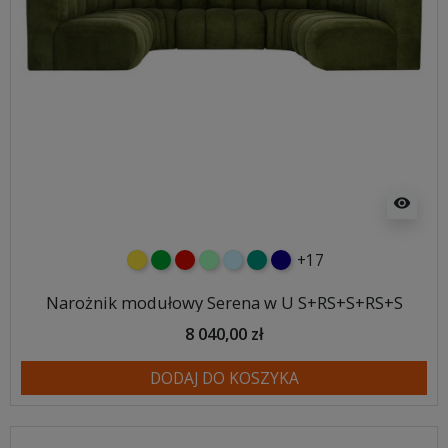
visibility
+17
żółty
zielony
czerwony
miętowy
błękitny
turkusowy
granatowy
Narożnik modułowy Serena w U S+RS+S+RS+S
8 040,00 zł
DODAJ DO KOSZYKA