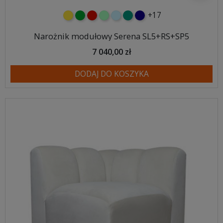
+17
żółty
zielony
czerwony
miętowy
błękitny
turkusowy
granatowy
Narożnik modułowy Serena SL5+RS+SP5
7 040,00 zł
DODAJ DO KOSZYKA