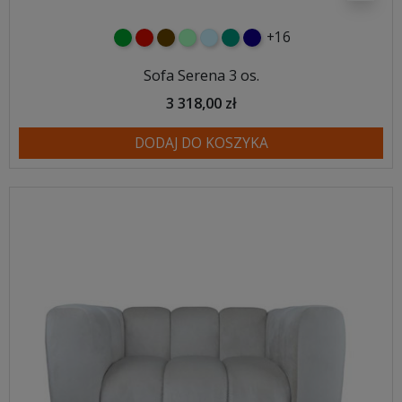
+16
zielony
czerwony
czekoladowy
miętowy
błękitny
turkusowy
granatowy
Sofa Serena 3 os.
3 318,00 zł
DODAJ DO KOSZYKA