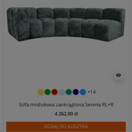
visibility
+14
żółty
zielony
czerwony
błękitny
turkusowy
granatowy
niebieski
Sofa modułowa zaokrąglona Serena RL+R
4 262,00 zł
DODAJ DO KOSZYKA