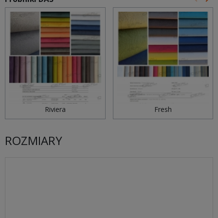
Poprz
Na
Riviera
Fresh
ROZMIARY