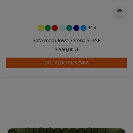
visibility
+14
żółty
zielony
czerwony
błękitny
turkusowy
granatowy
niebieski
Sofa modułowa Serena SL+SP
3 560,00 zł
DODAJ DO KOSZYKA