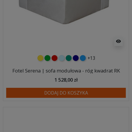
visibility
+13
żółty
zielony
czerwony
błękitny
turkusowy
granatowy
niebieski
Fotel Serena | sofa modułowa - róg kwadrat RK
1 528,00 zł
DODAJ DO KOSZYKA