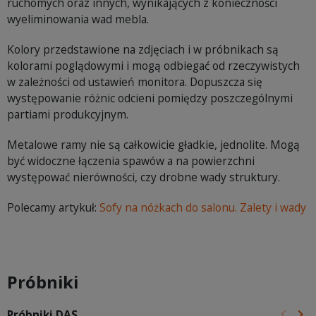
ruchomych oraz innych, wynikających z konieczności
wyeliminowania wad mebla.
Kolory przedstawione na zdjęciach i w próbnikach są
kolorami poglądowymi i mogą odbiegać od rzeczywistych
w zależności od ustawień monitora. Dopuszcza się
występowanie różnic odcieni pomiędzy poszczególnymi
partiami produkcyjnym.
Metalowe ramy nie są całkowicie gładkie, jednolite. Mogą
być widoczne łączenia spawów a na powierzchni
występować nierówności, czy drobne wady struktury.
Polecamy artykuł:
Sofy na nóżkach do salonu. Zalety i wady
Próbniki
keyboard_arrow_left
keyboard_arrow_right
Próbniki DAS