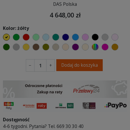
DAS Polska
4 648,00 zł
Kolor: żółty
żółty
zielony
czerwony
miętowy
błękitny
turkusowy
granatowy
niebieski
różowy
czarny
jasnoszar
jasny
butelkowa zieleń
szary
musztardowy
brązowy
oliwkowy
beżowy
ciepły kremowy
fioletowa purpura
ecru beżowy
wybór koloru
fuksja
koni
Dodaj do koszyka
−
+
Dostępność
4-6 tygodni. Pytania? Tel. 669 30 30 40