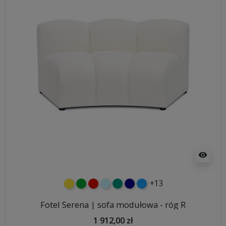
visibility
+13
żółty
zielony
czerwony
błękitny
turkusowy
granatowy
niebieski
Fotel Serena | sofa modułowa - róg R
1 912,00 zł