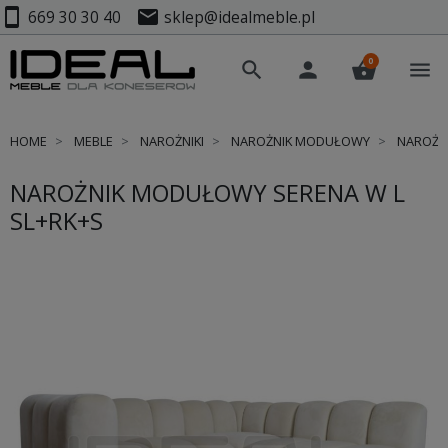
smartphone
mail
669 30 30 40
sklep@idealmeble.pl
0
search
person
shopping_basket
menu
HOME
MEBLE
NAROŻNIKI
NAROŻNIK MODUŁOWY
NAROŻNI
NAROŻNIK MODUŁOWY SERENA W L
SL+RK+S