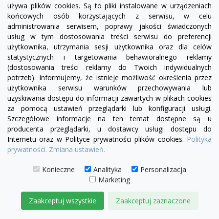
używa plików cookies. Są to pliki instalowane w urządzeniach
końcowych osób korzystających z serwisu, w celu
administrowania serwisem, poprawy jakości świadczonych
usług w tym dostosowania treści serwisu do preferencji
użytkownika, utrzymania sesji użytkownika oraz dla celów
statystycznych i targetowania behawioralnego reklamy
(dostosowania treści reklamy do Twoich indywidualnych
potrzeb). Informujemy, że istnieje możliwość określenia przez
użytkownika serwisu warunków przechowywania lub
uzyskiwania dostępu do informacji zawartych w plikach cookies
visibility
za pomocą ustawień przeglądarki lub konfiguracji usługi.
Szczegółowe informacje na ten temat dostępne są u
producenta przeglądarki, u dostawcy usługi dostępu do
Internetu oraz w Polityce prywatności plików cookies.
Polityka
prywatności.
Zmiana ustawień.
Fotel Serena z jednym bokiem | sofa modułowa -
róg RL/RP
Konieczne
Analityka
Personalizacja
2 350,00 zł
Marketing
DODAJ DO KOSZYKA
Zaakceptuj wszystkie
Zaakceptuj zaznaczone