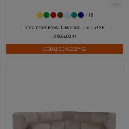
+18
żółty
zielony
czerwony
czekoladowy
błękitny
turkusowy
granatowy
Sofa modułowa Lawenda | SL+S+SP
3 926,00 zł
DODAJ DO KOSZYKA