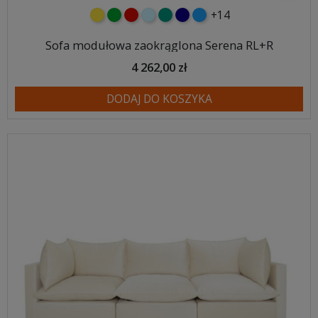
+14
żółty
zielony
czerwony
błękitny
turkusowy
granatowy
niebieski
Sofa modułowa zaokrąglona Serena RL+R
4 262,00 zł
DODAJ DO KOSZYKA