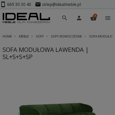
smartphone
mail
669 30 30 40
sklep@idealmeble.pl
0
search
person
shopping_basket
menu
HOME
MEBLE
SOFY
SOFY NOWOCZESNE
SOFA MODUŁOWA
SOFA MODUŁOWA LAWENDA |
SL+S+S+SP