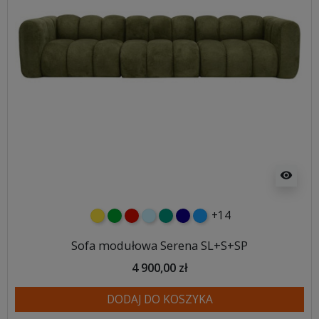
visibility
+14
żółty
zielony
czerwony
błękitny
turkusowy
granatowy
niebieski
Sofa modułowa Serena SL+S+SP
4 900,00 zł
DODAJ DO KOSZYKA