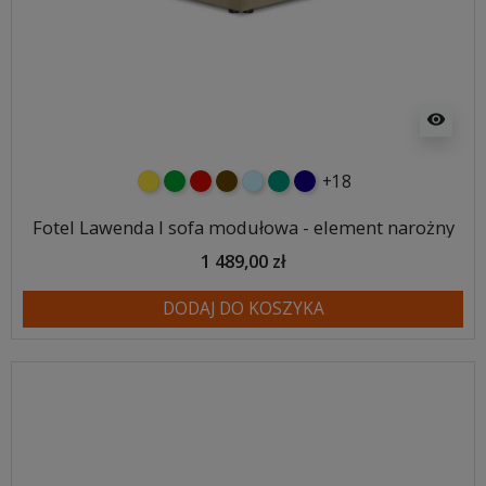
visibility
+18
żółty
zielony
czerwony
czekoladowy
błękitny
turkusowy
granatowy
Fotel Lawenda I sofa modułowa - element narożny
1 489,00 zł
DODAJ DO KOSZYKA