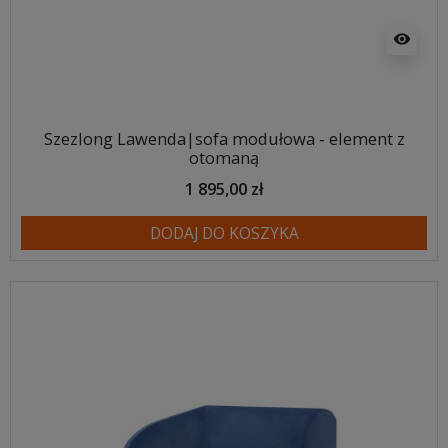
visibility
Szezlong Lawenda|sofa modułowa - element z
otomaną
1 895,00 zł
DODAJ DO KOSZYKA