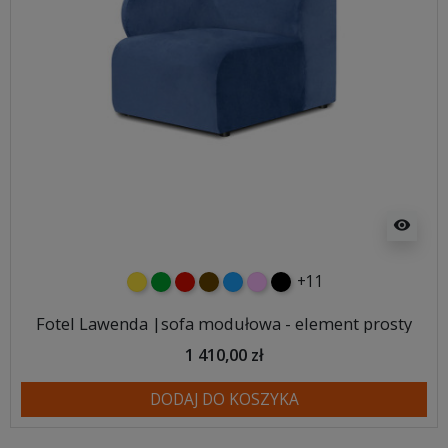
visibility
+11
żółty
zielony
czerwony
czekoladowy
niebieski
różowy
czarny
Fotel Lawenda |sofa modułowa - element prosty
1 410,00 zł
DODAJ DO KOSZYKA