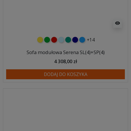
visibility
+14
żółty
zielony
czerwony
błękitny
turkusowy
granatowy
niebieski
Sofa modułowa Serena SL(4)+SP(4)
4 308,00 zł
DODAJ DO KOSZYKA