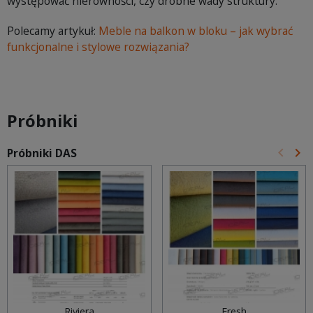
występować nierówności, czy drobne wady struktury.
Polecamy artykuł:
Meble na balkon w bloku – jak wybrać
funkcjonalne i stylowe rozwiązania?
Próbniki
keyboard_arrow_left
keyboard_arrow_right
Próbniki DAS
Poprz
Na
Riviera
Fresh