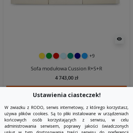
visibility
+9
żółty
zielony
czerwony
błękitny
turkusowy
granatowy
niebieski
Sofa modułowa Cussion R+S+R
4 743,00 zł
DODAJ DO KOSZYKA
Ustawienia ciasteczek!
W zwiazku z RODO, serwis internetowy, z którego korzystasz,
używa plików cookies. Są to pliki instalowane w urządzeniach
końcowych osób korzystających z serwisu, w celu
administrowania serwisem, poprawy jakości świadczonych
usług w tym dostosowania treści serwisu do preferencji