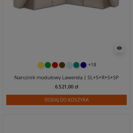
visibility
+18
żółty
zielony
czerwony
czekoladowy
błękitny
turkusowy
granatowy
Narożnik modułowy Lawenda | SL+S+R+S+SP
6 521,00 zł
DODAJ DO KOSZYKA