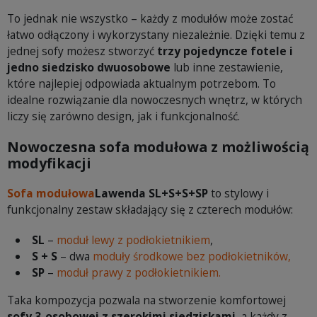
To jednak nie wszystko – każdy z modułów może zostać
łatwo odłączony i wykorzystany niezależnie. Dzięki temu z
jednej sofy możesz stworzyć
trzy pojedyncze fotele i
jedno siedzisko dwuosobowe
lub inne zestawienie,
które najlepiej odpowiada aktualnym potrzebom. To
idealne rozwiązanie dla nowoczesnych wnętrz, w których
liczy się zarówno design, jak i funkcjonalność.
Nowoczesna sofa modułowa z możliwością
modyfikacji
Sofa modułowa
Lawenda SL+S+S+SP
to stylowy i
funkcjonalny zestaw składający się z czterech modułów:
SL
–
moduł lewy z podłokietnikiem
,
S + S
– dwa
moduły środkowe bez podłokietników,
SP
–
moduł prawy z podłokietnikiem.
Taka kompozycja pozwala na stworzenie komfortowej
sofy 3-osobowej z szerokimi siedziskami
, a każdy z