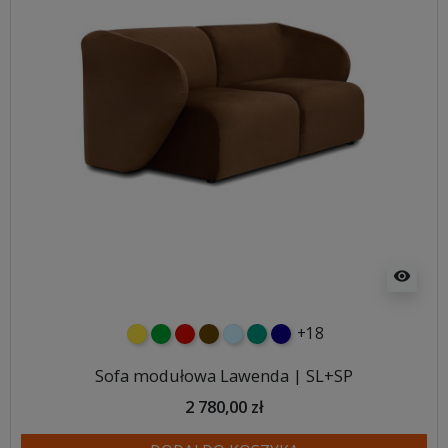
visibility
+18
żółty
zielony
czerwony
czekoladowy
błękitny
turkusowy
granatowy
Sofa modułowa Lawenda | SL+SP
2 780,00 zł