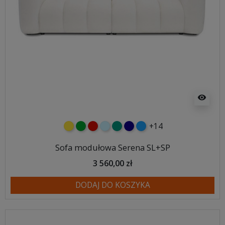
visibility
+14
żółty
zielony
czerwony
błękitny
turkusowy
granatowy
niebieski
Sofa modułowa Serena SL+SP
3 560,00 zł
DODAJ DO KOSZYKA