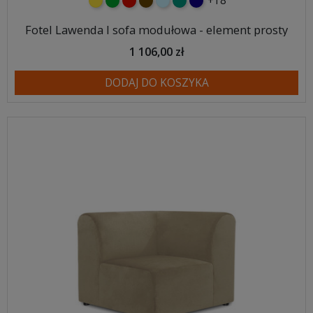
+18
żółty
zielony
czerwony
czekoladowy
błękitny
turkusowy
granatowy
Fotel Lawenda I sofa modułowa - element prosty
1 106,00 zł
DODAJ DO KOSZYKA