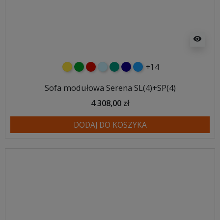
visibility
+14
żółty
zielony
czerwony
błękitny
turkusowy
granatowy
niebieski
Sofa modułowa Serena SL(4)+SP(4)
4 308,00 zł
DODAJ DO KOSZYKA