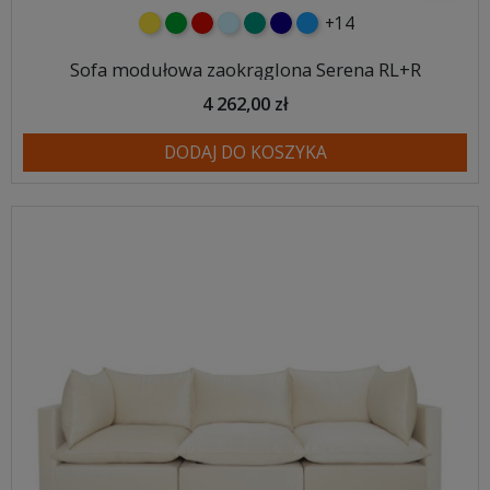
+14
żółty
zielony
czerwony
błękitny
turkusowy
granatowy
niebieski
Sofa modułowa zaokrąglona Serena RL+R
4 262,00 zł
DODAJ DO KOSZYKA