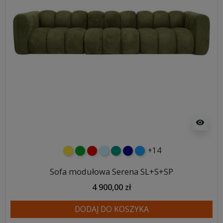
visibility
+14
żółty
zielony
czerwony
błękitny
turkusowy
granatowy
niebieski
Sofa modułowa Serena SL+S+SP
4 900,00 zł
DODAJ DO KOSZYKA