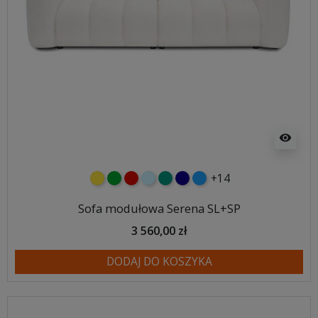
visibility
+14
żółty
zielony
czerwony
błękitny
turkusowy
granatowy
niebieski
Sofa modułowa Serena SL+SP
3 560,00 zł
DODAJ DO KOSZYKA