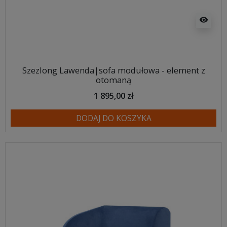
visibility
Szezlong Lawenda|sofa modułowa - element z
otomaną
1 895,00 zł
DODAJ DO KOSZYKA