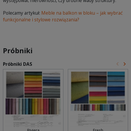
występować nierówności, czy drobne wady struktury.
Polecamy artykuł:
Meble na balkon w bloku – jak wybrać
funkcjonalne i stylowe rozwiązania?
Próbniki
keyboard_arrow_left
keyboard_arrow_right
Próbniki DAS
Poprz
Na
Riviera
Fresh