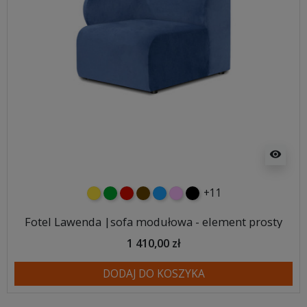
visibility
+11
żółty
zielony
czerwony
czekoladowy
niebieski
różowy
czarny
Fotel Lawenda |sofa modułowa - element prosty
1 410,00 zł
DODAJ DO KOSZYKA