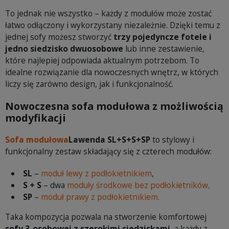
To jednak nie wszystko – każdy z modułów może zostać
łatwo odłączony i wykorzystany niezależnie. Dzięki temu z
jednej sofy możesz stworzyć
trzy pojedyncze fotele i
jedno siedzisko dwuosobowe
lub inne zestawienie,
które najlepiej odpowiada aktualnym potrzebom. To
idealne rozwiązanie dla nowoczesnych wnętrz, w których
liczy się zarówno design, jak i funkcjonalność.
Nowoczesna sofa modułowa z możliwością
modyfikacji
Sofa modułowa
Lawenda SL+S+S+SP
to stylowy i
funkcjonalny zestaw składający się z czterech modułów:
SL
–
moduł lewy z podłokietnikiem
,
S + S
– dwa
moduły środkowe bez podłokietników,
SP
–
moduł prawy z podłokietnikiem.
Taka kompozycja pozwala na stworzenie komfortowej
sofy 3-osobowej z szerokimi siedziskami
, a każdy z