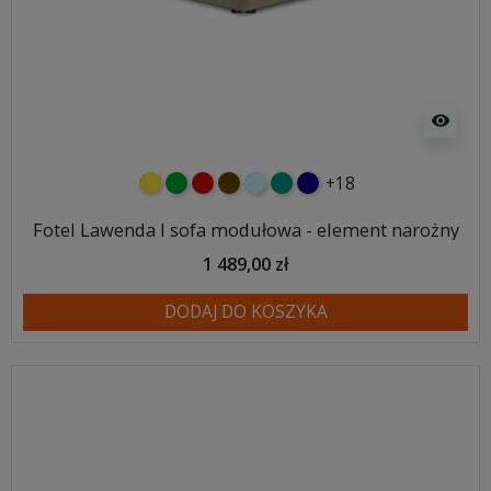
visibility
+18
żółty
zielony
czerwony
czekoladowy
błękitny
turkusowy
granatowy
Fotel Lawenda I sofa modułowa - element narożny
1 489,00 zł
DODAJ DO KOSZYKA