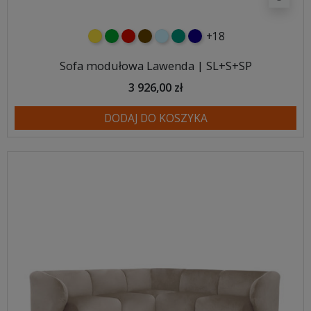
+18
żółty
zielony
czerwony
czekoladowy
błękitny
turkusowy
granatowy
Sofa modułowa Lawenda | SL+S+SP
3 926,00 zł
DODAJ DO KOSZYKA