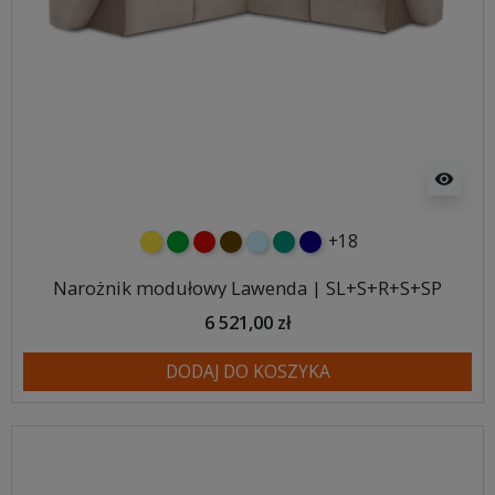
visibility
+18
żółty
zielony
czerwony
czekoladowy
błękitny
turkusowy
granatowy
Narożnik modułowy Lawenda | SL+S+R+S+SP
6 521,00 zł
DODAJ DO KOSZYKA