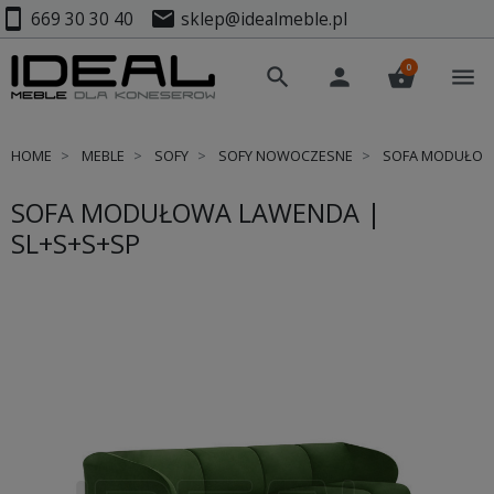
smartphone
mail
669 30 30 40
sklep@idealmeble.pl
0
search
person
shopping_basket
menu
HOME
MEBLE
SOFY
SOFY NOWOCZESNE
SOFA MODUŁOWA
SOFA MODUŁOWA LAWENDA |
SL+S+S+SP