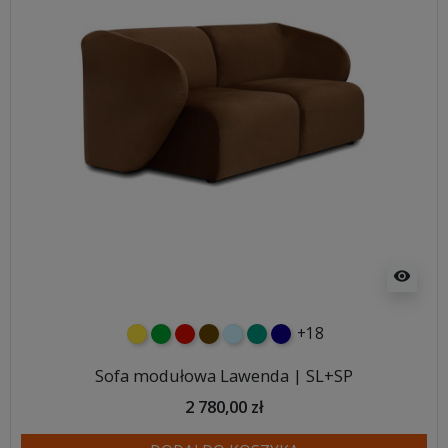
visibility
+18
żółty
zielony
czerwony
czekoladowy
błękitny
turkusowy
granatowy
Sofa modułowa Lawenda | SL+SP
2 780,00 zł