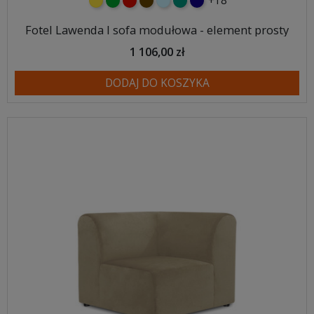
+18
żółty
zielony
czerwony
czekoladowy
błękitny
turkusowy
granatowy
Fotel Lawenda I sofa modułowa - element prosty
1 106,00 zł
DODAJ DO KOSZYKA