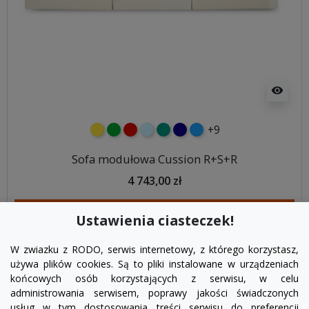
visibility
+9
żółty
zielony
czerwony
błękitny
turkusowy
granatowy
niebieski
Sofa modułowa Cussion R+S+R
4 743,00 zł
DODAJ DO KOSZYKA
Ustawienia ciasteczek!
W zwiazku z RODO, serwis internetowy, z którego korzystasz,
używa plików cookies. Są to pliki instalowane w urządzeniach
końcowych osób korzystających z serwisu, w celu
administrowania serwisem, poprawy jakości świadczonych
usług w tym dostosowania treści serwisu do preferencji