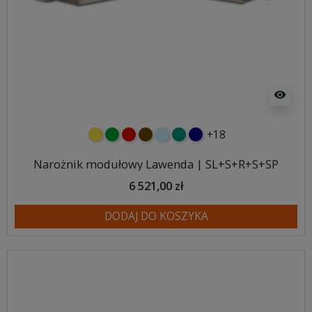
visibility
+18
żółty
zielony
czerwony
czekoladowy
błękitny
turkusowy
granatowy
Narożnik modułowy Lawenda | SL+S+R+S+SP
6 521,00 zł
DODAJ DO KOSZYKA