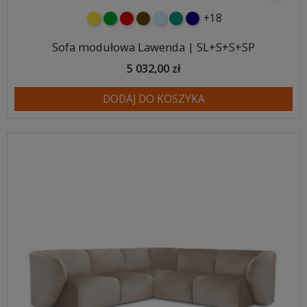
+18
żółty
zielony
czerwony
czekoladowy
błękitny
turkusowy
granatowy
Sofa modułowa Lawenda | SL+S+S+SP
5 032,00 zł
DODAJ DO KOSZYKA