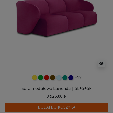
visibility
+18
żółty
zielony
czerwony
czekoladowy
błękitny
turkusowy
granatowy
Sofa modułowa Lawenda | SL+S+SP
3 926,00 zł
DODAJ DO KOSZYKA