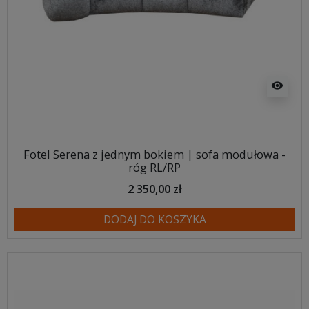
visibility
Fotel Serena z jednym bokiem | sofa modułowa -
róg RL/RP
2 350,00 zł
DODAJ DO KOSZYKA