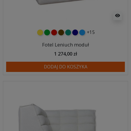
visibility
+15
żółty
zielony
czerwony
czekoladowy
turkusowy
granatowy
niebieski
Fotel Leniuch moduł
1 274,00 zł
DODAJ DO KOSZYKA