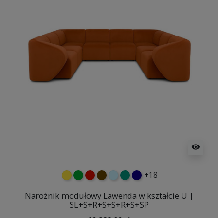
visibility
+18
żółty
zielony
czerwony
czekoladowy
błękitny
turkusowy
granatowy
Narożnik modułowy Lawenda w kształcie U |
SL+S+R+S+S+R+S+SP