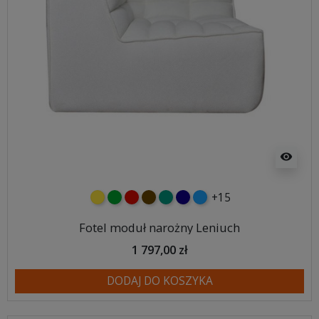
visibility
+15
żółty
zielony
czerwony
czekoladowy
turkusowy
granatowy
niebieski
Fotel moduł narożny Leniuch
1 797,00 zł
DODAJ DO KOSZYKA