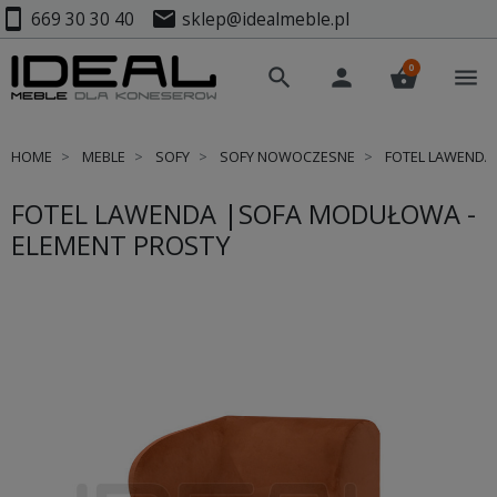
smartphone
mail
669 30 30 40
sklep@idealmeble.pl
0
search
person
shopping_basket
menu
HOME
MEBLE
SOFY
SOFY NOWOCZESNE
FOTEL LAWENDA
FOTEL LAWENDA |SOFA MODUŁOWA -
ELEMENT PROSTY