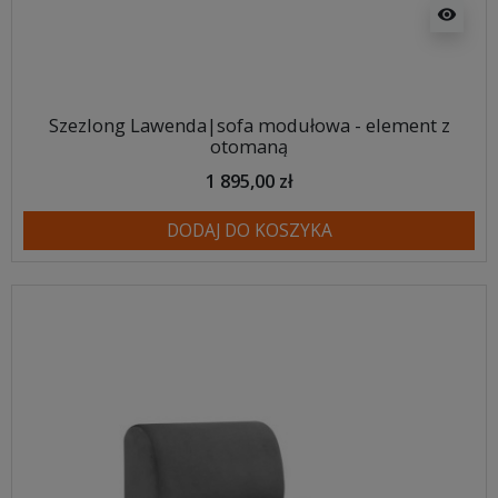
visibility
Szezlong Lawenda|sofa modułowa - element z
otomaną
1 895,00 zł
DODAJ DO KOSZYKA