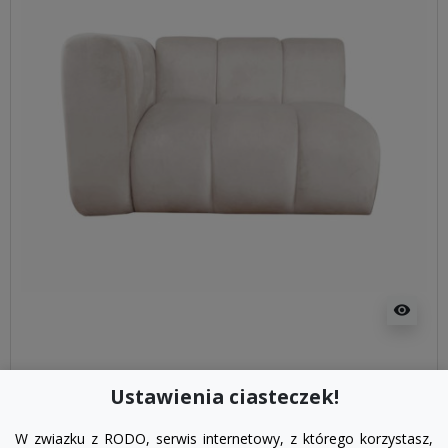
visibility
Ustawienia ciasteczek!
Fotel Serena bez boku | sofa modułowa - element
prosty SL/SP
W zwiazku z RODO, serwis internetowy, z którego korzystasz,