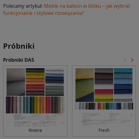
Polecamy artykuł:
Meble na balkon w bloku – jak wybrać
funkcjonalne i stylowe rozwiązania?
Próbniki
keyboard_arrow_left
keyboard_arrow_right
Próbniki DAS
Poprz
Na
Riviera
Fresh