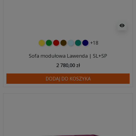
visibility
+18
żółty
zielony
czerwony
czekoladowy
błękitny
turkusowy
granatowy
Sofa modułowa Lawenda | SL+SP
2 780,00 zł
DODAJ DO KOSZYKA