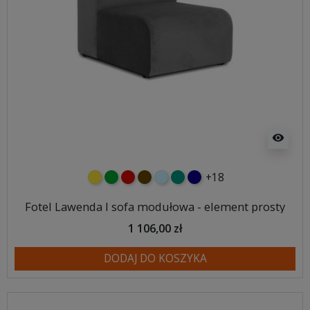
visibility
+18
żółty
zielony
czerwony
czekoladowy
błękitny
turkusowy
granatowy
Fotel Lawenda I sofa modułowa - element prosty
1 106,00 zł
DODAJ DO KOSZYKA