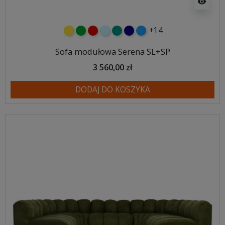
visibility
+14
żółty
zielony
czerwony
błękitny
turkusowy
granatowy
niebieski
Sofa modułowa Serena SL+SP
3 560,00 zł
DODAJ DO KOSZYKA