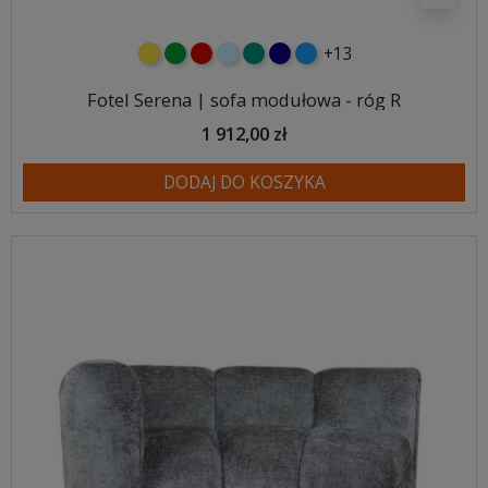
+13
żółty
zielony
czerwony
błękitny
turkusowy
granatowy
niebieski
Fotel Serena | sofa modułowa - róg R
1 912,00 zł
DODAJ DO KOSZYKA