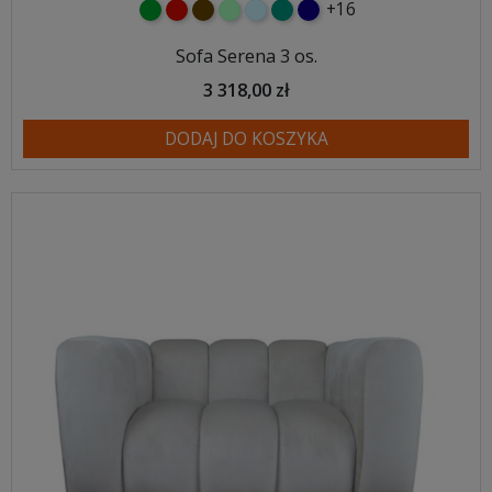
+16
zielony
czerwony
czekoladowy
miętowy
błękitny
turkusowy
granatowy
Sofa Serena 3 os.
3 318,00 zł
DODAJ DO KOSZYKA