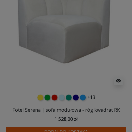
visibility
+13
żółty
zielony
czerwony
błękitny
turkusowy
granatowy
niebieski
Fotel Serena | sofa modułowa - róg kwadrat RK
1 528,00 zł