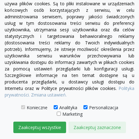
używa plików cookies. Są to pliki instalowane w urządzeniach
końcowych osób korzystających z serwisu, w celu
administrowania serwisem, poprawy jakości świadczonych
usług w tym dostosowania treści serwisu do preferencji
visibility
użytkownika, utrzymania sesji użytkownika oraz dla celów
statystycznych i targetowania behawioralnego reklamy
(dostosowania treści reklamy do Twoich indywidualnych
potrzeb). Informujemy, że istnieje możliwość określenia przez
Sofa modułowa Serena bez boku |element prosty
użytkownika serwisu warunków przechowywania lub
SL4/SP4
uzyskiwania dostępu do informacji zawartych w plikach cookies
za pomocą ustawień przeglądarki lub konfiguracji usługi.
1 974,00 zł
Szczegółowe informacje na ten temat dostępne są u
producenta przeglądarki, u dostawcy usługi dostępu do
DODAJ DO KOSZYKA
Internetu oraz w Polityce prywatności plików cookies.
Polityka
prywatności.
Zmiana ustawień.
Konieczne
Analityka
Personalizacja
Marketing
Zaakceptuj wszystkie
Zaakceptuj zaznaczone