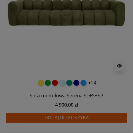
visibility
+14
żółty
zielony
czerwony
błękitny
turkusowy
granatowy
niebieski
Sofa modułowa Serena SL+S+SP
4 900,00 zł
DODAJ DO KOSZYKA