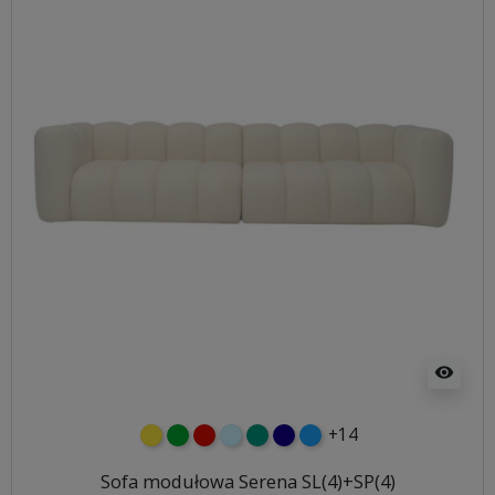
visibility
+14
żółty
zielony
czerwony
błękitny
turkusowy
granatowy
niebieski
Sofa modułowa Serena SL(4)+SP(4)