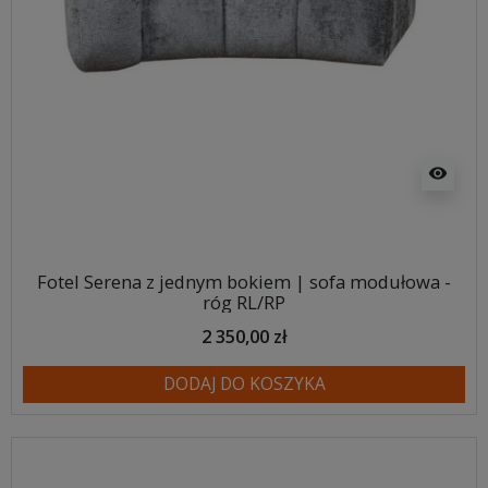
visibility
Fotel Serena z jednym bokiem | sofa modułowa -
róg RL/RP
2 350,00 zł
DODAJ DO KOSZYKA