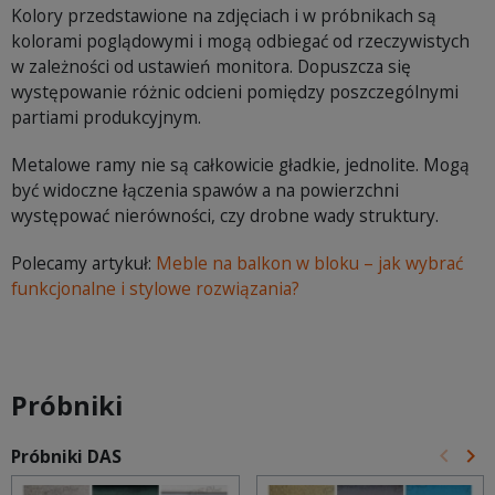
Kolory przedstawione na zdjęciach i w próbnikach są
kolorami poglądowymi i mogą odbiegać od rzeczywistych
w zależności od ustawień monitora. Dopuszcza się
występowanie różnic odcieni pomiędzy poszczególnymi
partiami produkcyjnym.
Metalowe ramy nie są całkowicie gładkie, jednolite. Mogą
być widoczne łączenia spawów a na powierzchni
występować nierówności, czy drobne wady struktury.
Polecamy artykuł:
Meble na balkon w bloku – jak wybrać
funkcjonalne i stylowe rozwiązania?
Próbniki
keyboard_arrow_left
keyboard_arrow_right
Próbniki DAS
Poprz
Na