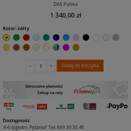
DAS Polska
1 340,00 zł
Kolor: żółty
żółty
zielony
czerwony
błękitny
turkusowy
granatowy
niebieski
różowy
czarny
biały
jasny róż
szary
musztardowy
brązowy
ceglasty
ciepły kremowy
ecru beżowy
wybór koloru
fuksja
koniakowy
Dodaj do koszyka
−
+
Dostępność
4-6 tygodni. Pytania? Tel. 669 30 30 40