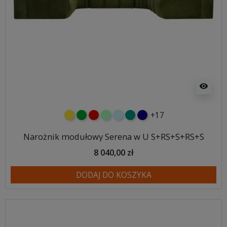
visibility
+17
żółty
zielony
czerwony
miętowy
błękitny
turkusowy
granatowy
Narożnik modułowy Serena w U S+RS+S+RS+S
8 040,00 zł
DODAJ DO KOSZYKA