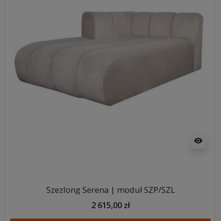
visibility
Szezlong Serena | moduł SZP/SZL
2 615,00 zł