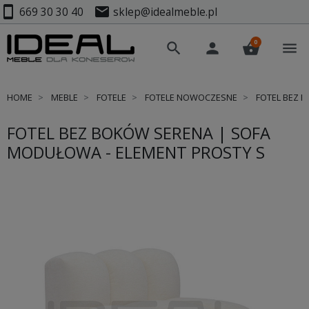
smartphone
mail
669 30 30 40
sklep@idealmeble.pl
0
search
person
shopping_basket
menu
HOME
MEBLE
FOTELE
FOTELE NOWOCZESNE
FOTEL BEZ 
FOTEL BEZ BOKÓW SERENA | SOFA
MODUŁOWA - ELEMENT PROSTY S