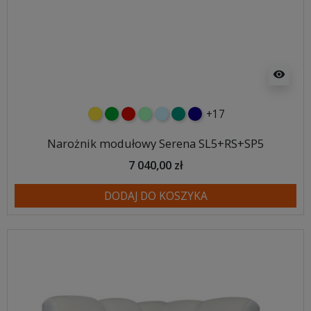
visibility
+17
żółty
zielony
czerwony
miętowy
błękitny
turkusowy
granatowy
Narożnik modułowy Serena SL5+RS+SP5
7 040,00 zł
DODAJ DO KOSZYKA