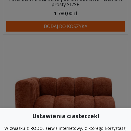
prosty SL/SP
1 780,00 zł
DODAJ DO KOSZYKA
Ustawienia ciasteczek!
W zwiazku z RODO, serwis internetowy, z którego korzystasz,