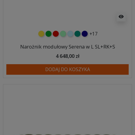
visibility
+17
żółty
zielony
czerwony
miętowy
błękitny
turkusowy
granatowy
Narożnik modułowy Serena w L SL+RK+S
4 648,00 zł
DODAJ DO KOSZYKA