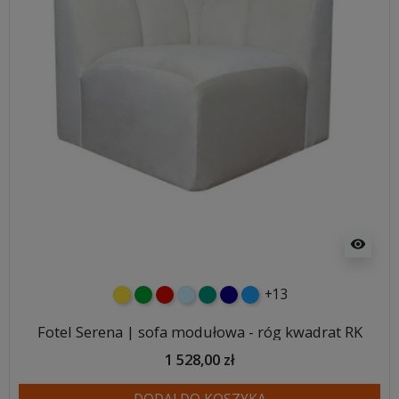
visibility
+13
żółty
zielony
czerwony
błękitny
turkusowy
granatowy
niebieski
Fotel Serena | sofa modułowa - róg kwadrat RK
1 528,00 zł