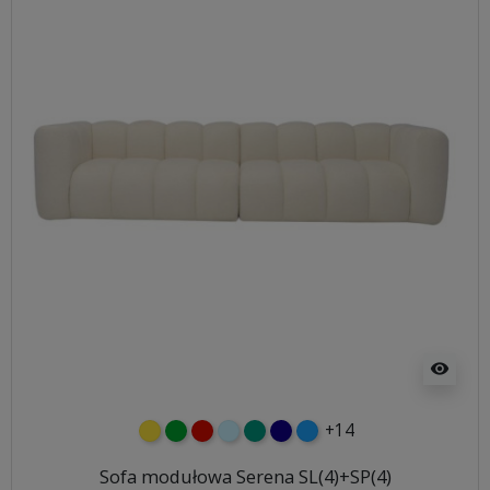
visibility
+14
żółty
zielony
czerwony
błękitny
turkusowy
granatowy
niebieski
Sofa modułowa Serena SL(4)+SP(4)