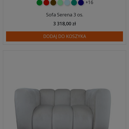
+16
zielony
czerwony
czekoladowy
miętowy
błękitny
turkusowy
granatowy
Sofa Serena 3 os.
3 318,00 zł
DODAJ DO KOSZYKA