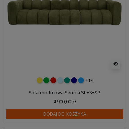
visibility
+14
żółty
zielony
czerwony
błękitny
turkusowy
granatowy
niebieski
Sofa modułowa Serena SL+S+SP
4 900,00 zł
DODAJ DO KOSZYKA