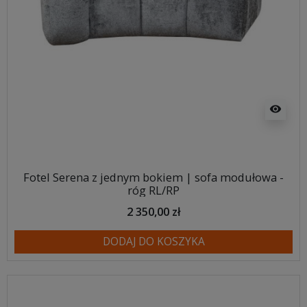
visibility
Fotel Serena z jednym bokiem | sofa modułowa -
róg RL/RP
2 350,00 zł
DODAJ DO KOSZYKA