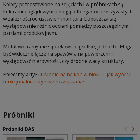
Kolory przedstawione na zdjęciach i w próbnikach są
kolorami poglądowymi i mogą odbiegać od rzeczywistych
w zależności od ustawień monitora. Dopuszcza się
występowanie różnic odcieni pomiędzy poszczególnymi
partiami produkcyjnym.
Metalowe ramy nie są całkowicie gładkie, jednolite. Mogą
być widoczne łączenia spawów a na powierzchni
występować nierówności, czy drobne wady struktury.
Polecamy artykuł:
Meble na balkon w bloku – jak wybrać
funkcjonalne i stylowe rozwiązania?
Próbniki
keyboard_arrow_left
keyboard_arrow_right
Próbniki DAS
Poprz
Na