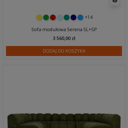
visibility
+14
żółty
zielony
czerwony
błękitny
turkusowy
granatowy
niebieski
Sofa modułowa Serena SL+SP
3 560,00 zł
DODAJ DO KOSZYKA