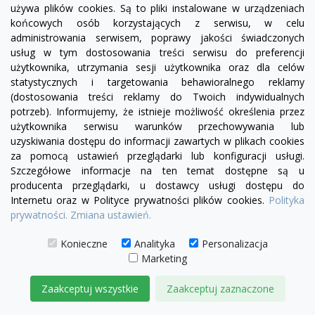
używa plików cookies. Są to pliki instalowane w urządzeniach
końcowych osób korzystających z serwisu, w celu
administrowania serwisem, poprawy jakości świadczonych
usług w tym dostosowania treści serwisu do preferencji
visibility
użytkownika, utrzymania sesji użytkownika oraz dla celów
statystycznych i targetowania behawioralnego reklamy
(dostosowania treści reklamy do Twoich indywidualnych
potrzeb). Informujemy, że istnieje możliwość określenia przez
Sofa modułowa Serena bez boku |element prosty
użytkownika serwisu warunków przechowywania lub
SL4/SP4
uzyskiwania dostępu do informacji zawartych w plikach cookies
za pomocą ustawień przeglądarki lub konfiguracji usługi.
1 974,00 zł
Szczegółowe informacje na ten temat dostępne są u
producenta przeglądarki, u dostawcy usługi dostępu do
DODAJ DO KOSZYKA
Internetu oraz w Polityce prywatności plików cookies.
Polityka
prywatności.
Zmiana ustawień.
Konieczne
Analityka
Personalizacja
Marketing
Zaakceptuj wszystkie
Zaakceptuj zaznaczone