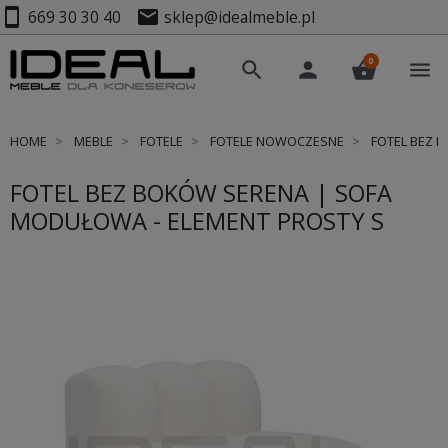
smartphone
mail
669 30 30 40
sklep@idealmeble.pl
0
search
person
shopping_basket
menu
HOME
MEBLE
FOTELE
FOTELE NOWOCZESNE
FOTEL BEZ 
FOTEL BEZ BOKÓW SERENA | SOFA
MODUŁOWA - ELEMENT PROSTY S