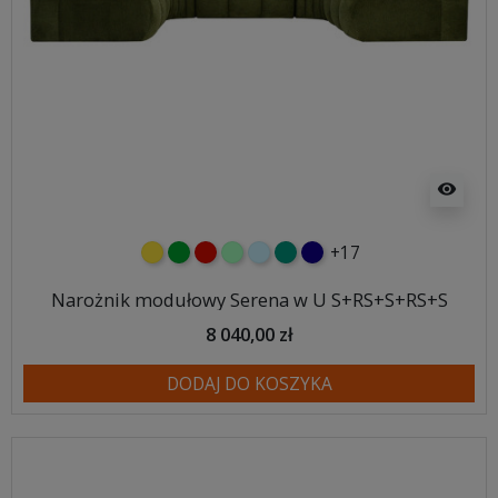
visibility
+17
żółty
zielony
czerwony
miętowy
błękitny
turkusowy
granatowy
Narożnik modułowy Serena w U S+RS+S+RS+S
8 040,00 zł
DODAJ DO KOSZYKA