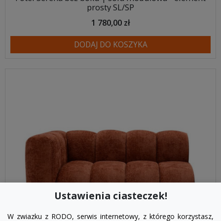
prosty SL/SP
1 780,00 zł
DODAJ DO KOSZYKA
Ustawienia ciasteczek!
W zwiazku z RODO, serwis internetowy, z którego korzystasz,