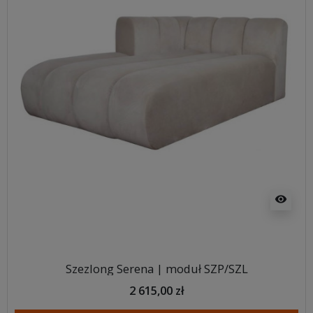
visibility
Szezlong Serena | moduł SZP/SZL
2 615,00 zł