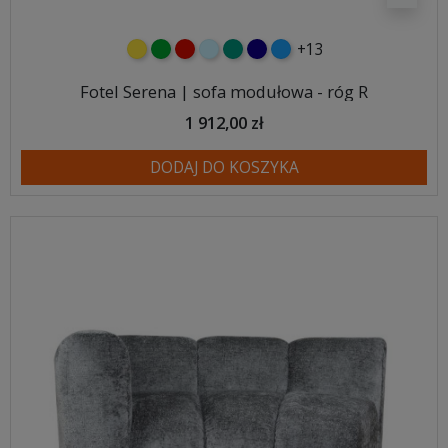
+13
żółty
zielony
czerwony
błękitny
turkusowy
granatowy
niebieski
Fotel Serena | sofa modułowa - róg R
1 912,00 zł
DODAJ DO KOSZYKA