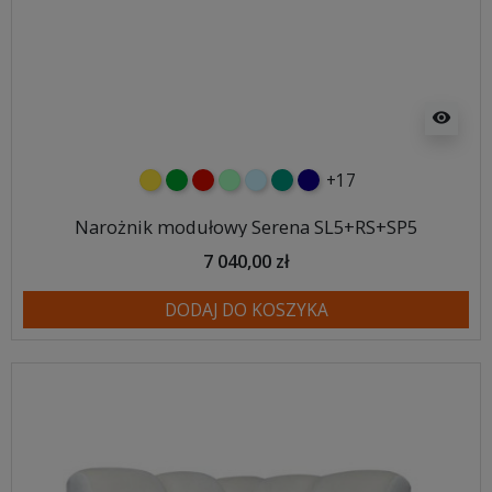
visibility
+17
żółty
zielony
czerwony
miętowy
błękitny
turkusowy
granatowy
Narożnik modułowy Serena SL5+RS+SP5
7 040,00 zł
DODAJ DO KOSZYKA