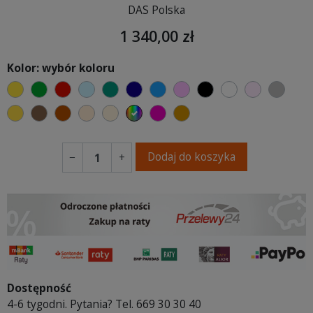
DAS Polska
1 340,00 zł
Kolor: wybór koloru
żółty
zielony
czerwony
błękitny
turkusowy
granatowy
niebieski
różowy
czarny
biały
jasny róż
szary
musztardowy
brązowy
ceglasty
ciepły kremowy
ecru beżowy
wybór koloru
fuksja
koniakowy
Dodaj do koszyka
−
+
Dostępność
4-6 tygodni. Pytania? Tel. 669 30 30 40