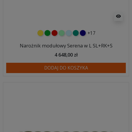
visibility
+17
żółty
zielony
czerwony
miętowy
błękitny
turkusowy
granatowy
Narożnik modułowy Serena w L SL+RK+S
4 648,00 zł
DODAJ DO KOSZYKA