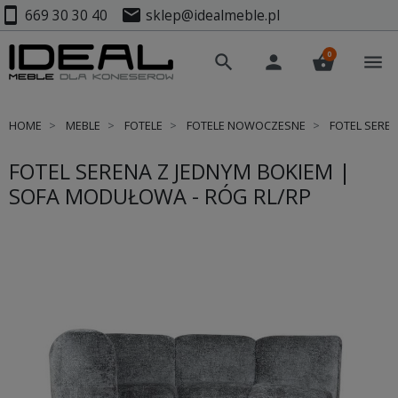
smartphone
mail
669 30 30 40
sklep@idealmeble.pl
0
search
person
shopping_basket
menu
HOME
MEBLE
FOTELE
FOTELE NOWOCZESNE
FOTEL SEREN
FOTEL SERENA Z JEDNYM BOKIEM |
SOFA MODUŁOWA - RÓG RL/RP