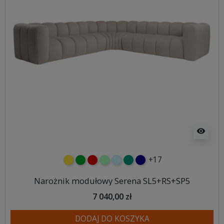
visibility
+17
żółty
zielony
czerwony
miętowy
błękitny
turkusowy
granatowy
Narożnik modułowy Serena SL5+RS+SP5
7 040,00 zł
DODAJ DO KOSZYKA