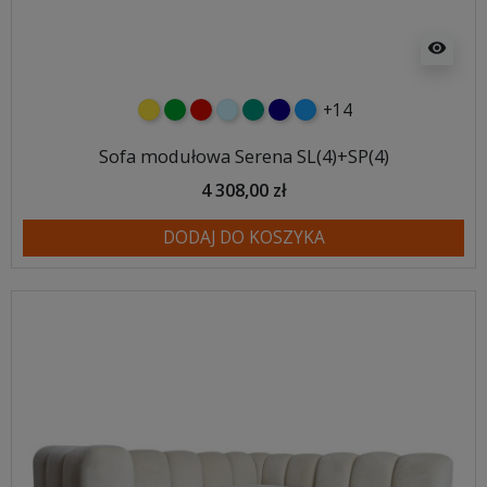
visibility
+14
żółty
zielony
czerwony
błękitny
turkusowy
granatowy
niebieski
Sofa modułowa Serena SL(4)+SP(4)
4 308,00 zł
DODAJ DO KOSZYKA