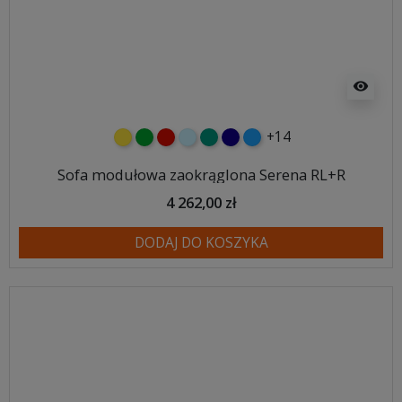
visibility
+14
żółty
zielony
czerwony
błękitny
turkusowy
granatowy
niebieski
Sofa modułowa zaokrąglona Serena RL+R
4 262,00 zł
DODAJ DO KOSZYKA