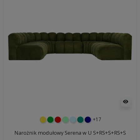
visibility
+17
żółty
zielony
czerwony
miętowy
błękitny
turkusowy
granatowy
Narożnik modułowy Serena w U S+RS+S+RS+S