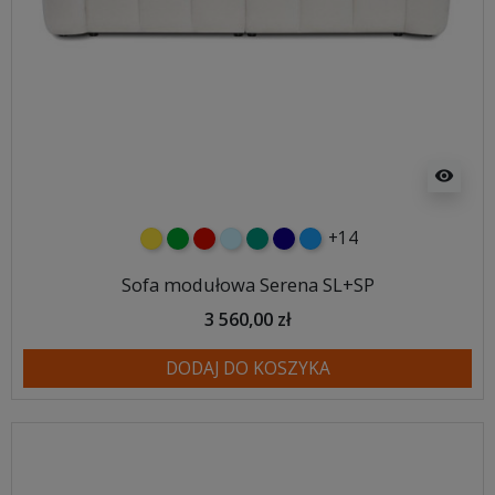
visibility
+14
żółty
zielony
czerwony
błękitny
turkusowy
granatowy
niebieski
Sofa modułowa Serena SL+SP
3 560,00 zł
DODAJ DO KOSZYKA