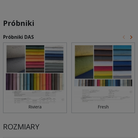
Próbniki
keyboard_arrow_left
keyboard_arrow_right
Próbniki DAS
Poprz
Na
Riviera
Fresh
ROZMIARY