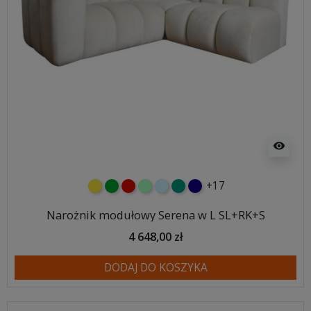
visibility
+17
żółty
zielony
czerwony
miętowy
błękitny
turkusowy
granatowy
Narożnik modułowy Serena w L SL+RK+S
4 648,00 zł
DODAJ DO KOSZYKA