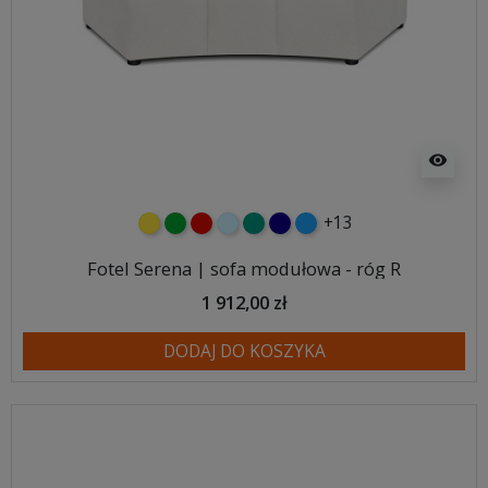
visibility
+13
żółty
zielony
czerwony
błękitny
turkusowy
granatowy
niebieski
Fotel Serena | sofa modułowa - róg R
1 912,00 zł
DODAJ DO KOSZYKA