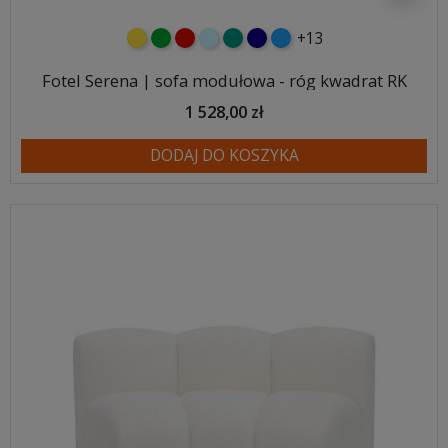
+13
żółty
zielony
czerwony
błękitny
turkusowy
granatowy
niebieski
Fotel Serena | sofa modułowa - róg kwadrat RK
1 528,00 zł
DODAJ DO KOSZYKA