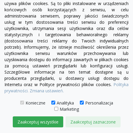
używa plików cookies. Są to pliki instalowane w urządzeniach
1 340,00 zł
końcowych osób korzystających z serwisu, w celu
administrowania serwisem, poprawy jakości świadczonych
DODAJ DO KOSZYKA
usług w tym dostosowania treści serwisu do preferencji
użytkownika, utrzymania sesji użytkownika oraz dla celów
statystycznych i targetowania behawioralnego reklamy
(dostosowania treści reklamy do Twoich indywidualnych
potrzeb). Informujemy, że istnieje możliwość określenia przez
użytkownika serwisu warunków przechowywania lub
uzyskiwania dostępu do informacji zawartych w plikach cookies
za pomocą ustawień przeglądarki lub konfiguracji usługi.
Szczegółowe informacje na ten temat dostępne są u
producenta przeglądarki, u dostawcy usługi dostępu do
Internetu oraz w Polityce prywatności plików cookies.
Polityka
prywatności.
Zmiana ustawień.
Konieczne
Analityka
Personalizacja
Marketing
Zaakceptuj wszystkie
Zaakceptuj zaznaczone