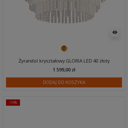
visibility
złoty
Żyrandol kryształowy GLORIA LED 40 złoty
1 599,00 zł
DODAJ DO KOSZYKA
-10%