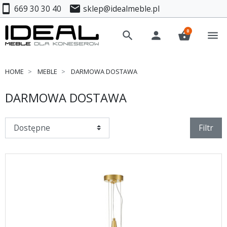
smartphone
mail
669 30 30 40
sklep@idealmeble.pl
0
search
person
shopping_basket
menu
HOME
MEBLE
DARMOWA DOSTAWA
DARMOWA DOSTAWA
Filtr