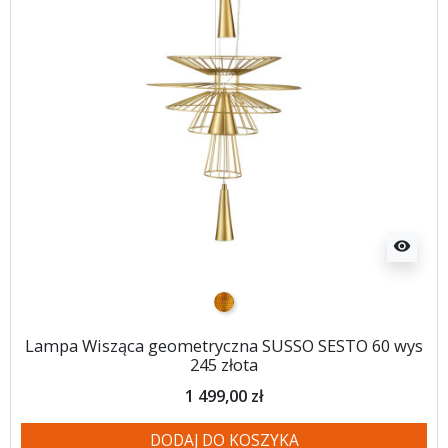
visibility
złoty
Lampa Wisząca geometryczna SUSSO SESTO 60 wys
245 złota
1 499,00 zł
DODAJ DO KOSZYKA