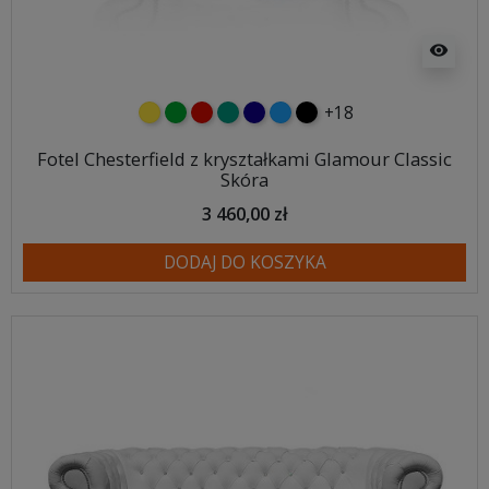
visibility
+18
żółty
zielony
czerwony
turkusowy
granatowy
niebieski
czarny
Fotel Chesterfield z kryształkami Glamour Classic
Skóra
3 460,00 zł
DODAJ DO KOSZYKA