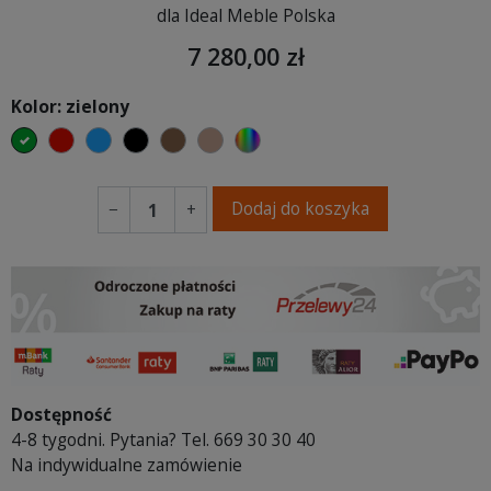
dla Ideal Meble Polska
7 280,00 zł
Kolor: zielony
zielony
czerwony
niebieski
czarny
brązowy
jasnobrązowy
wybór koloru
Dodaj do koszyka
−
+
Dostępność
4-8 tygodni. Pytania? Tel. 669 30 30 40
Na indywidualne zamówienie