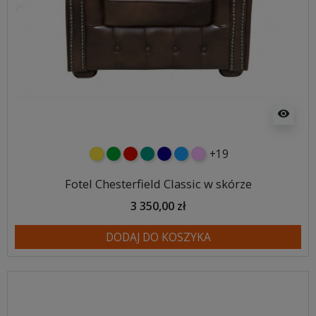
visibility
+19
żółty
zielony
czerwony
turkusowy
granatowy
niebieski
różowy
Fotel Chesterfield Classic w skórze
3 350,00 zł
DODAJ DO KOSZYKA