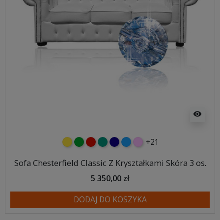
visibility
+21
żółty
zielony
czerwony
turkusowy
granatowy
niebieski
różowy
Sofa Chesterfield Classic Z Kryształkami Skóra 3 os.
5 350,00 zł
DODAJ DO KOSZYKA