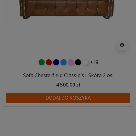
visibility
+18
zielony
czerwony
granatowy
niebieski
różowy
czarny
biały
Sofa Chesterfield Classic XL Skóra 2 os.
4 500,00 zł
DODAJ DO KOSZYKA