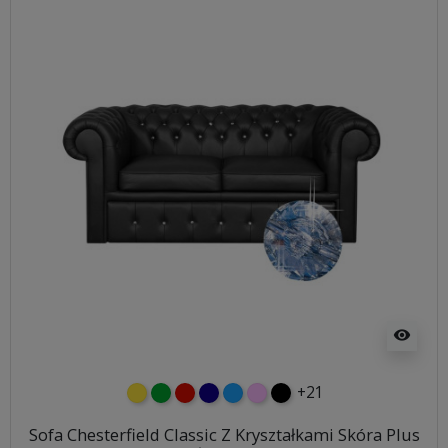
visibility
+21
żółty
zielony
czerwony
granatowy
niebieski
różowy
czarny
Sofa Chesterfield Classic Z Kryształkami Skóra Plus