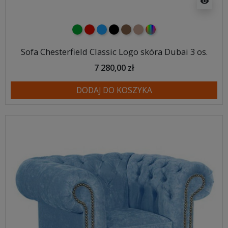
visibility
zielony
czerwony
niebieski
czarny
brązowy
jasnobrązowy
wybór koloru
Sofa Chesterfield Classic Logo skóra Dubai 3 os.
7 280,00 zł
DODAJ DO KOSZYKA