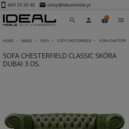
smartphone
mail
669 30 30 40
sklep@idealmeble.pl
0
search
person
shopping_basket
menu
HOME
MEBLE
SOFY
SOFY CHESTERFIELD
SOFA CHESTERFIE
SOFA CHESTERFIELD CLASSIC SKÓRA
DUBAI 3 OS.