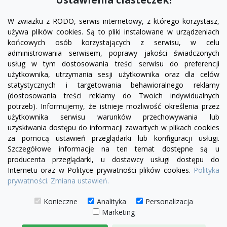
W zwiazku z RODO, serwis internetowy, z którego korzystasz,
używa plików cookies. Są to pliki instalowane w urządzeniach
końcowych osób korzystających z serwisu, w celu
administrowania serwisem, poprawy jakości świadczonych
usług w tym dostosowania treści serwisu do preferencji
użytkownika, utrzymania sesji użytkownika oraz dla celów
statystycznych i targetowania behawioralnego reklamy
(dostosowania treści reklamy do Twoich indywidualnych
potrzeb). Informujemy, że istnieje możliwość określenia przez
Facebook
YouTube
Pinterest
Inst
użytkownika serwisu warunków przechowywania lub
uzyskiwania dostępu do informacji zawartych w plikach cookies
za pomocą ustawień przeglądarki lub konfiguracji usługi.
PRODUKTY

Szczegółowe informacje na ten temat dostępne są u
producenta przeglądarki, u dostawcy usługi dostępu do
Internetu oraz w Polityce prywatności plików cookies.
Polityka
INFORMACJE

prywatności.
Zmiana ustawień.
TWOJE KONTO

Konieczne
Analityka
Personalizacja
Marketing
KONTAKT
