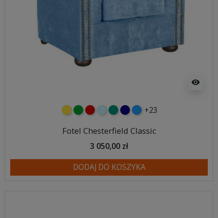
visibility
+23
żółty
zielony
czerwony
błękitny
turkusowy
granatowy
niebieski
Fotel Chesterfield Classic
3 050,00 zł
DODAJ DO KOSZYKA