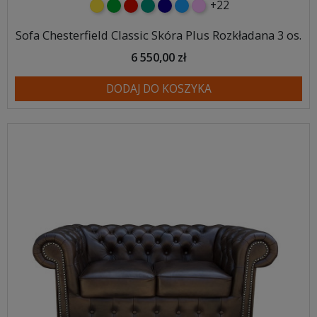
+22
żółty
zielony
czerwony
turkusowy
granatowy
niebieski
różowy
Sofa Chesterfield Classic Skóra Plus Rozkładana 3 os.
6 550,00 zł
DODAJ DO KOSZYKA