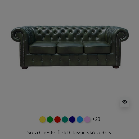
visibility
+23
żółty
zielony
czerwony
turkusowy
granatowy
niebieski
różowy
Sofa Chesterfield Classic skóra 3 os.