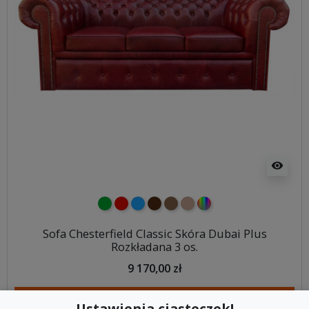
visibility
zielony
czerwony
niebieski
ciemno brązowy
brązowy
jasnobrązowy
wybór koloru
Sofa Chesterfield Classic Skóra Dubai Plus
Rozkładana 3 os.
9 170,00 zł
DODAJ DO KOSZYKA
Ustawienia ciasteczek!