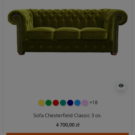
visibility
+18
żółty
zielony
czerwony
turkusowy
granatowy
niebieski
różowy
Sofa Chesterfield Classic 3 os.
4 700,00 zł