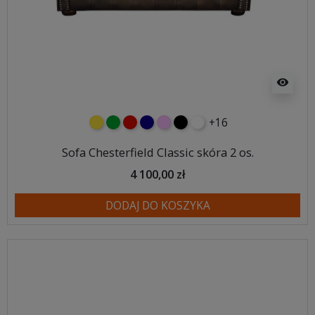
visibility
+16
żółty
zielony
czerwony
granatowy
różowy
czarny
biały
Sofa Chesterfield Classic skóra 2 os.
4 100,00 zł
DODAJ DO KOSZYKA