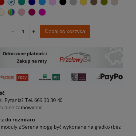
elony
czerwony
błękitny
turkusowy
granatowy
niebieski
różowy
czarny
szary
musztardowy
brązowy
oliwkowy
beżowy
 kremowy
oletowa purpura
ecru beżowy
wybór koloru
brudny róż
burgund
fuksja
Dodaj do koszyka
−
+
ść
i. Pytania? Tel. 669 30 30 40
dualne zamówienie
z do rozmiaru
 moduły z Serena mogą być wykonane na gładko (bez