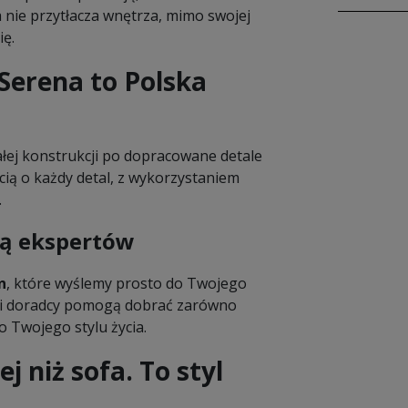
 nie przytłacza wnętrza, mimo swojej
ię.
erena to Polska
ałej konstrukcji po dopracowane detale
cią o każdy detal, z wykorzystaniem
.
cą ekspertów
n
, które wyślemy prosto do Twojego
asi doradcy pomogą dobrać zarówno
o Twojego stylu życia.
 niż sofa. To styl