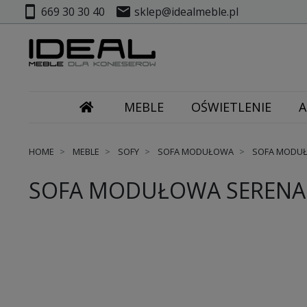
smartphone
mail
669 30 30 40
sklep@idealmeble.pl
MEBLE
OŚWIETLENIE
A
HOME
MEBLE
SOFY
SOFA MODUŁOWA
SOFA MODUŁ
SOFA MODUŁOWA SERENA 