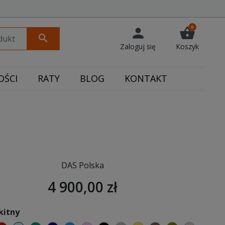
0
person
shopping_basket
search
Zaloguj się
Koszyk
ŚCI
RATY
BLOG
KONTAKT
DAS Polska
4 900,00 zł
kitny