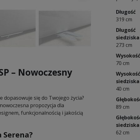
Długość
319 cm
Długość
siedziska
273 cm
Wysokoś
70 cm
SP – Nowoczesny
Wysokoś
siedziska
40 cm
kże dopasowuje się do Twojego życia?
Głębokoś
nowoczesna propozycja dla
89 cm
ignem, funkcjonalnością i jakością
Głębokoś
siedziska
62 cm
a Serena?