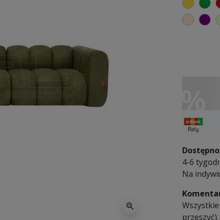
żółty
zi
ciepły
fi
keyboard_arrow_right
Następny
Dostępno
4-6 tygodn
Na indywi
Komentar
Wszystkie
zoom_in
przeszyć).