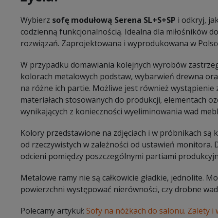
Wybierz
sofę modułową Serena SL+S+SP
i odkryj, j
codzienną funkcjonalnością. Idealna dla miłośników d
rozwiązań. Zaprojektowana i wyprodukowana w Polsce
W przypadku domawiania kolejnych wyrobów zastrzeg
kolorach metalowych podstaw, wybarwień drewna oraz
na różne ich partie. Możliwe jest również wystąpieni
materiałach stosowanych do produkcji, elementach oz
wynikających z konieczności wyeliminowania wad mebl
Kolory przedstawione na zdjęciach i w próbnikach są
od rzeczywistych w zależności od ustawień monitora.
odcieni pomiędzy poszczególnymi partiami produkcyj
Metalowe ramy nie są całkowicie gładkie, jednolite. 
powierzchni występować nierówności, czy drobne wady
Polecamy artykuł:
Sofy na nóżkach do salonu. Zalety i