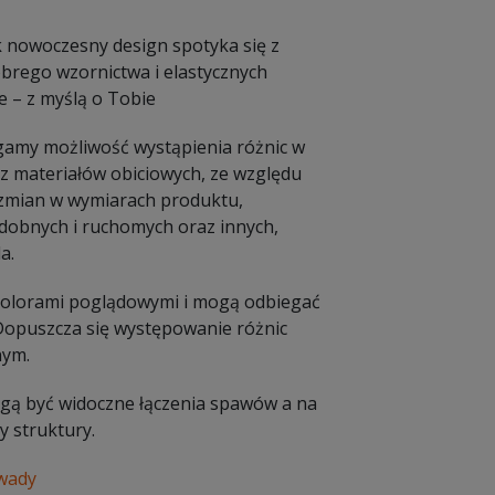
ak nowoczesny design spotyka się z
obrego wzornictwa i elastycznych
 – z myślą o Tobie
amy możliwość wystąpienia różnic w
 materiałów obiciowych, ze względu
e zmian w wymiarach produktu,
dobnych i ruchomych oraz innych,
a.
 kolorami poglądowymi i mogą odbiegać
 Dopuszcza się występowanie różnic
nym.
Mogą być widoczne łączenia spawów a na
 struktury.
 wady