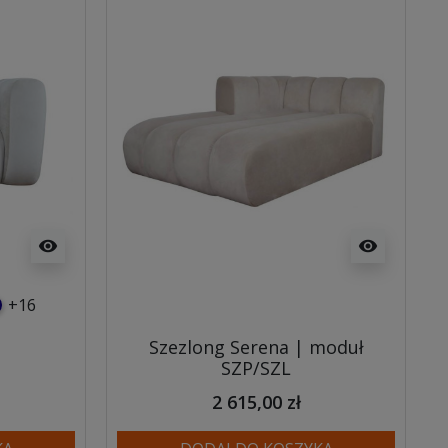
visibility
visibility
+16
usowy
anatowy
Szezlong Serena | moduł
SZP/SZL
2 615,00 zł