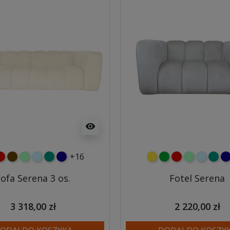
visibility
+16
ony
zerwony
czekoladowy
miętowy
błękitny
turkusowy
granatowy
żółty
zielony
czerwony
miętowy
błękitny
turk
gr
ofa Serena 3 os.
Fotel Serena
3 318,00 zł
2 220,00 zł