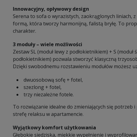
Innowacyjny, opływowy design
Serena to sofa o wyrazistych, zaokrąglonych liniach, z
formą, która tworzy harmonijną, falistą bryłę. To propoz
charakter.
3 moduły – wiele możliwości
Zestaw SL (moduł lewy z podłokietnikiem) + S (moduł 
podłokietnikiem) pozwala stworzyć klasyczną trzyosob
Dzięki swobodnemu rozstawieniu modułów możesz uz
dwuosobową sofę + fotel,
szezlong + fotel,
trzy niezależne fotele.
To rozwiązanie idealne do zmieniających się potrzeb i
strefę relaksu w apartamencie.
Wyjątkowy komfort użytkowania
Głębokie siedziska, miękkie wypełnienie i wyprofilowa