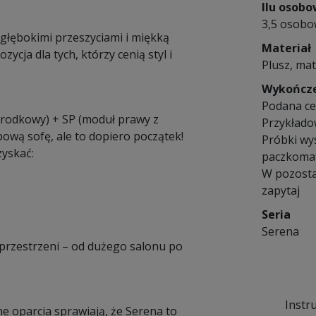
Ilu osob
3,5 osob
 głębokimi przeszyciami i miękką
Materiał
ycja dla tych, którzy cenią styl i
Plusz, mat
Wykończ
Podana cen
środkowy) + SP (moduł prawy z
Przykłado
ową sofę, ale to dopiero początek!
Próbki wy
yskać:
paczkomat
W pozosta
zapytaj
Seria
Serena
 przestrzeni – od dużego salonu po
Instr
ne oparcia sprawiają, że Serena to