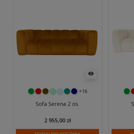
visibility
+16
zielony
czerwony
czekoladowy
miętowy
błękitny
turkusowy
granatowy
ziel
c
Sofa Serena 2 os.
S
2 955,00 zł