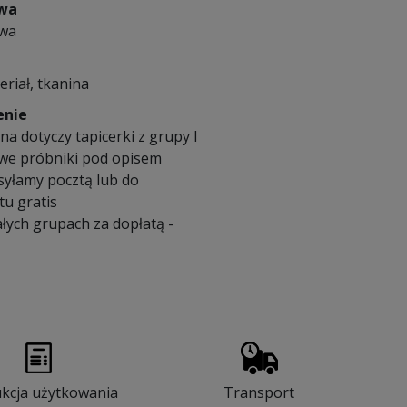
owa
owa
eriał, tkanina
enie
a dotyczy tapicerki z grupy I
we próbniki pod opisem
syłamy pocztą lub do
u gratis
łych grupach za dopłatą -
ukcja użytkowania
Transport