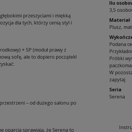
Ilu osob
3,5 osob
 głębokimi przeszyciami i miękką
Materiał
ycja dla tych, którzy cenią styl i
Plusz, mat
Wykończ
Podana cen
środkowy) + SP (moduł prawy z
Przykłado
ową sofę, ale to dopiero początek!
Próbki wy
yskać:
paczkomat
W pozosta
zapytaj
Seria
Serena
 przestrzeni – od dużego salonu po
Instr
ne oparcia sprawiają, że Serena to