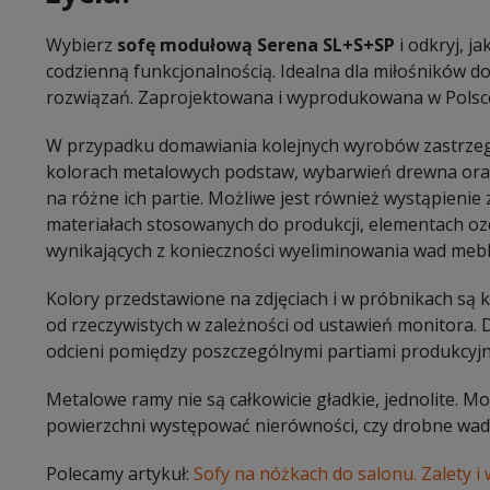
Wybierz
sofę modułową Serena SL+S+SP
i odkryj, j
codzienną funkcjonalnością. Idealna dla miłośników d
rozwiązań. Zaprojektowana i wyprodukowana w Polsce
W przypadku domawiania kolejnych wyrobów zastrzeg
kolorach metalowych podstaw, wybarwień drewna oraz
na różne ich partie. Możliwe jest również wystąpieni
materiałach stosowanych do produkcji, elementach oz
wynikających z konieczności wyeliminowania wad mebl
Kolory przedstawione na zdjęciach i w próbnikach są
od rzeczywistych w zależności od ustawień monitora.
odcieni pomiędzy poszczególnymi partiami produkcyj
Metalowe ramy nie są całkowicie gładkie, jednolite. 
powierzchni występować nierówności, czy drobne wady
Polecamy artykuł:
Sofy na nóżkach do salonu. Zalety i