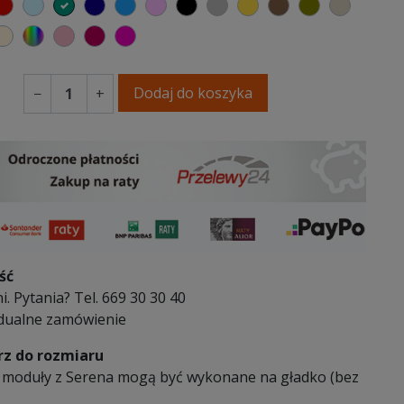
elony
czerwony
błękitny
turkusowy
granatowy
niebieski
różowy
czarny
szary
musztardowy
brązowy
oliwkowy
beżowy
 kremowy
oletowa purpura
ecru beżowy
wybór koloru
brudny róż
burgund
fuksja
Dodaj do koszyka
−
+
ść
i. Pytania? Tel. 669 30 30 40
dualne zamówienie
z do rozmiaru
 moduły z Serena mogą być wykonane na gładko (bez