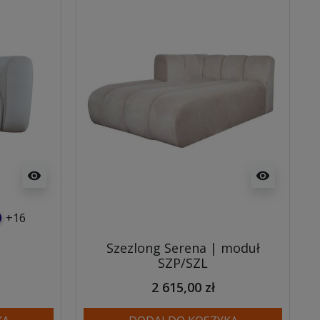
visibility
visibility
+16
usowy
anatowy
Szezlong Serena | moduł
SZP/SZL
2 615,00 zł