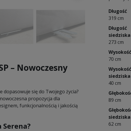
Długość
319 cm
Długość
siedziska
273 cm
Wysokoś
70 cm
SP – Nowoczesny
Wysokoś
siedziska
40 cm
kże dopasowuje się do Twojego życia?
Głębokoś
nowoczesna propozycja dla
89 cm
ignem, funkcjonalnością i jakością
Głębokoś
siedziska
62 cm
a Serena?