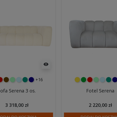
visibility
+16
ony
zerwony
czekoladowy
miętowy
błękitny
turkusowy
granatowy
żółty
zielony
czerwony
miętowy
błękitny
turk
gr
ofa Serena 3 os.
Fotel Serena
3 318,00 zł
2 220,00 zł