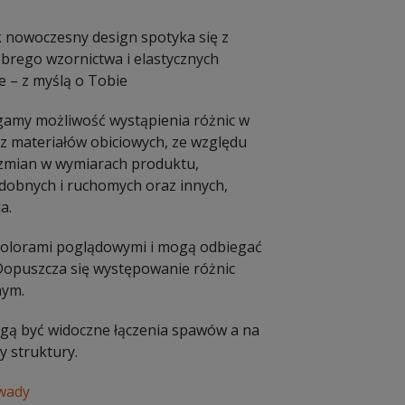
ak nowoczesny design spotyka się z
obrego wzornictwa i elastycznych
 – z myślą o Tobie
amy możliwość wystąpienia różnic w
 materiałów obiciowych, ze względu
e zmian w wymiarach produktu,
dobnych i ruchomych oraz innych,
a.
 kolorami poglądowymi i mogą odbiegać
 Dopuszcza się występowanie różnic
nym.
Mogą być widoczne łączenia spawów a na
 struktury.
 wady