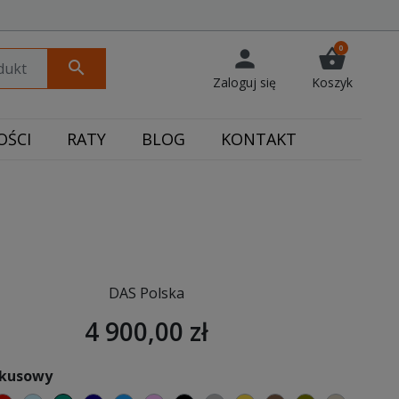
0
person
shopping_basket
search
Zaloguj się
Koszyk
ŚCI
RATY
BLOG
KONTAKT
DAS Polska
4 900,00 zł
rkusowy