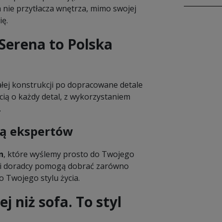
 nie przytłacza wnętrza, mimo swojej
ię.
erena to Polska
ałej konstrukcji po dopracowane detale
cią o każdy detal, z wykorzystaniem
.
cą ekspertów
n
, które wyślemy prosto do Twojego
asi doradcy pomogą dobrać zarówno
o Twojego stylu życia.
 niż sofa. To styl