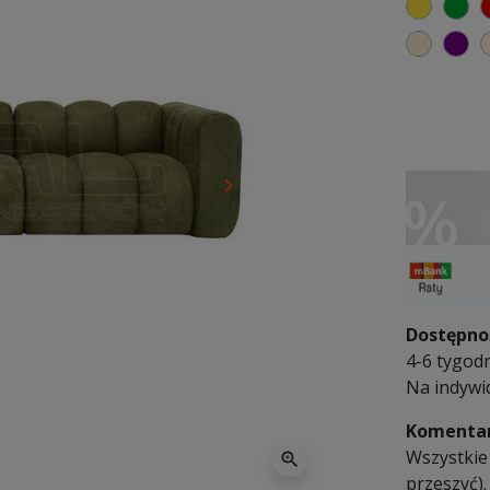
żółty
zi
ciepły
fi
keyboard_arrow_right
Następny
Dostępno
4-6 tygodn
Na indywi
Komentar
Wszystkie
zoom_in
przeszyć).