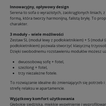
Innowacyjny, opływowy design
Serena to sofa o wyrazistych, zaokrąglonych liniach, z
formą, która tworzy harmonijną, falistą bryłę. To propoz
charakter.
3 moduły – wiele możliwości
Zestaw SL (moduł lewy z podłokietnikiem) + S (moduł 
podłokietnikiem) pozwala stworzyć klasyczną trzyosob
Dzięki swobodnemu rozstawieniu modułów możesz uz
dwuosobową sofę + fotel,
szezlong + fotel,
trzy niezależne fotele.
To rozwiązanie idealne do zmieniających się potrzeb i
strefę relaksu w apartamencie.
Wyjątkowy komfort użytkowania
Głębokie siedziska, miękkie wypełnienie i wyprofilowa