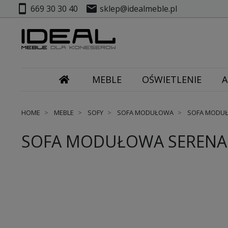
smartphone
mail
669 30 30 40
sklep@idealmeble.pl
MEBLE
OŚWIETLENIE
A
HOME
MEBLE
SOFY
SOFA MODUŁOWA
SOFA MODUŁ
SOFA MODUŁOWA SERENA 