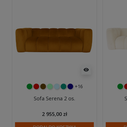
visibility
+16
zielony
czerwony
czekoladowy
miętowy
błękitny
turkusowy
granatowy
ziel
c
Sofa Serena 2 os.
S
2 955,00 zł