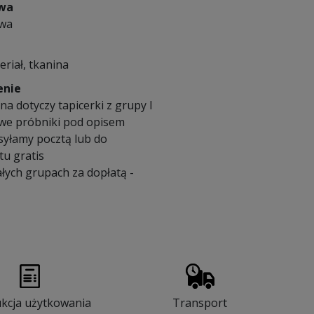
owa
owa
eriał, tkanina
enie
a dotyczy tapicerki z grupy I
we próbniki pod opisem
syłamy pocztą lub do
u gratis
łych grupach za dopłatą -
ukcja użytkowania
Transport