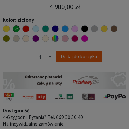
4 900,00 zł
Kolor: zielony
żółty
zielony
czerwony
błękitny
turkusowy
granatowy
niebieski
różowy
czarny
szary
musztard
brąz
oliwkowy
beżowy
ciepły kremowy
fioletowa purpura
ecru beżowy
wybór koloru
brudny róż
burgund
fuksja
Dodaj do koszyka
−
+
Dostępność
4-6 tygodni. Pytania? Tel. 669 30 30 40
Na indywidualne zamówienie