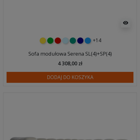
visibility
+14
żółty
zielony
czerwony
błękitny
turkusowy
granatowy
niebieski
Sofa modułowa Serena SL(4)+SP(4)
4 308,00 zł
DODAJ DO KOSZYKA