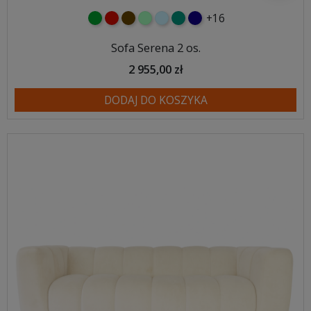
+16
zielony
czerwony
czekoladowy
miętowy
błękitny
turkusowy
granatowy
Sofa Serena 2 os.
2 955,00 zł
DODAJ DO KOSZYKA