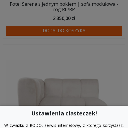
Fotel Serena z jednym bokiem | sofa modułowa -
róg RL/RP
2 350,00 zł
DODAJ DO KOSZYKA
Ustawienia ciasteczek!
W zwiazku z RODO, serwis internetowy, z którego korzystasz,