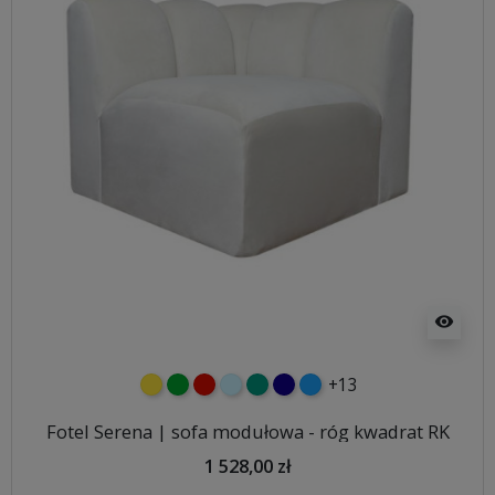
visibility
+13
żółty
zielony
czerwony
błękitny
turkusowy
granatowy
niebieski
Fotel Serena | sofa modułowa - róg kwadrat RK
1 528,00 zł