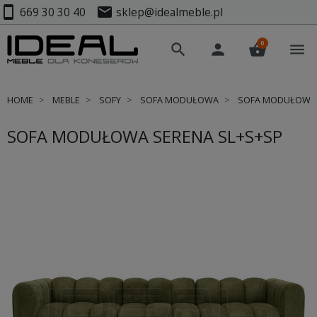
smartphone
mail
669 30 30 40
sklep@idealmeble.pl
0
search
person
shopping_basket
menu
HOME
MEBLE
SOFY
SOFA MODUŁOWA
SOFA MODUŁOWA 
SOFA MODUŁOWA SERENA SL+S+SP