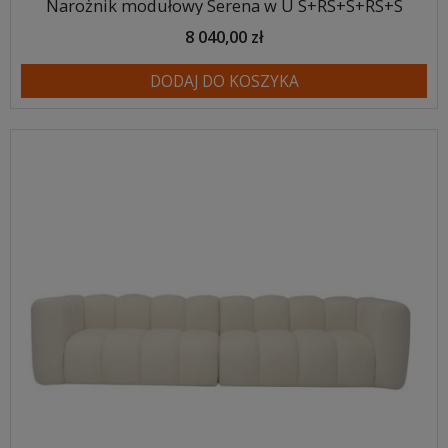
Narożnik modułowy Serena w U S+RS+S+RS+S
8 040,00 zł
DODAJ DO KOSZYKA