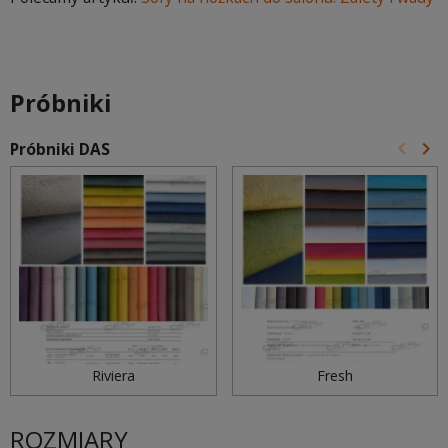
Próbniki
keyboard_arrow_left
keyboard_arrow_right
Próbniki DAS
Poprz
Na
Riviera
Fresh
ROZMIARY