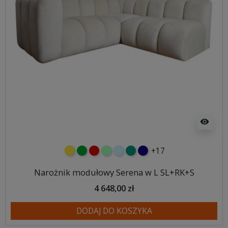
visibility
+17
żółty
zielony
czerwony
miętowy
błękitny
turkusowy
granatowy
Narożnik modułowy Serena w L SL+RK+S
4 648,00 zł
DODAJ DO KOSZYKA