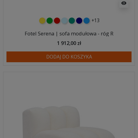
visibility
+13
żółty
zielony
czerwony
błękitny
turkusowy
granatowy
niebieski
Fotel Serena | sofa modułowa - róg R
1 912,00 zł
DODAJ DO KOSZYKA