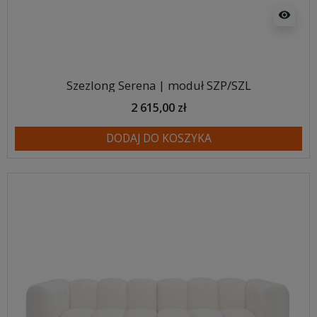
visibility
Szezlong Serena | moduł SZP/SZL
2 615,00 zł
DODAJ DO KOSZYKA