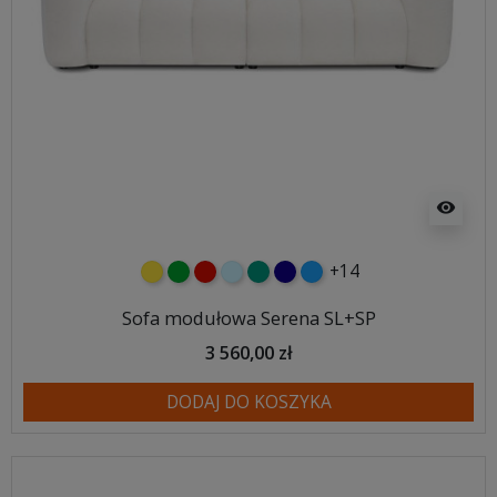
visibility
+14
żółty
zielony
czerwony
błękitny
turkusowy
granatowy
niebieski
Sofa modułowa Serena SL+SP
3 560,00 zł
DODAJ DO KOSZYKA