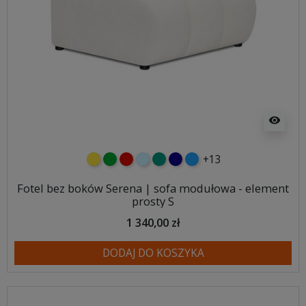
visibility
+13
żółty
zielony
czerwony
błękitny
turkusowy
granatowy
niebieski
Fotel bez boków Serena | sofa modułowa - element
prosty S
1 340,00 zł
DODAJ DO KOSZYKA