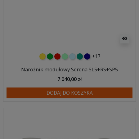
visibility
+17
żółty
zielony
czerwony
miętowy
błękitny
turkusowy
granatowy
Narożnik modułowy Serena SL5+RS+SP5
7 040,00 zł
DODAJ DO KOSZYKA