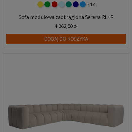
+14
żółty
zielony
czerwony
błękitny
turkusowy
granatowy
niebieski
Sofa modułowa zaokrąglona Serena RL+R
4 262,00 zł
DODAJ DO KOSZYKA