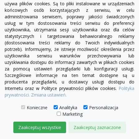
używa plików cookies. Są to pliki instalowane w urządzeniach
końcowych osób korzystających z serwisu, w celu
administrowania serwisem, poprawy jakości świadczonych
usług w tym dostosowania treści serwisu do preferencji
użytkownika, utrzymania sesji użytkownika oraz dla celów
visibility
statystycznych i targetowania behawioralnego reklamy
(dostosowania treści reklamy do Twoich indywidualnych
potrzeb). Informujemy, że istnieje możliwość określenia przez
użytkownika serwisu warunków przechowywania lub
Fotel Serena bez boku | sofa modułowa - element
uzyskiwania dostępu do informacji zawartych w plikach cookies
prosty SL/SP
za pomocą ustawień przeglądarki lub konfiguracji usługi.
Szczegółowe informacje na ten temat dostępne są u
1 780,00 zł
producenta przeglądarki, u dostawcy usługi dostępu do
Internetu oraz w Polityce prywatności plików cookies.
Polityka
DODAJ DO KOSZYKA
prywatności.
Zmiana ustawień.
Konieczne
Analityka
Personalizacja
Marketing
Zaakceptuj wszystkie
Zaakceptuj zaznaczone