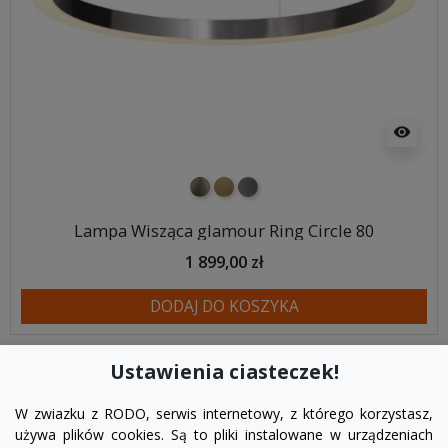
visibility
nikiel szczotkowany
mosiądz szczotkowany
tytan szczotkowany
Lampa Wisząca glamour Ring Circle 80
1 899,00 zł
DODAJ DO KOSZYKA
Ustawienia ciasteczek!
Powrót do góry
W zwiazku z RODO, serwis internetowy, z którego korzystasz,
używa plików cookies. Są to pliki instalowane w urządzeniach