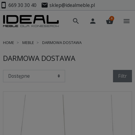
smartphone
mail
669 30 30 40
sklep@idealmeble.pl
0
search
person
shopping_basket
menu
HOME
MEBLE
DARMOWA DOSTAWA
DARMOWA DOSTAWA
Filtr