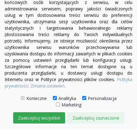
końcowych osób korzystających z serwisu, w celu
administrowania serwisem, poprawy jakości świadczonych
usług w tym dostosowania treści serwisu do preferencji
użytkownika, utrzymania sesji użytkownika oraz dla celów
statystycznych i targetowania behawioralnego reklamy
(dostosowania treści reklamy do Twoich indywidualnych
potrzeb). Informujemy, że istnieje możliwość określenia przez
Facebook
YouTube
Pinterest
Inst
użytkownika serwisu warunków przechowywania lub
uzyskiwania dostępu do informacji zawartych w plikach cookies
za pomocą ustawień przeglądarki lub konfiguracji usługi.
PRODUKTY

Szczegółowe informacje na ten temat dostępne są u
producenta przeglądarki, u dostawcy usługi dostępu do
Internetu oraz w Polityce prywatności plików cookies.
Polityka
INFORMACJE

prywatności.
Zmiana ustawień.
TWOJE KONTO

Konieczne
Analityka
Personalizacja
Marketing
KONTAKT

Zaakceptuj wszystkie
Zaakceptuj zaznaczone
© 2026 IDEAL MEBLE
ZARZĄDZAJ ZGODAMI