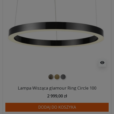
visibility
nikiel szczotkowany
mosiądz szczotkowany
tytan szczotkowany
Lampa Wisząca glamour Ring Circle 100
2 999,00 zł
DODAJ DO KOSZYKA