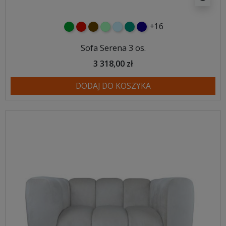
+16
zielony
czerwony
czekoladowy
miętowy
błękitny
turkusowy
granatowy
Sofa Serena 3 os.
3 318,00 zł
DODAJ DO KOSZYKA