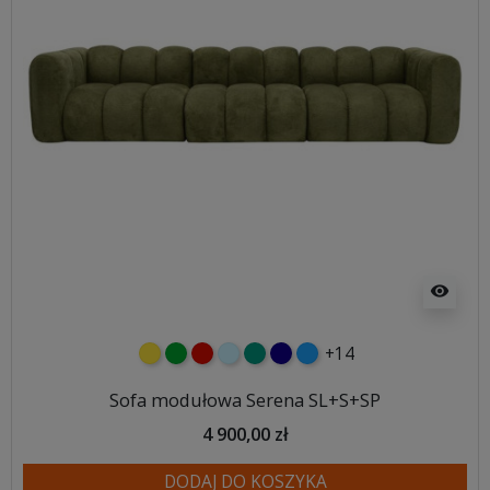
visibility
+14
żółty
zielony
czerwony
błękitny
turkusowy
granatowy
niebieski
Sofa modułowa Serena SL+S+SP
4 900,00 zł
DODAJ DO KOSZYKA