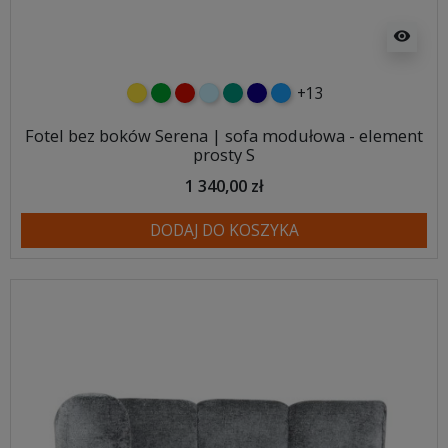
visibility
+13
żółty
zielony
czerwony
błękitny
turkusowy
granatowy
niebieski
Fotel bez boków Serena | sofa modułowa - element
prosty S
1 340,00 zł
DODAJ DO KOSZYKA