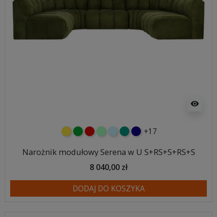
visibility
+17
żółty
zielony
czerwony
miętowy
błękitny
turkusowy
granatowy
Narożnik modułowy Serena w U S+RS+S+RS+S
8 040,00 zł
DODAJ DO KOSZYKA