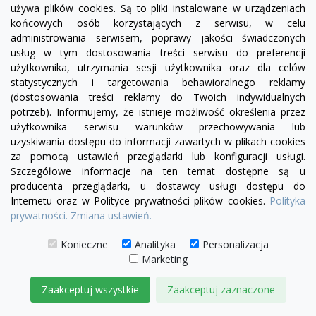
używa plików cookies. Są to pliki instalowane w urządzeniach
końcowych osób korzystających z serwisu, w celu
administrowania serwisem, poprawy jakości świadczonych
Fotel Serena bez boku | sofa modułowa - element
usług w tym dostosowania treści serwisu do preferencji
prosty SL/SP
użytkownika, utrzymania sesji użytkownika oraz dla celów
1 780,00 zł
statystycznych i targetowania behawioralnego reklamy
(dostosowania treści reklamy do Twoich indywidualnych
DODAJ DO KOSZYKA
potrzeb). Informujemy, że istnieje możliwość określenia przez
użytkownika serwisu warunków przechowywania lub
uzyskiwania dostępu do informacji zawartych w plikach cookies
za pomocą ustawień przeglądarki lub konfiguracji usługi.
Szczegółowe informacje na ten temat dostępne są u
producenta przeglądarki, u dostawcy usługi dostępu do
Internetu oraz w Polityce prywatności plików cookies.
Polityka
prywatności.
Zmiana ustawień.
Konieczne
Analityka
Personalizacja
Marketing
Zaakceptuj wszystkie
Zaakceptuj zaznaczone