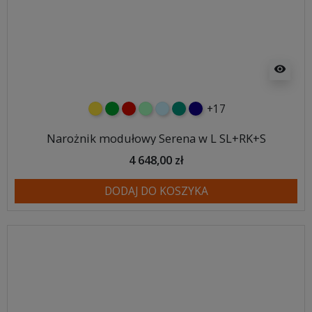
visibility
+17
żółty
zielony
czerwony
miętowy
błękitny
turkusowy
granatowy
Narożnik modułowy Serena w L SL+RK+S
4 648,00 zł
DODAJ DO KOSZYKA