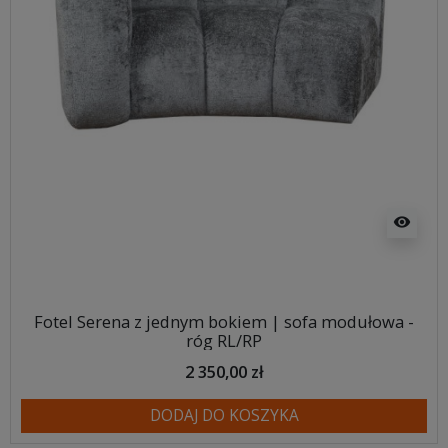
visibility
Fotel Serena z jednym bokiem | sofa modułowa -
róg RL/RP
2 350,00 zł
DODAJ DO KOSZYKA