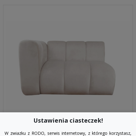
Ustawienia ciasteczek!
visibility
W zwiazku z RODO, serwis internetowy, z którego korzystasz,