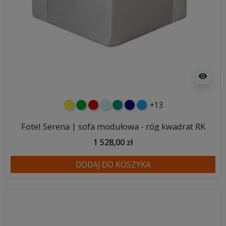
visibility
+13
żółty
zielony
czerwony
błękitny
turkusowy
granatowy
niebieski
Fotel Serena | sofa modułowa - róg kwadrat RK
1 528,00 zł
DODAJ DO KOSZYKA