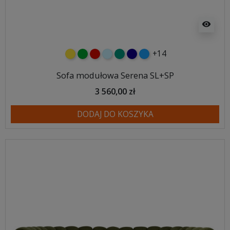
visibility
+14
żółty
zielony
czerwony
błękitny
turkusowy
granatowy
niebieski
Sofa modułowa Serena SL+SP
3 560,00 zł
DODAJ DO KOSZYKA