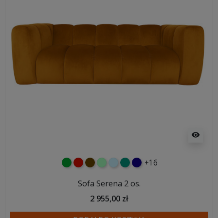
visibility
+16
zielony
czerwony
czekoladowy
miętowy
błękitny
turkusowy
granatowy
Sofa Serena 2 os.
2 955,00 zł