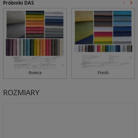
keyboard_arrow_left
keyboard_arrow_right
Próbniki DAS
Poprz
Na
Riviera
Fresh
ROZMIARY