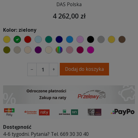
DAS Polska
4 262,00 zł
Kolor: zielony
żółty
zielony
czerwony
błękitny
turkusowy
granatowy
niebieski
różowy
czarny
szary
musztard
brąz
oliwkowy
beżowy
ciepły kremowy
fioletowa purpura
ecru beżowy
wybór koloru
brudny róż
burgund
fuksja
Dodaj do koszyka
−
+
Dostępność
4-6 tygodni. Pytania? Tel. 669 30 30 40