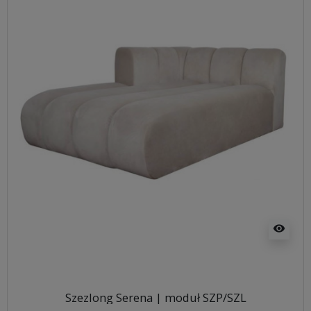
visibility
Szezlong Serena | moduł SZP/SZL