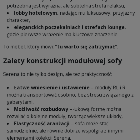
potrzebna jest wyraźna, ale subtelna strefa relaksu,
lobby hotelowym,
nadając mu luksusowy, przyjazny
charakter,
eleganckich poczekalniach i strefach lounge
,
gdzie pierwsze wrażenie ma kluczowe znaczenie.
To mebel, który mówi:
"tu warto się zatrzymać"
.
Zalety konstrukcji modułowej sofy
Serena to nie tylko design, ale też praktyczność:
Łatwe wniesienie i ustawienie
– moduły RL i R
można transportować osobno, bez stresu związanego z
gabarytami,
Możliwość rozbudowy
– łukową formę można
rozwijać o kolejne moduły, tworząc większe układy,
Elastyczność aranżacji
– sofa może stać
samodzielnie, ale równie dobrze współgra z innymi
elementami kolekcji Serena,