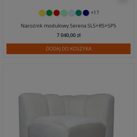
+17
żółty
zielony
czerwony
miętowy
błękitny
turkusowy
granatowy
Narożnik modułowy Serena SL5+RS+SP5
7 040,00 zł
DODAJ DO KOSZYKA