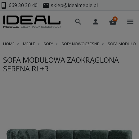
smartphone
mail
669 30 30 40
sklep@idealmeble.pl
0
search
person
shopping_basket
menu
HOME
MEBLE
SOFY
SOFY NOWOCZESNE
SOFA MODUŁOWA
SOFA MODUŁOWA ZAOKRĄGLONA
SERENA RL+R