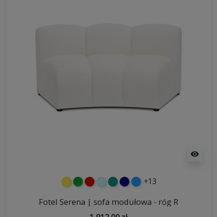
visibility
+13
żółty
zielony
czerwony
błękitny
turkusowy
granatowy
niebieski
Fotel Serena | sofa modułowa - róg R
1 912,00 zł