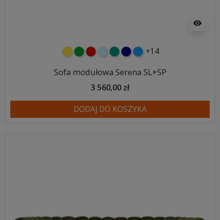
visibility
+14
żółty
zielony
czerwony
błękitny
turkusowy
granatowy
niebieski
Sofa modułowa Serena SL+SP
3 560,00 zł
DODAJ DO KOSZYKA