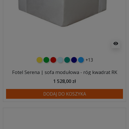
visibility
+13
żółty
zielony
czerwony
błękitny
turkusowy
granatowy
niebieski
Fotel Serena | sofa modułowa - róg kwadrat RK
1 528,00 zł
DODAJ DO KOSZYKA