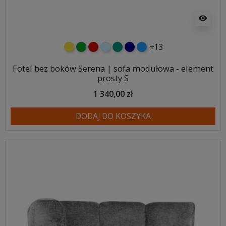
visibility
+13
żółty
zielony
czerwony
błękitny
turkusowy
granatowy
niebieski
Fotel bez boków Serena | sofa modułowa - element
prosty S
1 340,00 zł
DODAJ DO KOSZYKA