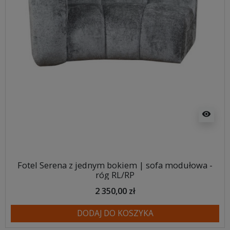
visibility
Fotel Serena z jednym bokiem | sofa modułowa -
róg RL/RP
2 350,00 zł
DODAJ DO KOSZYKA