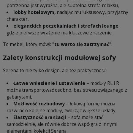
potrzebna jest wyraźna, ale subtelna strefa relaksu,
lobby hotelowym,
nadając mu luksusowy, przyjazny
charakter,
eleganckich poczekalniach i strefach lounge
,
gdzie pierwsze wrażenie ma kluczowe znaczenie.
To mebel, który mówi:
"tu warto się zatrzymać"
.
Zalety konstrukcji modułowej sofy
Serena to nie tylko design, ale też praktyczność:
Łatwe wniesienie i ustawienie
– moduły RL i R
można transportować osobno, bez stresu związanego z
gabarytami,
Możliwość rozbudowy
– łukową formę można
rozwijać o kolejne moduły, tworząc większe układy,
Elastyczność aranżacji
– sofa może stać
samodzielnie, ale równie dobrze współgra z innymi
elementami kolekcji Serena,