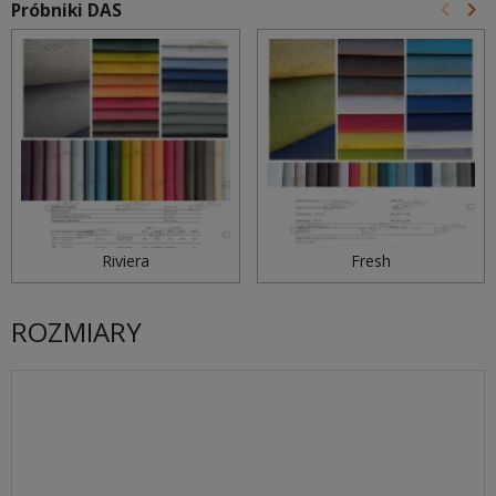
keyboard_arrow_left
keyboard_arrow_right
Próbniki DAS
Poprz
Na
Riviera
Fresh
ROZMIARY