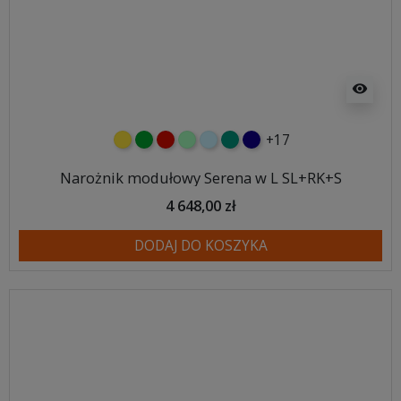
visibility
+17
żółty
zielony
czerwony
miętowy
błękitny
turkusowy
granatowy
Narożnik modułowy Serena w L SL+RK+S
4 648,00 zł
DODAJ DO KOSZYKA