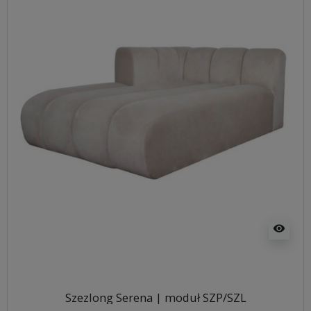
visibility
Szezlong Serena | moduł SZP/SZL