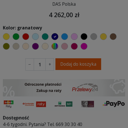
DAS Polska
4 262,00 zł
Kolor: granatowy
żółty
zielony
czerwony
błękitny
turkusowy
granatowy
niebieski
różowy
czarny
szary
musztard
brąz
oliwkowy
beżowy
ciepły kremowy
fioletowa purpura
ecru beżowy
wybór koloru
brudny róż
burgund
fuksja
Dodaj do koszyka
−
+
Dostępność
4-6 tygodni. Pytania? Tel. 669 30 30 40