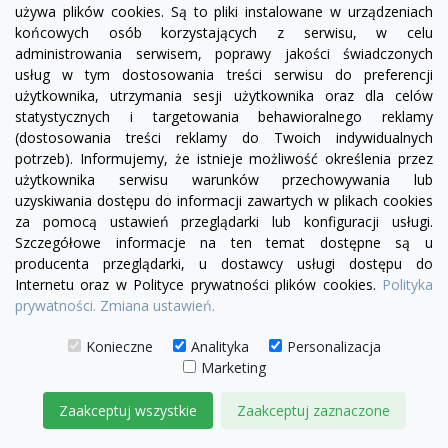
używa plików cookies. Są to pliki instalowane w urządzeniach
końcowych osób korzystających z serwisu, w celu
administrowania serwisem, poprawy jakości świadczonych
Fotel Serena bez boku | sofa modułowa - element
usług w tym dostosowania treści serwisu do preferencji
prosty SL/SP
użytkownika, utrzymania sesji użytkownika oraz dla celów
1 780,00 zł
statystycznych i targetowania behawioralnego reklamy
(dostosowania treści reklamy do Twoich indywidualnych
DODAJ DO KOSZYKA
potrzeb). Informujemy, że istnieje możliwość określenia przez
użytkownika serwisu warunków przechowywania lub
uzyskiwania dostępu do informacji zawartych w plikach cookies
za pomocą ustawień przeglądarki lub konfiguracji usługi.
Szczegółowe informacje na ten temat dostępne są u
producenta przeglądarki, u dostawcy usługi dostępu do
Internetu oraz w Polityce prywatności plików cookies.
Polityka
prywatności.
Zmiana ustawień.
Konieczne
Analityka
Personalizacja
Marketing
Zaakceptuj wszystkie
Zaakceptuj zaznaczone