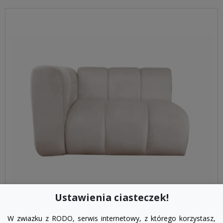
Ustawienia ciasteczek!
visibility
W zwiazku z RODO, serwis internetowy, z którego korzystasz,