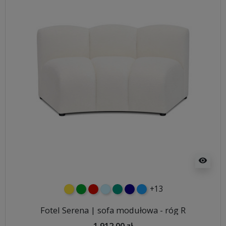
visibility
+13
żółty
zielony
czerwony
błękitny
turkusowy
granatowy
niebieski
Fotel Serena | sofa modułowa - róg R
1 912,00 zł