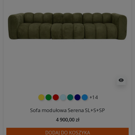
visibility
+14
żółty
zielony
czerwony
błękitny
turkusowy
granatowy
niebieski
Sofa modułowa Serena SL+S+SP
4 900,00 zł
DODAJ DO KOSZYKA