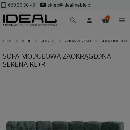
smartphone
mail
669 30 30 40
sklep@idealmeble.pl
0
search
person
shopping_basket
menu
HOME
MEBLE
SOFY
SOFY NOWOCZESNE
SOFA MODUŁOWA
SOFA MODUŁOWA ZAOKRĄGLONA
SERENA RL+R