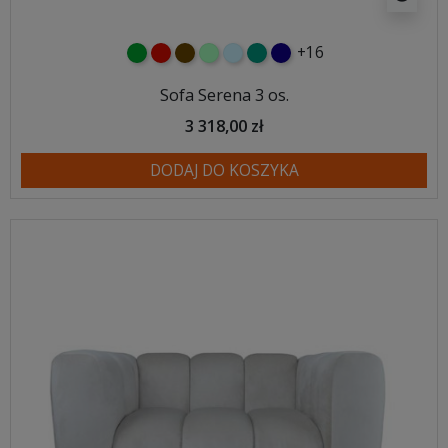
+16
zielony
czerwony
czekoladowy
miętowy
błękitny
turkusowy
granatowy
Sofa Serena 3 os.
3 318,00 zł
DODAJ DO KOSZYKA