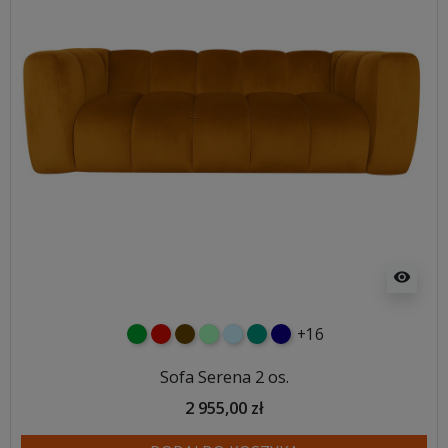
visibility
+16
zielony
czerwony
czekoladowy
miętowy
błękitny
turkusowy
granatowy
Sofa Serena 2 os.
2 955,00 zł