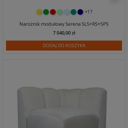
+17
żółty
zielony
czerwony
miętowy
błękitny
turkusowy
granatowy
Narożnik modułowy Serena SL5+RS+SP5
7 040,00 zł
DODAJ DO KOSZYKA