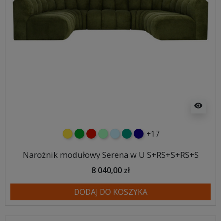
visibility
+17
żółty
zielony
czerwony
miętowy
błękitny
turkusowy
granatowy
Narożnik modułowy Serena w U S+RS+S+RS+S
8 040,00 zł
DODAJ DO KOSZYKA