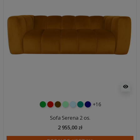
visibility
+16
zielony
czerwony
czekoladowy
miętowy
błękitny
turkusowy
granatowy
Sofa Serena 2 os.
2 955,00 zł