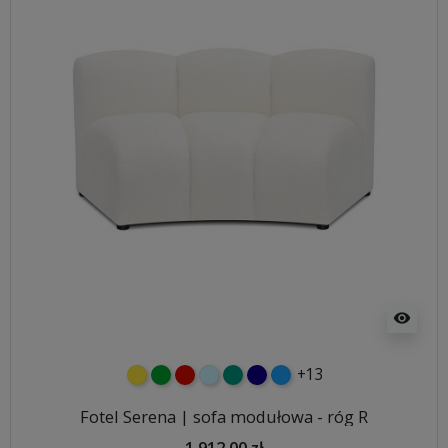
visibility
+13
żółty
zielony
czerwony
błękitny
turkusowy
granatowy
niebieski
Fotel Serena | sofa modułowa - róg R
1 912,00 zł