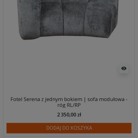
visibility
Fotel Serena z jednym bokiem | sofa modułowa -
róg RL/RP
2 350,00 zł
DODAJ DO KOSZYKA