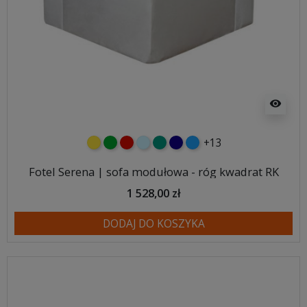
visibility
+13
żółty
zielony
czerwony
błękitny
turkusowy
granatowy
niebieski
Fotel Serena | sofa modułowa - róg kwadrat RK
1 528,00 zł
DODAJ DO KOSZYKA