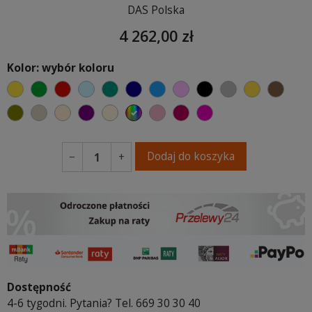
DAS Polska
4 262,00 zł
Kolor: wybór koloru
żółty
zielony
czerwony
błękitny
turkusowy
granatowy
niebieski
różowy
czarny
szary
musztard
brąz
oliwkowy
beżowy
ciepły kremowy
fioletowa purpura
ecru beżowy
wybór koloru
brudny róż
burgund
fuksja
Dodaj do koszyka
−
+
Dostępność
4-6 tygodni. Pytania? Tel. 669 30 30 40