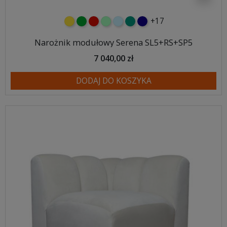
+17
żółty
zielony
czerwony
miętowy
błękitny
turkusowy
granatowy
Narożnik modułowy Serena SL5+RS+SP5
7 040,00 zł
DODAJ DO KOSZYKA