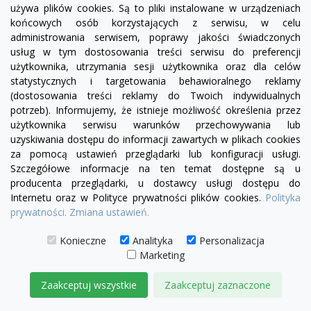
używa plików cookies. Są to pliki instalowane w urządzeniach
końcowych osób korzystających z serwisu, w celu
administrowania serwisem, poprawy jakości świadczonych
Fotel Serena bez boku | sofa modułowa - element
usług w tym dostosowania treści serwisu do preferencji
prosty SL/SP
użytkownika, utrzymania sesji użytkownika oraz dla celów
1 780,00 zł
statystycznych i targetowania behawioralnego reklamy
(dostosowania treści reklamy do Twoich indywidualnych
DODAJ DO KOSZYKA
potrzeb). Informujemy, że istnieje możliwość określenia przez
użytkownika serwisu warunków przechowywania lub
uzyskiwania dostępu do informacji zawartych w plikach cookies
za pomocą ustawień przeglądarki lub konfiguracji usługi.
Szczegółowe informacje na ten temat dostępne są u
producenta przeglądarki, u dostawcy usługi dostępu do
Internetu oraz w Polityce prywatności plików cookies.
Polityka
prywatności.
Zmiana ustawień.
Konieczne
Analityka
Personalizacja
Marketing
Zaakceptuj wszystkie
Zaakceptuj zaznaczone