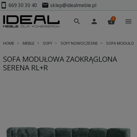
smartphone
mail
669 30 30 40
sklep@idealmeble.pl
0
search
person
shopping_basket
menu
HOME
MEBLE
SOFY
SOFY NOWOCZESNE
SOFA MODUŁOWA
SOFA MODUŁOWA ZAOKRĄGLONA
SERENA RL+R