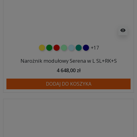
visibility
+17
żółty
zielony
czerwony
miętowy
błękitny
turkusowy
granatowy
Narożnik modułowy Serena w L SL+RK+S
4 648,00 zł
DODAJ DO KOSZYKA