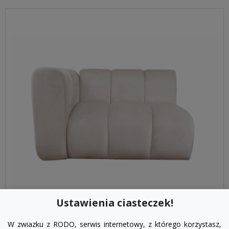
Ustawienia ciasteczek!
visibility
W zwiazku z RODO, serwis internetowy, z którego korzystasz,