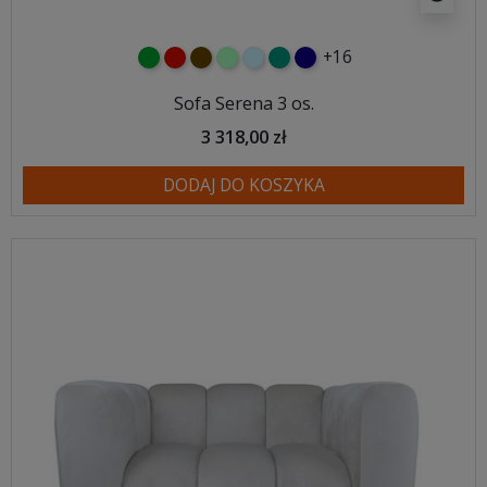
+16
zielony
czerwony
czekoladowy
miętowy
błękitny
turkusowy
granatowy
Sofa Serena 3 os.
3 318,00 zł
DODAJ DO KOSZYKA