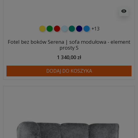
visibility
+13
żółty
zielony
czerwony
błękitny
turkusowy
granatowy
niebieski
Fotel bez boków Serena | sofa modułowa - element
prosty S
1 340,00 zł
DODAJ DO KOSZYKA