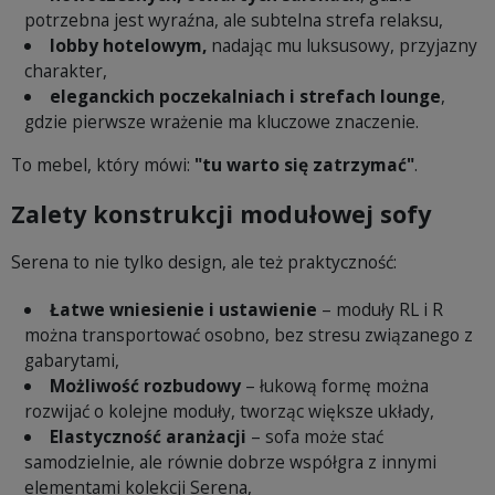
potrzebna jest wyraźna, ale subtelna strefa relaksu,
lobby hotelowym,
nadając mu luksusowy, przyjazny
charakter,
eleganckich poczekalniach i strefach lounge
,
gdzie pierwsze wrażenie ma kluczowe znaczenie.
To mebel, który mówi:
"tu warto się zatrzymać"
.
Zalety konstrukcji modułowej sofy
Serena to nie tylko design, ale też praktyczność:
Łatwe wniesienie i ustawienie
– moduły RL i R
można transportować osobno, bez stresu związanego z
gabarytami,
Możliwość rozbudowy
– łukową formę można
rozwijać o kolejne moduły, tworząc większe układy,
Elastyczność aranżacji
– sofa może stać
samodzielnie, ale równie dobrze współgra z innymi
elementami kolekcji Serena,