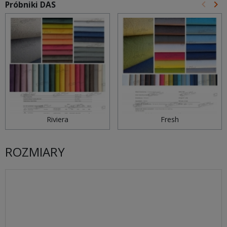
keyboard_arrow_left
keyboard_arrow_right
Próbniki DAS
Poprz
Na
Riviera
Fresh
ROZMIARY