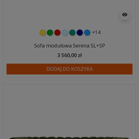
visibility
+14
żółty
zielony
czerwony
błękitny
turkusowy
granatowy
niebieski
Sofa modułowa Serena SL+SP
3 560,00 zł
DODAJ DO KOSZYKA