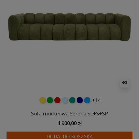
visibility
+14
żółty
zielony
czerwony
błękitny
turkusowy
granatowy
niebieski
Sofa modułowa Serena SL+S+SP
4 900,00 zł
DODAJ DO KOSZYKA