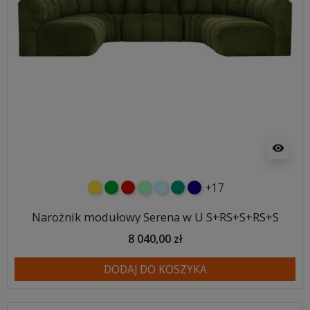
visibility
+17
żółty
zielony
czerwony
miętowy
błękitny
turkusowy
granatowy
Narożnik modułowy Serena w U S+RS+S+RS+S
8 040,00 zł
DODAJ DO KOSZYKA