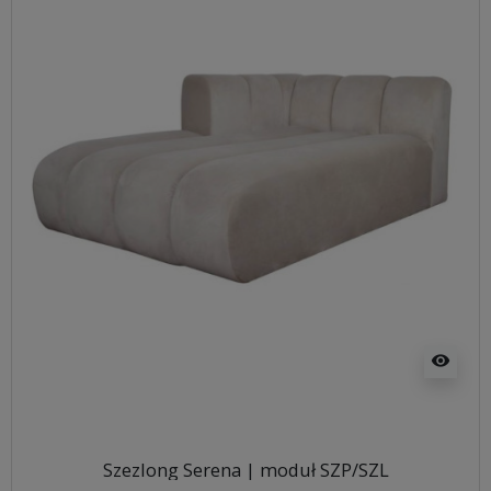
visibility
Szezlong Serena | moduł SZP/SZL