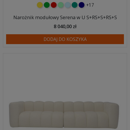
+17
żółty
zielony
czerwony
miętowy
błękitny
turkusowy
granatowy
Narożnik modułowy Serena w U S+RS+S+RS+S
8 040,00 zł
DODAJ DO KOSZYKA