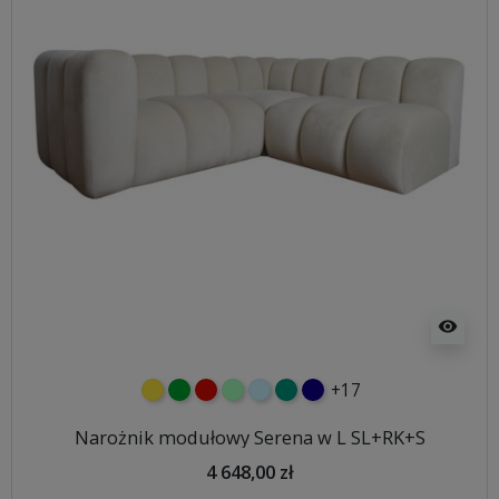
visibility
+17
żółty
zielony
czerwony
miętowy
błękitny
turkusowy
granatowy
Narożnik modułowy Serena w L SL+RK+S
4 648,00 zł