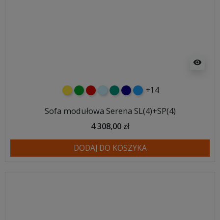
visibility
+14
żółty
zielony
czerwony
błękitny
turkusowy
granatowy
niebieski
Sofa modułowa Serena SL(4)+SP(4)
4 308,00 zł
DODAJ DO KOSZYKA