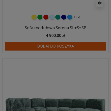
visibility
+14
żółty
zielony
czerwony
błękitny
turkusowy
granatowy
niebieski
Sofa modułowa Serena SL+S+SP
4 900,00 zł
DODAJ DO KOSZYKA