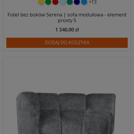
+13
żółty
zielony
czerwony
błękitny
turkusowy
granatowy
niebieski
Fotel bez boków Serena | sofa modułowa - element
prosty S
1 340,00 zł
DODAJ DO KOSZYKA