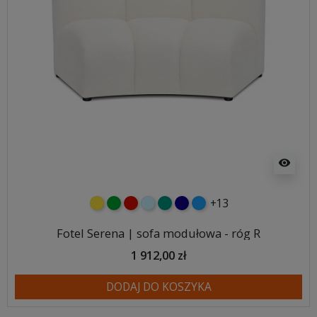
visibility
+13
żółty
zielony
czerwony
błękitny
turkusowy
granatowy
niebieski
Fotel Serena | sofa modułowa - róg R
1 912,00 zł
DODAJ DO KOSZYKA