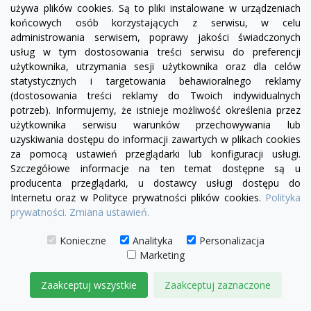
używa plików cookies. Są to pliki instalowane w urządzeniach
końcowych osób korzystających z serwisu, w celu
administrowania serwisem, poprawy jakości świadczonych
usług w tym dostosowania treści serwisu do preferencji
użytkownika, utrzymania sesji użytkownika oraz dla celów
statystycznych i targetowania behawioralnego reklamy
(dostosowania treści reklamy do Twoich indywidualnych
potrzeb). Informujemy, że istnieje możliwość określenia przez
użytkownika serwisu warunków przechowywania lub
uzyskiwania dostępu do informacji zawartych w plikach cookies
za pomocą ustawień przeglądarki lub konfiguracji usługi.
Szczegółowe informacje na ten temat dostępne są u
producenta przeglądarki, u dostawcy usługi dostępu do
Internetu oraz w Polityce prywatności plików cookies.
Polityka
prywatności.
Zmiana ustawień.
visibility
Konieczne
Analityka
Personalizacja
Marketing
Zaakceptuj wszystkie
Zaakceptuj zaznaczone
Fotel Serena bez boku | sofa modułowa - element
prosty SL/SP