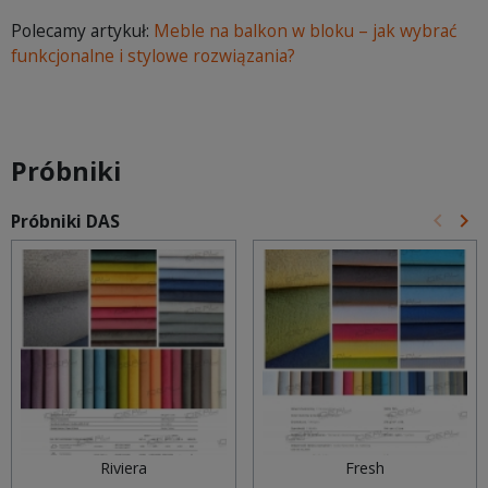
Polecamy artykuł:
Meble na balkon w bloku – jak wybrać
funkcjonalne i stylowe rozwiązania?
Próbniki
keyboard_arrow_left
keyboard_arrow_right
Próbniki DAS
Poprz
Na
Riviera
Fresh