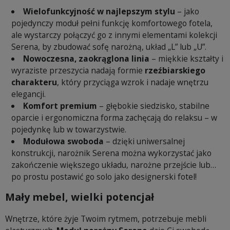
Wielofunkcyjność w najlepszym stylu
– jako
pojedynczy moduł pełni funkcję komfortowego fotela,
ale wystarczy połączyć go z innymi elementami kolekcji
Serena, by zbudować sofę narożną, układ „L” lub „U”.
Nowoczesna, zaokrąglona linia
– miękkie kształty i
wyraziste przeszycia nadają formie
rzeźbiarskiego
charakteru
, który przyciąga wzrok i nadaje wnętrzu
elegancji.
Komfort premium
– głębokie siedzisko, stabilne
oparcie i ergonomiczna forma zachęcają do relaksu – w
pojedynkę lub w towarzystwie.
Modułowa swoboda
– dzięki uniwersalnej
konstrukcji, narożnik Serena można wykorzystać jako
zakończenie większego układu, narożne przejście lub…
po prostu postawić go solo jako designerski fotel!
Mały mebel, wielki potencjał
Wnętrze, które żyje Twoim rytmem, potrzebuje mebli