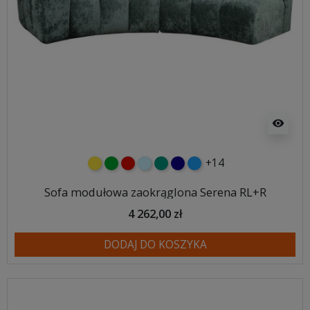
visibility
+14
żółty
zielony
czerwony
błękitny
turkusowy
granatowy
niebieski
Sofa modułowa zaokrąglona Serena RL+R
4 262,00 zł
DODAJ DO KOSZYKA