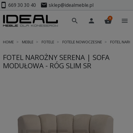
smartphone
mail
669 30 30 40
sklep@idealmeble.pl
0
search
person
shopping_basket
menu
HOME
MEBLE
FOTELE
FOTELE NOWOCZESNE
FOTEL NAROŻ
FOTEL NAROŻNY SERENA | SOFA
MODUŁOWA - RÓG SLIM SR