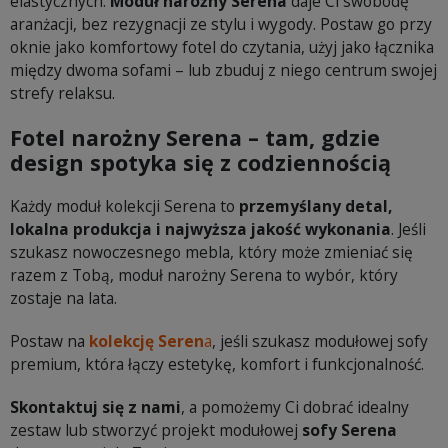
elastycznych.
Moduł narożny Serena
daje Ci swobodę
aranżacji, bez rezygnacji ze stylu i wygody. Postaw go przy
oknie jako komfortowy fotel do czytania, użyj jako łącznika
między dwoma sofami – lub zbuduj z niego centrum swojej
strefy relaksu.
Fotel narożny Serena – tam, gdzie
design spotyka się z codziennością
Każdy moduł kolekcji Serena to
przemyślany detal,
lokalna produkcja i najwyższa jakość wykonania
. Jeśli
szukasz nowoczesnego mebla, który może zmieniać się
razem z Tobą, moduł narożny Serena to wybór, który
zostaje na lata.
Postaw na
kolekcję Seren
a
, jeśli szukasz modułowej sofy
premium, która łączy estetykę, komfort i funkcjonalność.
Skontaktuj się z nami
, a pomożemy Ci dobrać idealny
zestaw lub stworzyć projekt modułowej
sofy Serena