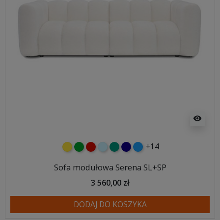
visibility
+14
żółty
zielony
czerwony
błękitny
turkusowy
granatowy
niebieski
Sofa modułowa Serena SL+SP
3 560,00 zł
DODAJ DO KOSZYKA