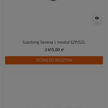
visibility
Szezlong Serena | moduł SZP/SZL
2 615,00 zł
DODAJ DO KOSZYKA