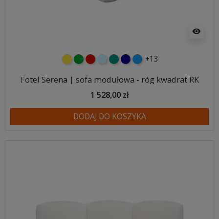
visibility
+13
żółty
zielony
czerwony
błękitny
turkusowy
granatowy
niebieski
Fotel Serena | sofa modułowa - róg kwadrat RK
1 528,00 zł
DODAJ DO KOSZYKA