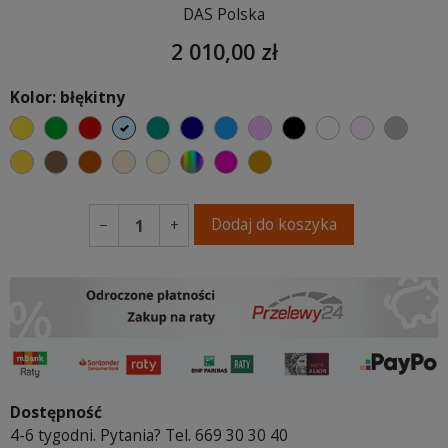
DAS Polska
2 010,00 zł
Kolor: błękitny
żółty
zielony
czerwony
błękitny
turkusowy
granatowy
niebieski
różowy
czarny
biały
jasny róż
szary
musztardowy
brązowy
ceglasty
ciepły kremowy
ecru beżowy
wybór koloru
fuksja
koniakowy
Dodaj do koszyka
−
+
Dostępność
4-6 tygodni. Pytania? Tel. 669 30 30 40