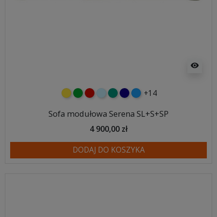
visibility
+14
żółty
zielony
czerwony
błękitny
turkusowy
granatowy
niebieski
Sofa modułowa Serena SL+S+SP
4 900,00 zł
DODAJ DO KOSZYKA