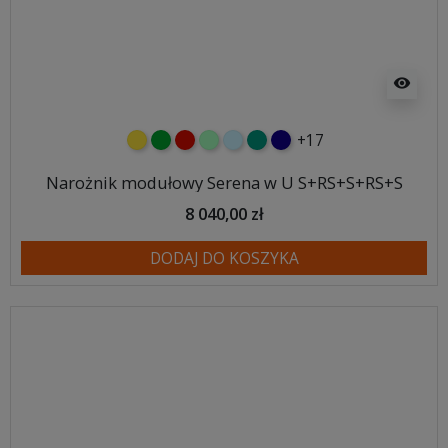
visibility
+17
żółty
zielony
czerwony
miętowy
błękitny
turkusowy
granatowy
Narożnik modułowy Serena w U S+RS+S+RS+S
8 040,00 zł
DODAJ DO KOSZYKA