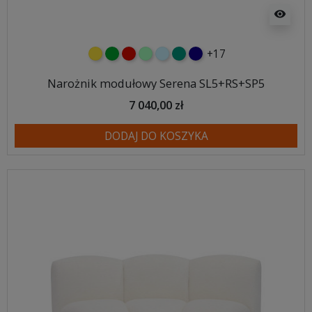
visibility
+17
żółty
zielony
czerwony
miętowy
błękitny
turkusowy
granatowy
Narożnik modułowy Serena SL5+RS+SP5
7 040,00 zł
DODAJ DO KOSZYKA