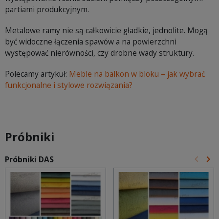
partiami produkcyjnym.
Metalowe ramy nie są całkowicie gładkie, jednolite. Mogą
być widoczne łączenia spawów a na powierzchni
występować nierówności, czy drobne wady struktury.
Polecamy artykuł:
Meble na balkon w bloku – jak wybrać
funkcjonalne i stylowe rozwiązania?
Próbniki
keyboard_arrow_left
keyboard_arrow_right
Próbniki DAS
Poprz
Na