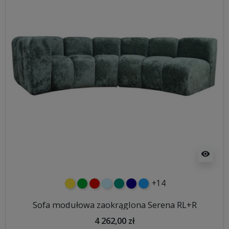
visibility
+14
żółty
zielony
czerwony
błękitny
turkusowy
granatowy
niebieski
Sofa modułowa zaokrąglona Serena RL+R
4 262,00 zł