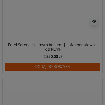
visibility
Fotel Serena z jednym bokiem | sofa modułowa -
róg RL/RP
2 350,00 zł
DODAJ DO KOSZYKA