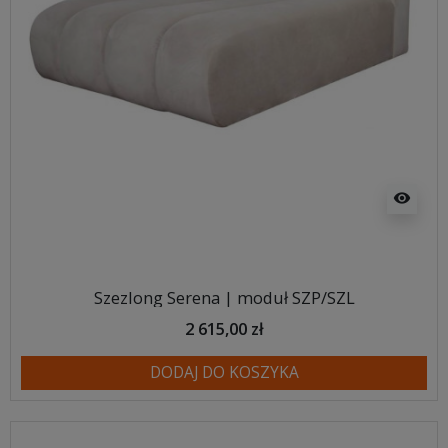
visibility
Szezlong Serena | moduł SZP/SZL
2 615,00 zł
DODAJ DO KOSZYKA