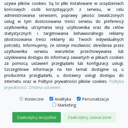
używa plików cookies. Są to pliki instalowane w urządzeniach
visibility
końcowych osób korzystających z serwisu, w celu
administrowania serwisem, poprawy jakości świadczonych
usług w tym dostosowania treści serwisu do preferencji
użytkownika, utrzymania sesji użytkownika oraz dla celów
Sofa modułowa Serena bez boku |element prosty
statystycznych i targetowania behawioralnego reklamy
SL4/SP4
(dostosowania treści reklamy do Twoich indywidualnych
potrzeb). Informujemy, że istnieje możliwość określenia przez
1 974,00 zł
użytkownika serwisu warunków przechowywania lub
uzyskiwania dostępu do informacji zawartych w plikach cookies
DODAJ DO KOSZYKA
za pomocą ustawień przeglądarki lub konfiguracji usługi.
Szczegółowe informacje na ten temat dostępne są u
producenta przeglądarki, u dostawcy usługi dostępu do
Internetu oraz w Polityce prywatności plików cookies.
Polityka
prywatności.
Zmiana ustawień.
Konieczne
Analityka
Personalizacja
Marketing
Zaakceptuj wszystkie
Zaakceptuj zaznaczone