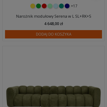
+17
żółty
zielony
czerwony
miętowy
błękitny
turkusowy
granatowy
Narożnik modułowy Serena w L SL+RK+S
4 648,00 zł
DODAJ DO KOSZYKA