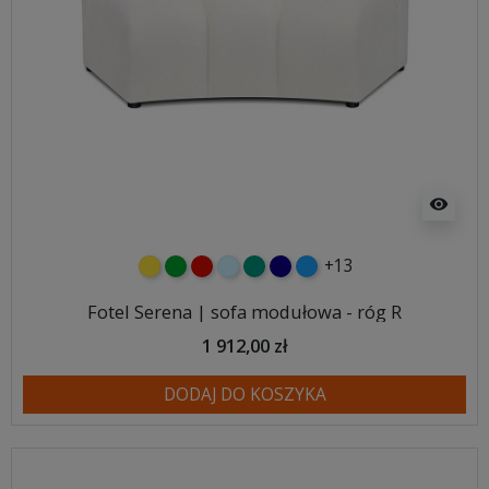
visibility
+13
żółty
zielony
czerwony
błękitny
turkusowy
granatowy
niebieski
Fotel Serena | sofa modułowa - róg R
1 912,00 zł
DODAJ DO KOSZYKA