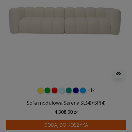
visibility
+14
żółty
zielony
czerwony
błękitny
turkusowy
granatowy
niebieski
Sofa modułowa Serena SL(4)+SP(4)
4 308,00 zł
DODAJ DO KOSZYKA