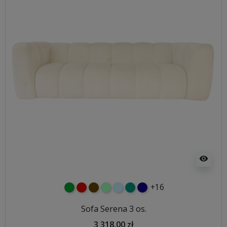
visibility
+16
zielony
czerwony
czekoladowy
miętowy
błękitny
turkusowy
granatowy
Sofa Serena 3 os.
3 318,00 zł