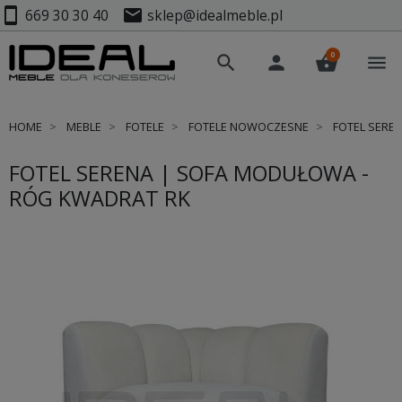
smartphone
mail
669 30 30 40
sklep@idealmeble.pl
0
search
person
shopping_basket
menu
HOME
MEBLE
FOTELE
FOTELE NOWOCZESNE
FOTEL SERE
FOTEL SERENA | SOFA MODUŁOWA -
RÓG KWADRAT RK