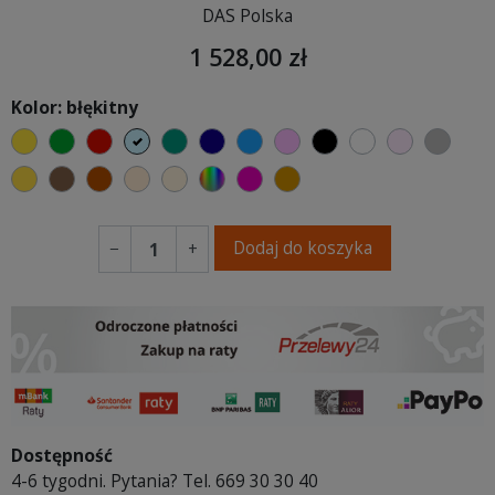
DAS Polska
1 528,00 zł
Kolor: błękitny
żółty
zielony
czerwony
błękitny
turkusowy
granatowy
niebieski
różowy
czarny
biały
jasny róż
szary
musztardowy
brązowy
ceglasty
ciepły kremowy
ecru beżowy
wybór koloru
fuksja
koniakowy
Dodaj do koszyka
−
+
Dostępność
4-6 tygodni. Pytania? Tel. 669 30 30 40