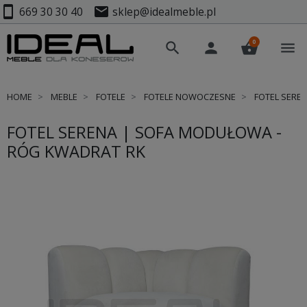
smartphone
mail
669 30 30 40
sklep@idealmeble.pl
0
search
person
shopping_basket
menu
HOME
MEBLE
FOTELE
FOTELE NOWOCZESNE
FOTEL SERE
FOTEL SERENA | SOFA MODUŁOWA -
RÓG KWADRAT RK