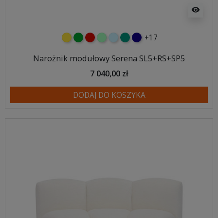
visibility
+17
żółty
zielony
czerwony
miętowy
błękitny
turkusowy
granatowy
Narożnik modułowy Serena SL5+RS+SP5
7 040,00 zł
DODAJ DO KOSZYKA