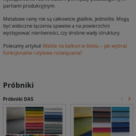
partiami produkcyjnym.
Metalowe ramy nie są całkowicie gładkie, jednolite. Mogą
być widoczne łączenia spawów a na powierzchni
występować nierówności, czy drobne wady struktury.
Polecamy artykuł:
Meble na balkon w bloku – jak wybrać
funkcjonalne i stylowe rozwiązania?
Próbniki
keyboard_arrow_left
keyboard_arrow_right
Próbniki DAS
Poprz
Na