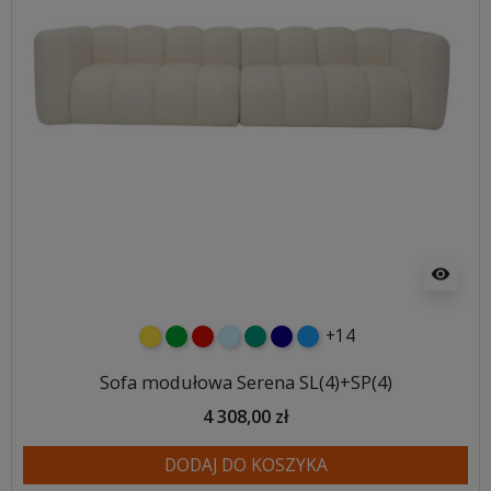
visibility
+14
żółty
zielony
czerwony
błękitny
turkusowy
granatowy
niebieski
Sofa modułowa Serena SL(4)+SP(4)
4 308,00 zł
DODAJ DO KOSZYKA