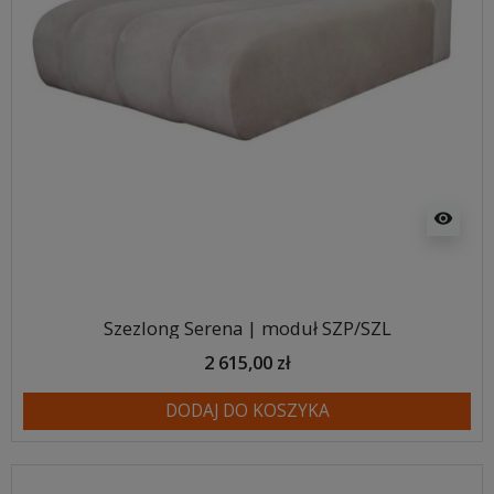
visibility
Szezlong Serena | moduł SZP/SZL
2 615,00 zł
DODAJ DO KOSZYKA