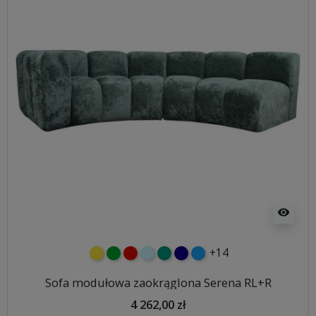
visibility
+14
żółty
zielony
czerwony
błękitny
turkusowy
granatowy
niebieski
Sofa modułowa zaokrąglona Serena RL+R
4 262,00 zł