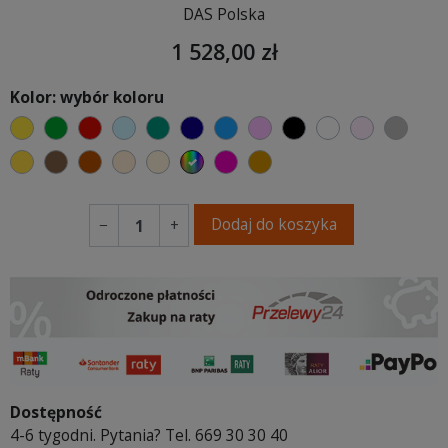
DAS Polska
1 528,00 zł
Kolor: wybór koloru
żółty
zielony
czerwony
błękitny
turkusowy
granatowy
niebieski
różowy
czarny
biały
jasny róż
szary
musztardowy
brązowy
ceglasty
ciepły kremowy
ecru beżowy
wybór koloru
fuksja
koniakowy
Dodaj do koszyka
−
+
Dostępność
4-6 tygodni. Pytania? Tel. 669 30 30 40