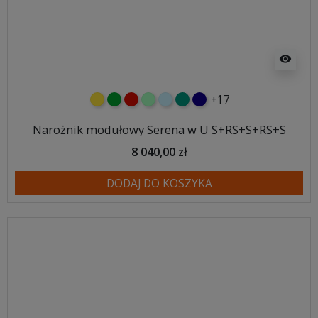
visibility
+17
żółty
zielony
czerwony
miętowy
błękitny
turkusowy
granatowy
Narożnik modułowy Serena w U S+RS+S+RS+S
8 040,00 zł
DODAJ DO KOSZYKA