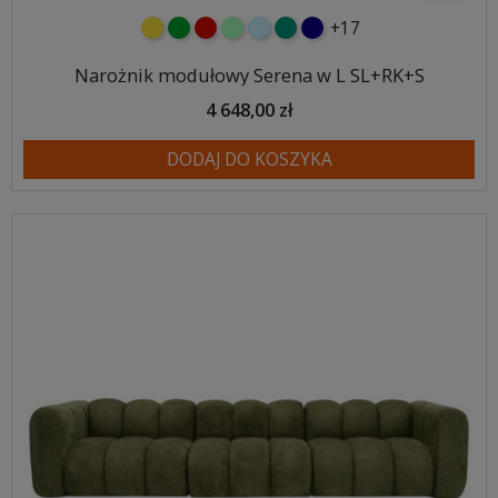
+17
żółty
zielony
czerwony
miętowy
błękitny
turkusowy
granatowy
Narożnik modułowy Serena w L SL+RK+S
4 648,00 zł
DODAJ DO KOSZYKA