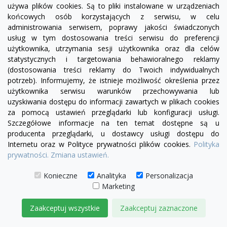
używa plików cookies. Są to pliki instalowane w urządzeniach
visibility
końcowych osób korzystających z serwisu, w celu
administrowania serwisem, poprawy jakości świadczonych
usług w tym dostosowania treści serwisu do preferencji
użytkownika, utrzymania sesji użytkownika oraz dla celów
Sofa modułowa Serena bez boku |element prosty
statystycznych i targetowania behawioralnego reklamy
SL4/SP4
(dostosowania treści reklamy do Twoich indywidualnych
potrzeb). Informujemy, że istnieje możliwość określenia przez
1 974,00 zł
użytkownika serwisu warunków przechowywania lub
uzyskiwania dostępu do informacji zawartych w plikach cookies
DODAJ DO KOSZYKA
za pomocą ustawień przeglądarki lub konfiguracji usługi.
Szczegółowe informacje na ten temat dostępne są u
producenta przeglądarki, u dostawcy usługi dostępu do
Internetu oraz w Polityce prywatności plików cookies.
Polityka
prywatności.
Zmiana ustawień.
Konieczne
Analityka
Personalizacja
Marketing
Zaakceptuj wszystkie
Zaakceptuj zaznaczone