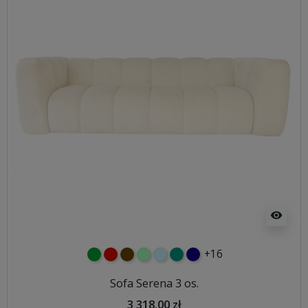
visibility
+16
zielony
czerwony
czekoladowy
miętowy
błękitny
turkusowy
granatowy
Sofa Serena 3 os.
3 318,00 zł