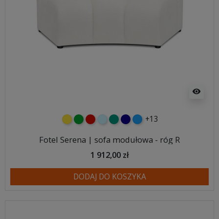
visibility
+13
żółty
zielony
czerwony
błękitny
turkusowy
granatowy
niebieski
Fotel Serena | sofa modułowa - róg R
1 912,00 zł
DODAJ DO KOSZYKA