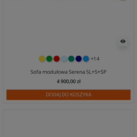
visibility
+14
żółty
zielony
czerwony
błękitny
turkusowy
granatowy
niebieski
Sofa modułowa Serena SL+S+SP
4 900,00 zł
DODAJ DO KOSZYKA