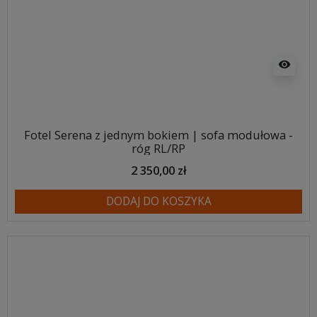
visibility
Fotel Serena z jednym bokiem | sofa modułowa -
róg RL/RP
2 350,00 zł
DODAJ DO KOSZYKA