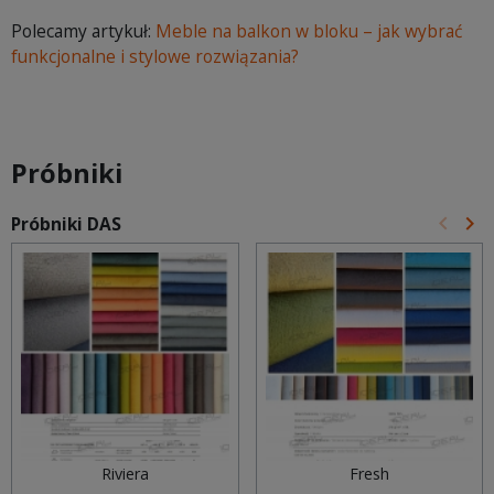
Polecamy artykuł:
Meble na balkon w bloku – jak wybrać
funkcjonalne i stylowe rozwiązania?
Próbniki
keyboard_arrow_left
keyboard_arrow_right
Próbniki DAS
Poprz
Na
Riviera
Fresh