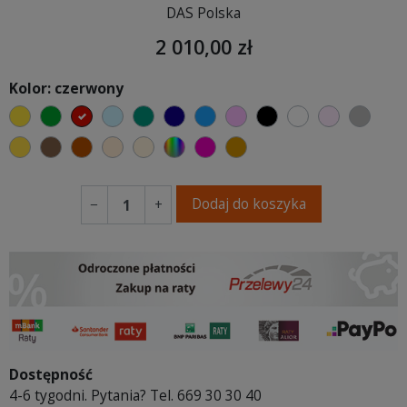
DAS Polska
2 010,00 zł
Kolor: czerwony
żółty
zielony
czerwony
błękitny
turkusowy
granatowy
niebieski
różowy
czarny
biały
jasny róż
szary
musztardowy
brązowy
ceglasty
ciepły kremowy
ecru beżowy
wybór koloru
fuksja
koniakowy
Dodaj do koszyka
−
+
Dostępność
4-6 tygodni. Pytania? Tel. 669 30 30 40