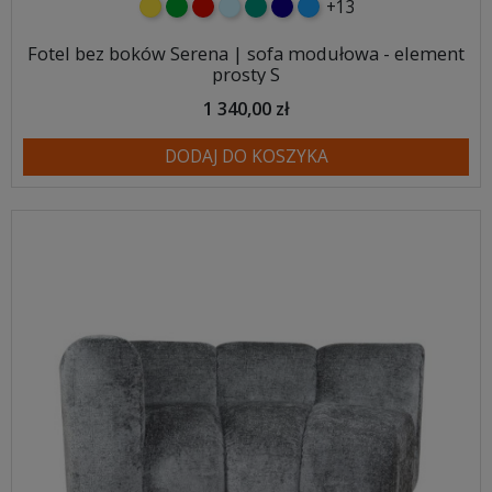
+13
żółty
zielony
czerwony
błękitny
turkusowy
granatowy
niebieski
Fotel bez boków Serena | sofa modułowa - element
prosty S
1 340,00 zł
DODAJ DO KOSZYKA