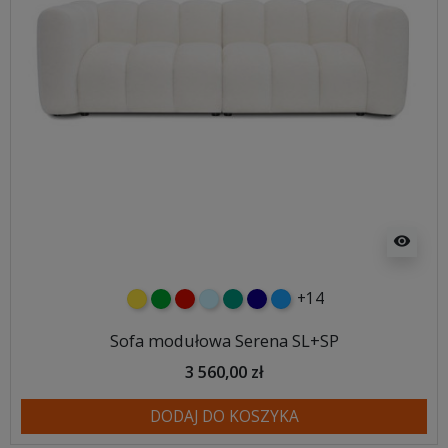
visibility
+14
żółty
zielony
czerwony
błękitny
turkusowy
granatowy
niebieski
Sofa modułowa Serena SL+SP
3 560,00 zł
DODAJ DO KOSZYKA