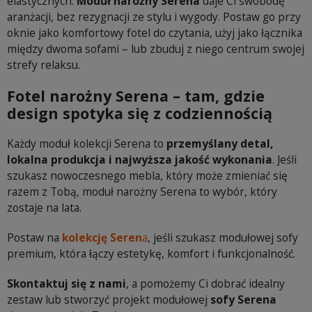
elastycznych.
Moduł narożny Serena
daje Ci swobodę
aranżacji, bez rezygnacji ze stylu i wygody. Postaw go przy
oknie jako komfortowy fotel do czytania, użyj jako łącznika
między dwoma sofami – lub zbuduj z niego centrum swojej
strefy relaksu.
Fotel narożny Serena – tam, gdzie
design spotyka się z codziennością
Każdy moduł kolekcji Serena to
przemyślany detal,
lokalna produkcja i najwyższa jakość wykonania
. Jeśli
szukasz nowoczesnego mebla, który może zmieniać się
razem z Tobą, moduł narożny Serena to wybór, który
zostaje na lata.
Postaw na
kolekcję Seren
a
, jeśli szukasz modułowej sofy
premium, która łączy estetykę, komfort i funkcjonalność.
Skontaktuj się z nami
, a pomożemy Ci dobrać idealny
zestaw lub stworzyć projekt modułowej
sofy Serena