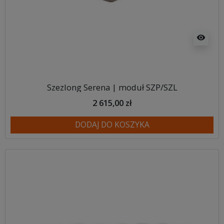
visibility
Szezlong Serena | moduł SZP/SZL
2 615,00 zł
DODAJ DO KOSZYKA