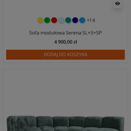
visibility
+14
żółty
zielony
czerwony
błękitny
turkusowy
granatowy
niebieski
Sofa modułowa Serena SL+S+SP
4 900,00 zł
DODAJ DO KOSZYKA