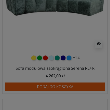
visibility
+14
żółty
zielony
czerwony
błękitny
turkusowy
granatowy
niebieski
Sofa modułowa zaokrąglona Serena RL+R
4 262,00 zł
DODAJ DO KOSZYKA