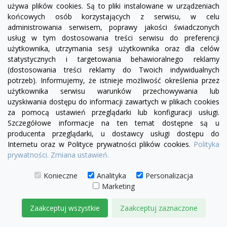
używa plików cookies. Są to pliki instalowane w urządzeniach
końcowych osób korzystających z serwisu, w celu
administrowania serwisem, poprawy jakości świadczonych
usług w tym dostosowania treści serwisu do preferencji
użytkownika, utrzymania sesji użytkownika oraz dla celów
statystycznych i targetowania behawioralnego reklamy
(dostosowania treści reklamy do Twoich indywidualnych
potrzeb). Informujemy, że istnieje możliwość określenia przez
użytkownika serwisu warunków przechowywania lub
uzyskiwania dostępu do informacji zawartych w plikach cookies
za pomocą ustawień przeglądarki lub konfiguracji usługi.
Szczegółowe informacje na ten temat dostępne są u
producenta przeglądarki, u dostawcy usługi dostępu do
Internetu oraz w Polityce prywatności plików cookies.
Polityka
prywatności.
Zmiana ustawień.
visibility
Konieczne
Analityka
Personalizacja
Marketing
Zaakceptuj wszystkie
Zaakceptuj zaznaczone
Fotel Serena bez boku | sofa modułowa - element
prosty SL/SP