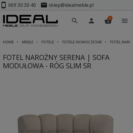
smartphone
mail
669 30 30 40
sklep@idealmeble.pl
0
search
person
shopping_basket
menu
HOME
MEBLE
FOTELE
FOTELE NOWOCZESNE
FOTEL NAROŻ
FOTEL NAROŻNY SERENA | SOFA
MODUŁOWA - RÓG SLIM SR