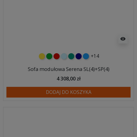
visibility
+14
żółty
zielony
czerwony
błękitny
turkusowy
granatowy
niebieski
Sofa modułowa Serena SL(4)+SP(4)
4 308,00 zł
DODAJ DO KOSZYKA