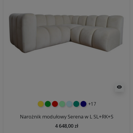
visibility
+17
żółty
zielony
czerwony
miętowy
błękitny
turkusowy
granatowy
Narożnik modułowy Serena w L SL+RK+S
4 648,00 zł