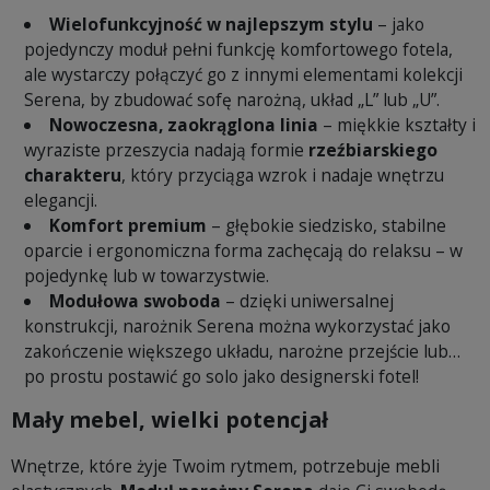
Wielofunkcyjność w najlepszym stylu
– jako
pojedynczy moduł pełni funkcję komfortowego fotela,
ale wystarczy połączyć go z innymi elementami kolekcji
Serena, by zbudować sofę narożną, układ „L” lub „U”.
Nowoczesna, zaokrąglona linia
– miękkie kształty i
wyraziste przeszycia nadają formie
rzeźbiarskiego
charakteru
, który przyciąga wzrok i nadaje wnętrzu
elegancji.
Komfort premium
– głębokie siedzisko, stabilne
oparcie i ergonomiczna forma zachęcają do relaksu – w
pojedynkę lub w towarzystwie.
Modułowa swoboda
– dzięki uniwersalnej
konstrukcji, narożnik Serena można wykorzystać jako
zakończenie większego układu, narożne przejście lub…
po prostu postawić go solo jako designerski fotel!
Mały mebel, wielki potencjał
Wnętrze, które żyje Twoim rytmem, potrzebuje mebli