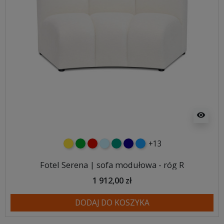
visibility
+13
żółty
zielony
czerwony
błękitny
turkusowy
granatowy
niebieski
Fotel Serena | sofa modułowa - róg R
1 912,00 zł
DODAJ DO KOSZYKA