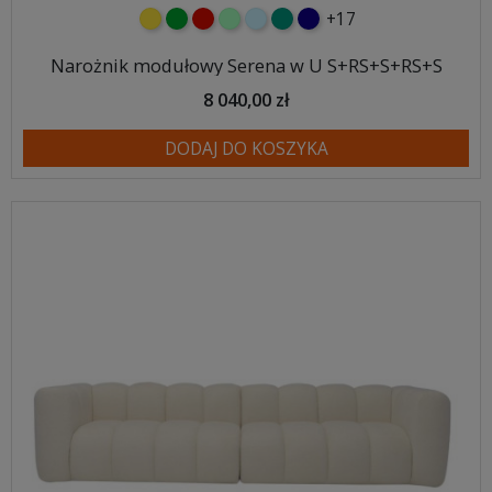
+17
żółty
zielony
czerwony
miętowy
błękitny
turkusowy
granatowy
Narożnik modułowy Serena w U S+RS+S+RS+S
8 040,00 zł
DODAJ DO KOSZYKA