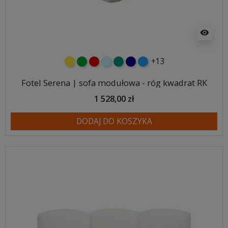
visibility
+13
żółty
zielony
czerwony
błękitny
turkusowy
granatowy
niebieski
Fotel Serena | sofa modułowa - róg kwadrat RK
1 528,00 zł
DODAJ DO KOSZYKA