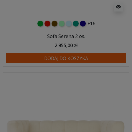
visibility
+16
zielony
czerwony
czekoladowy
miętowy
błękitny
turkusowy
granatowy
Sofa Serena 2 os.
2 955,00 zł
DODAJ DO KOSZYKA