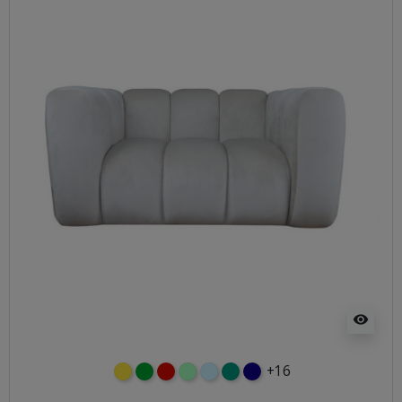
visibility
+16
żółty
zielony
czerwony
miętowy
błękitny
turkusowy
granatowy