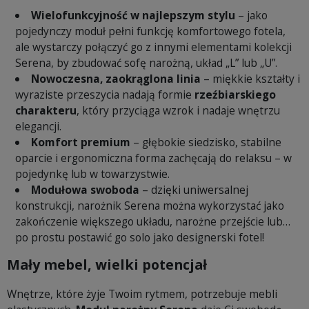
Wielofunkcyjność w najlepszym stylu
– jako
pojedynczy moduł pełni funkcję komfortowego fotela,
ale wystarczy połączyć go z innymi elementami kolekcji
Serena, by zbudować sofę narożną, układ „L” lub „U”.
Nowoczesna, zaokrąglona linia
– miękkie kształty i
wyraziste przeszycia nadają formie
rzeźbiarskiego
charakteru
, który przyciąga wzrok i nadaje wnętrzu
elegancji.
Komfort premium
– głębokie siedzisko, stabilne
oparcie i ergonomiczna forma zachęcają do relaksu – w
pojedynkę lub w towarzystwie.
Modułowa swoboda
– dzięki uniwersalnej
konstrukcji, narożnik Serena można wykorzystać jako
zakończenie większego układu, narożne przejście lub…
po prostu postawić go solo jako designerski fotel!
Mały mebel, wielki potencjał
Wnętrze, które żyje Twoim rytmem, potrzebuje mebli