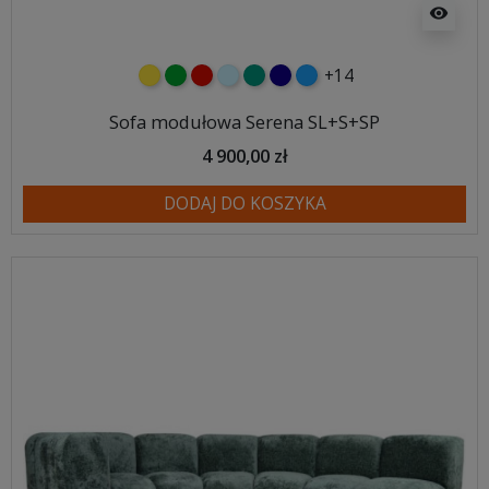
visibility
+14
żółty
zielony
czerwony
błękitny
turkusowy
granatowy
niebieski
Sofa modułowa Serena SL+S+SP
4 900,00 zł
DODAJ DO KOSZYKA