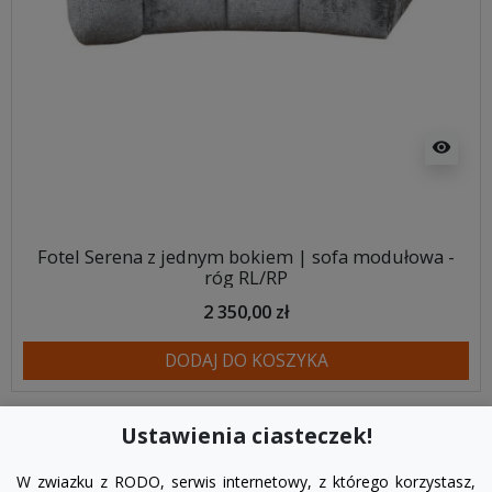
visibility
Fotel Serena z jednym bokiem | sofa modułowa -
róg RL/RP
2 350,00 zł
DODAJ DO KOSZYKA
Ustawienia ciasteczek!
W zwiazku z RODO, serwis internetowy, z którego korzystasz,