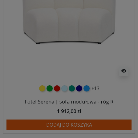
visibility
+13
żółty
zielony
czerwony
błękitny
turkusowy
granatowy
niebieski
Fotel Serena | sofa modułowa - róg R
1 912,00 zł
DODAJ DO KOSZYKA