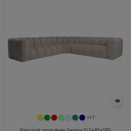
visibility
+17
żółty
zielony
czerwony
miętowy
błękitny
turkusowy
granatowy
Narożnik modułowy Serena SL5+RS+SP5