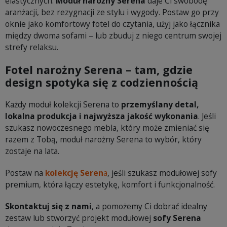
elastycznych.
Moduł narożny Serena
daje Ci swobodę
aranżacji, bez rezygnacji ze stylu i wygody. Postaw go przy
oknie jako komfortowy fotel do czytania, użyj jako łącznika
między dwoma sofami – lub zbuduj z niego centrum swojej
strefy relaksu.
Fotel narożny Serena – tam, gdzie
design spotyka się z codziennością
Każdy moduł kolekcji Serena to
przemyślany detal,
lokalna produkcja i najwyższa jakość wykonania
. Jeśli
szukasz nowoczesnego mebla, który może zmieniać się
razem z Tobą, moduł narożny Serena to wybór, który
zostaje na lata.
Postaw na
kolekcję Seren
a
, jeśli szukasz modułowej sofy
premium, która łączy estetykę, komfort i funkcjonalność.
Skontaktuj się z nami
, a pomożemy Ci dobrać idealny
zestaw lub stworzyć projekt modułowej
sofy Serena