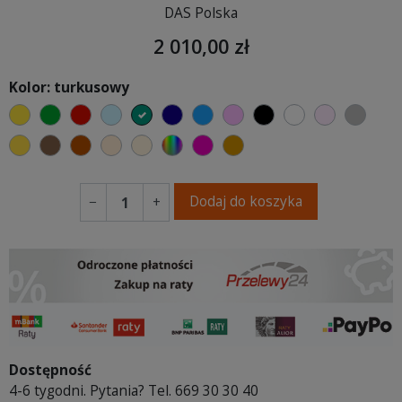
DAS Polska
2 010,00 zł
Kolor: turkusowy
żółty
zielony
czerwony
błękitny
turkusowy
granatowy
niebieski
różowy
czarny
biały
jasny róż
szary
musztardowy
brązowy
ceglasty
ciepły kremowy
ecru beżowy
wybór koloru
fuksja
koniakowy
Dodaj do koszyka
−
+
Dostępność
4-6 tygodni. Pytania? Tel. 669 30 30 40