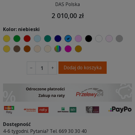
DAS Polska
2 010,00 zł
Kolor: niebieski
żółty
zielony
czerwony
błękitny
turkusowy
granatowy
niebieski
różowy
czarny
biały
jasny róż
szary
musztardowy
brązowy
ceglasty
ciepły kremowy
ecru beżowy
wybór koloru
fuksja
koniakowy
Dodaj do koszyka
−
+
Dostępność
4-6 tygodni. Pytania? Tel. 669 30 30 40