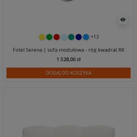
visibility
+13
żółty
zielony
czerwony
błękitny
turkusowy
granatowy
niebieski
Fotel Serena | sofa modułowa - róg kwadrat RK
1 528,00 zł
DODAJ DO KOSZYKA