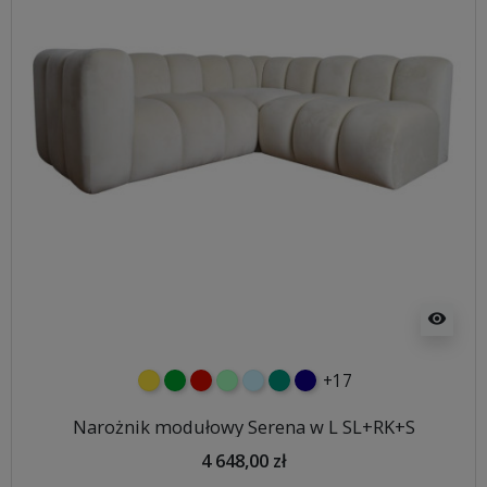
visibility
+17
żółty
zielony
czerwony
miętowy
błękitny
turkusowy
granatowy
Narożnik modułowy Serena w L SL+RK+S
4 648,00 zł