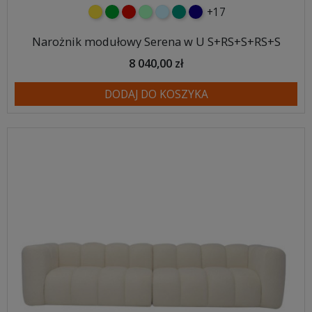
+17
żółty
zielony
czerwony
miętowy
błękitny
turkusowy
granatowy
Narożnik modułowy Serena w U S+RS+S+RS+S
8 040,00 zł
DODAJ DO KOSZYKA