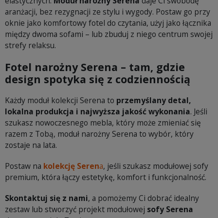
elastycznych.
Moduł narożny Serena
daje Ci swobodę
aranżacji, bez rezygnacji ze stylu i wygody. Postaw go przy
oknie jako komfortowy fotel do czytania, użyj jako łącznika
między dwoma sofami – lub zbuduj z niego centrum swojej
strefy relaksu.
Fotel narożny Serena – tam, gdzie
design spotyka się z codziennością
Każdy moduł kolekcji Serena to
przemyślany detal,
lokalna produkcja i najwyższa jakość wykonania
. Jeśli
szukasz nowoczesnego mebla, który może zmieniać się
razem z Tobą, moduł narożny Serena to wybór, który
zostaje na lata.
Postaw na
kolekcję Seren
a
, jeśli szukasz modułowej sofy
premium, która łączy estetykę, komfort i funkcjonalność.
Skontaktuj się z nami
, a pomożemy Ci dobrać idealny
zestaw lub stworzyć projekt modułowej
sofy Serena