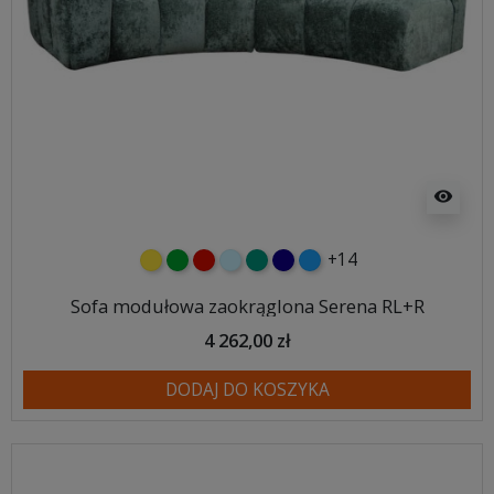
visibility
+14
żółty
zielony
czerwony
błękitny
turkusowy
granatowy
niebieski
Sofa modułowa zaokrąglona Serena RL+R
4 262,00 zł
DODAJ DO KOSZYKA