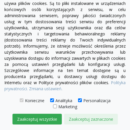
używa plików cookies. Są to pliki instalowane w urządzeniach
końcowych osób korzystających z serwisu, w celu
administrowania serwisem, poprawy jakości świadczonych
usług w tym dostosowania treści serwisu do preferencji
użytkownika, utrzymania sesji użytkownika oraz dla celów
statystycznych i targetowania behawioralnego reklamy
(dostosowania treści reklamy do Twoich indywidualnych
potrzeb). Informujemy, że istnieje możliwość określenia przez
użytkownika serwisu warunków przechowywania lub
uzyskiwania dostępu do informacji zawartych w plikach cookies
za pomocą ustawień przeglądarki lub konfiguracji usługi.
Szczegółowe informacje na ten temat dostępne są u
producenta przeglądarki, u dostawcy usługi dostępu do
Internetu oraz w Polityce prywatności plików cookies.
Polityka
prywatności.
Zmiana ustawień.
visibility
Konieczne
Analityka
Personalizacja
Marketing
Zaakceptuj wszystkie
Zaakceptuj zaznaczone
Fotel Serena bez boku | sofa modułowa - element
prosty SL/SP