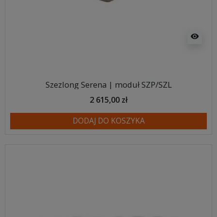
visibility
Szezlong Serena | moduł SZP/SZL
2 615,00 zł
DODAJ DO KOSZYKA