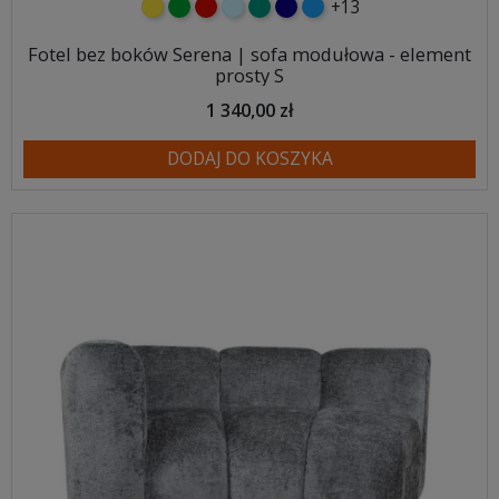
+13
żółty
zielony
czerwony
błękitny
turkusowy
granatowy
niebieski
Fotel bez boków Serena | sofa modułowa - element
prosty S
1 340,00 zł
DODAJ DO KOSZYKA