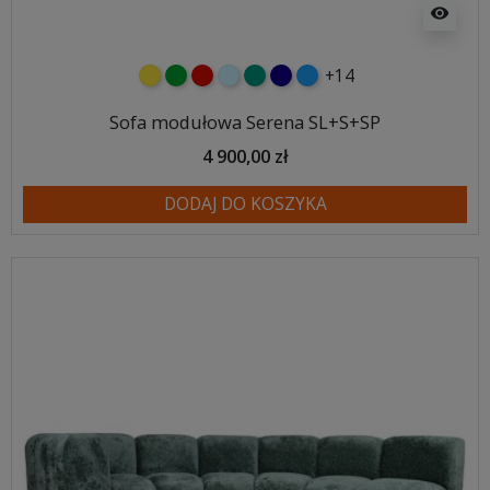
visibility
+14
żółty
zielony
czerwony
błękitny
turkusowy
granatowy
niebieski
Sofa modułowa Serena SL+S+SP
4 900,00 zł
DODAJ DO KOSZYKA