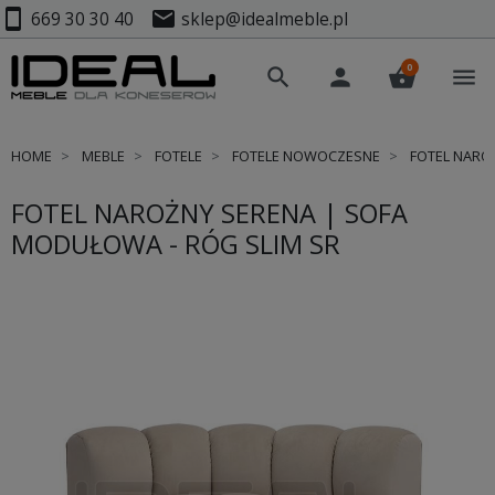
smartphone
mail
669 30 30 40
sklep@idealmeble.pl
0
search
person
shopping_basket
menu
HOME
MEBLE
FOTELE
FOTELE NOWOCZESNE
FOTEL NAROŻ
FOTEL NAROŻNY SERENA | SOFA
MODUŁOWA - RÓG SLIM SR