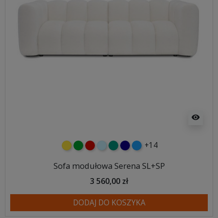
visibility
+14
żółty
zielony
czerwony
błękitny
turkusowy
granatowy
niebieski
Sofa modułowa Serena SL+SP
3 560,00 zł
DODAJ DO KOSZYKA