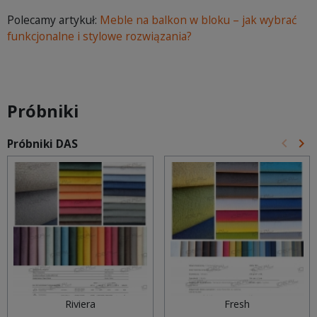
Polecamy artykuł:
Meble na balkon w bloku – jak wybrać
funkcjonalne i stylowe rozwiązania?
Próbniki
keyboard_arrow_left
keyboard_arrow_right
Próbniki DAS
Poprz
Na
Riviera
Fresh