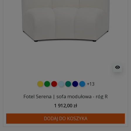
visibility
+13
żółty
zielony
czerwony
błękitny
turkusowy
granatowy
niebieski
Fotel Serena | sofa modułowa - róg R
1 912,00 zł
DODAJ DO KOSZYKA