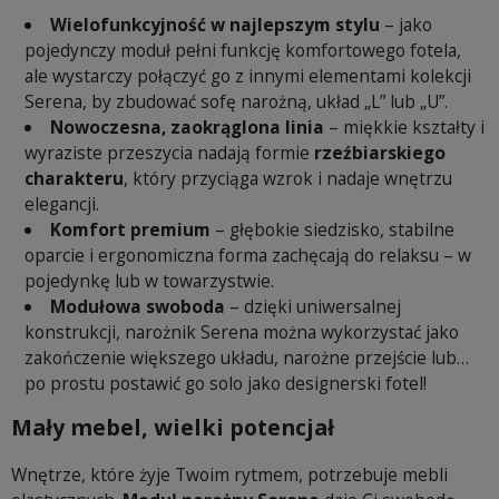
Wielofunkcyjność w najlepszym stylu
– jako
pojedynczy moduł pełni funkcję komfortowego fotela,
ale wystarczy połączyć go z innymi elementami kolekcji
Serena, by zbudować sofę narożną, układ „L” lub „U”.
Nowoczesna, zaokrąglona linia
– miękkie kształty i
wyraziste przeszycia nadają formie
rzeźbiarskiego
charakteru
, który przyciąga wzrok i nadaje wnętrzu
elegancji.
Komfort premium
– głębokie siedzisko, stabilne
oparcie i ergonomiczna forma zachęcają do relaksu – w
pojedynkę lub w towarzystwie.
Modułowa swoboda
– dzięki uniwersalnej
konstrukcji, narożnik Serena można wykorzystać jako
zakończenie większego układu, narożne przejście lub…
po prostu postawić go solo jako designerski fotel!
Mały mebel, wielki potencjał
Wnętrze, które żyje Twoim rytmem, potrzebuje mebli