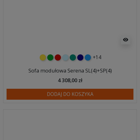
visibility
+14
żółty
zielony
czerwony
błękitny
turkusowy
granatowy
niebieski
Sofa modułowa Serena SL(4)+SP(4)
4 308,00 zł
DODAJ DO KOSZYKA