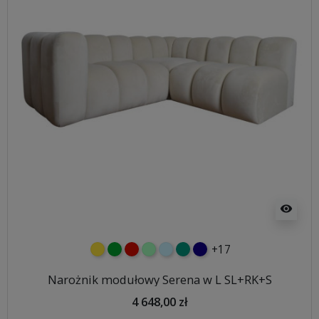
visibility
+17
żółty
zielony
czerwony
miętowy
błękitny
turkusowy
granatowy
Narożnik modułowy Serena w L SL+RK+S
4 648,00 zł