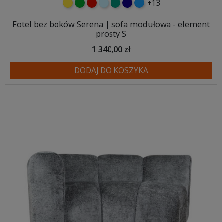
+13
żółty
zielony
czerwony
błękitny
turkusowy
granatowy
niebieski
Fotel bez boków Serena | sofa modułowa - element
prosty S
1 340,00 zł
DODAJ DO KOSZYKA