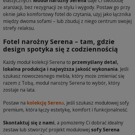
elastycznych.
Moduł narożny Serena
daje Ci swobodę
aranżacji, bez rezygnacji ze stylu i wygody. Postaw go przy
oknie jako komfortowy fotel do czytania, użyj jako łącznika
między dwoma sofami – lub zbuduj z niego centrum swojej
strefy relaksu.
Fotel narożny Serena – tam, gdzie
design spotyka się z codziennością
Każdy moduł kolekcji Serena to
przemyślany detal,
lokalna produkcja i najwyższa jakość wykonania
. Jeśli
szukasz nowoczesnego mebla, który może zmieniać się
razem z Tobą, moduł narożny Serena to wybór, który
zostaje na lata.
Postaw na
kolekcję Seren
a
, jeśli szukasz modułowej sofy
premium, która łączy estetykę, komfort i funkcjonalność.
Skontaktuj się z nami
, a pomożemy Ci dobrać idealny
zestaw lub stworzyć projekt modułowej
sofy Serena