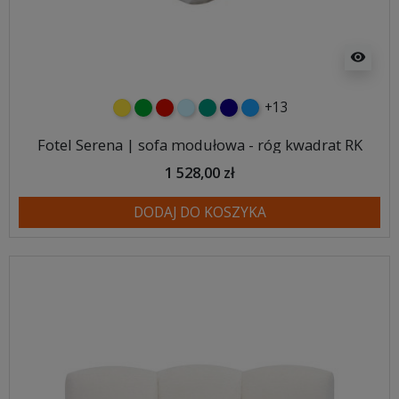
visibility
+13
żółty
zielony
czerwony
błękitny
turkusowy
granatowy
niebieski
Fotel Serena | sofa modułowa - róg kwadrat RK
1 528,00 zł
DODAJ DO KOSZYKA