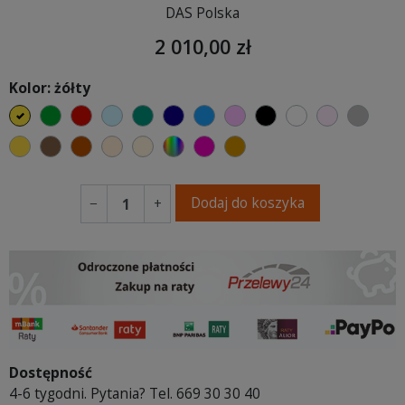
DAS Polska
2 010,00 zł
Kolor: żółty
żółty
zielony
czerwony
błękitny
turkusowy
granatowy
niebieski
różowy
czarny
biały
jasny róż
szary
musztardowy
brązowy
ceglasty
ciepły kremowy
ecru beżowy
wybór koloru
fuksja
koniakowy
Dodaj do koszyka
−
+
Dostępność
4-6 tygodni. Pytania? Tel. 669 30 30 40