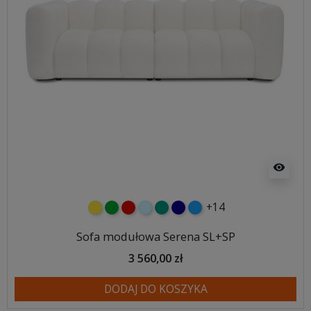
visibility
+14
żółty
zielony
czerwony
błękitny
turkusowy
granatowy
niebieski
Sofa modułowa Serena SL+SP
3 560,00 zł
DODAJ DO KOSZYKA