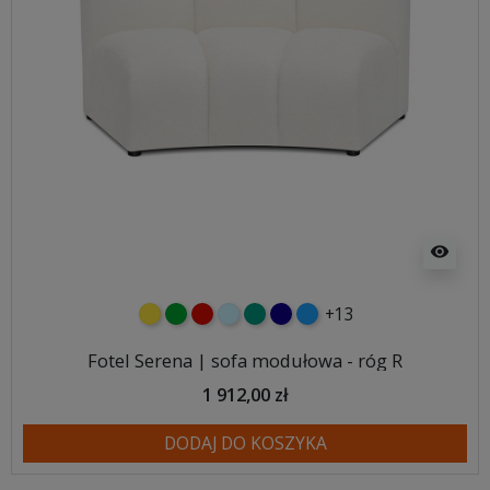
visibility
+13
żółty
zielony
czerwony
błękitny
turkusowy
granatowy
niebieski
Fotel Serena | sofa modułowa - róg R
1 912,00 zł
DODAJ DO KOSZYKA