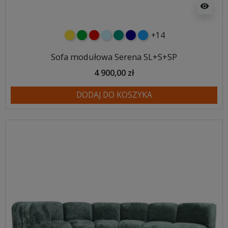
visibility
+14
żółty
zielony
czerwony
błękitny
turkusowy
granatowy
niebieski
Sofa modułowa Serena SL+S+SP
4 900,00 zł
DODAJ DO KOSZYKA