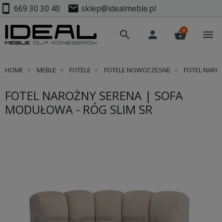
smartphone
mail
669 30 30 40
sklep@idealmeble.pl
0
search
person
shopping_basket
menu
HOME
MEBLE
FOTELE
FOTELE NOWOCZESNE
FOTEL NAROŻ
FOTEL NAROŻNY SERENA | SOFA
MODUŁOWA - RÓG SLIM SR