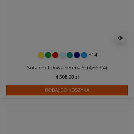
visibility
+14
żółty
zielony
czerwony
błękitny
turkusowy
granatowy
niebieski
Sofa modułowa Serena SL(4)+SP(4)
4 308,00 zł
DODAJ DO KOSZYKA