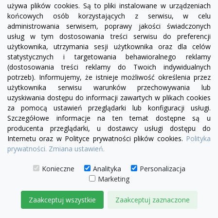
używa plików cookies. Są to pliki instalowane w urządzeniach
końcowych osób korzystających z serwisu, w celu
administrowania serwisem, poprawy jakości świadczonych
usług w tym dostosowania treści serwisu do preferencji
użytkownika, utrzymania sesji użytkownika oraz dla celów
statystycznych i targetowania behawioralnego reklamy
(dostosowania treści reklamy do Twoich indywidualnych
potrzeb). Informujemy, że istnieje możliwość określenia przez
użytkownika serwisu warunków przechowywania lub
uzyskiwania dostępu do informacji zawartych w plikach cookies
za pomocą ustawień przeglądarki lub konfiguracji usługi.
Szczegółowe informacje na ten temat dostępne są u
producenta przeglądarki, u dostawcy usługi dostępu do
Internetu oraz w Polityce prywatności plików cookies.
Polityka
prywatności.
Zmiana ustawień.
visibility
Konieczne
Analityka
Personalizacja
Marketing
Zaakceptuj wszystkie
Zaakceptuj zaznaczone
Fotel Serena bez boku | sofa modułowa - element
prosty SL/SP