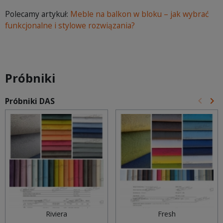
Polecamy artykuł:
Meble na balkon w bloku – jak wybrać
funkcjonalne i stylowe rozwiązania?
Próbniki
keyboard_arrow_left
keyboard_arrow_right
Próbniki DAS
Poprz
Na
Riviera
Fresh