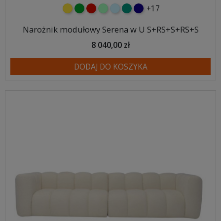
+17
żółty
zielony
czerwony
miętowy
błękitny
turkusowy
granatowy
Narożnik modułowy Serena w U S+RS+S+RS+S
8 040,00 zł
DODAJ DO KOSZYKA