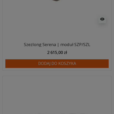
visibility
Szezlong Serena | moduł SZP/SZL
2 615,00 zł
DODAJ DO KOSZYKA