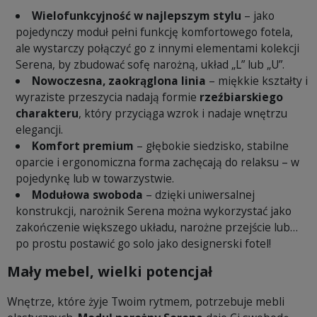
Wielofunkcyjność w najlepszym stylu
– jako
pojedynczy moduł pełni funkcję komfortowego fotela,
ale wystarczy połączyć go z innymi elementami kolekcji
Serena, by zbudować sofę narożną, układ „L” lub „U”.
Nowoczesna, zaokrąglona linia
– miękkie kształty i
wyraziste przeszycia nadają formie
rzeźbiarskiego
charakteru
, który przyciąga wzrok i nadaje wnętrzu
elegancji.
Komfort premium
– głębokie siedzisko, stabilne
oparcie i ergonomiczna forma zachęcają do relaksu – w
pojedynkę lub w towarzystwie.
Modułowa swoboda
– dzięki uniwersalnej
konstrukcji, narożnik Serena można wykorzystać jako
zakończenie większego układu, narożne przejście lub…
po prostu postawić go solo jako designerski fotel!
Mały mebel, wielki potencjał
Wnętrze, które żyje Twoim rytmem, potrzebuje mebli