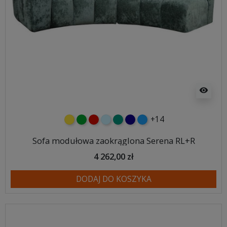
visibility
+14
żółty
zielony
czerwony
błękitny
turkusowy
granatowy
niebieski
Sofa modułowa zaokrąglona Serena RL+R
4 262,00 zł
DODAJ DO KOSZYKA