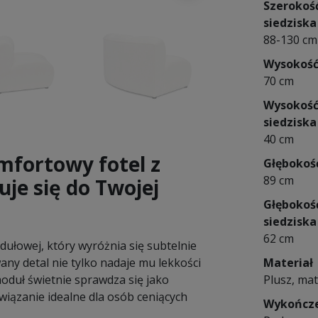
Szerokoś
siedziska
88-130 cm
Wysokoś
70 cm
Wysokoś
siedziska
40 cm
mfortowy fotel z
Głębokoś
89 cm
je się do Twojej
Głębokoś
siedziska
62 cm
dułowej, który wyróżnia się subtelnie
ny detal nie tylko nadaje mu lekkości
Materiał
oduł świetnie sprawdza się jako
Plusz, mat
związanie idealne dla osób ceniących
Wykończ