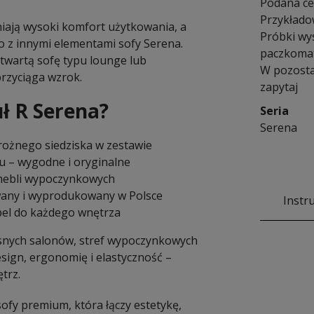
Podana cen
Przykłado
niają wysoki komfort użytkowania, a
Próbki wy
 z innymi elementami sofy Serena.
paczkomat
twartą sofę typu lounge lub
W pozosta
rzyciąga wzrok.
zapytaj
ł R Serena?
Seria
Serena
rożnego siedziska w zestawie
u – wygodne i oryginalne
mebli wypoczynkowych
wany i wyprodukowany w Polsce
Instr
bel do każdego wnętrza
snych salonów, stref wypoczynkowych
esign, ergonomię i elastyczność –
trz.
sofy premium, która łączy estetykę,