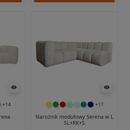
visibility
visibility
+14
+17
wy
atowy
ebieski
żółty
zielony
czerwony
miętowy
błękitny
turkusowy
granatowy
rena
Narożnik modułowy Serena w L
SL+RK+S