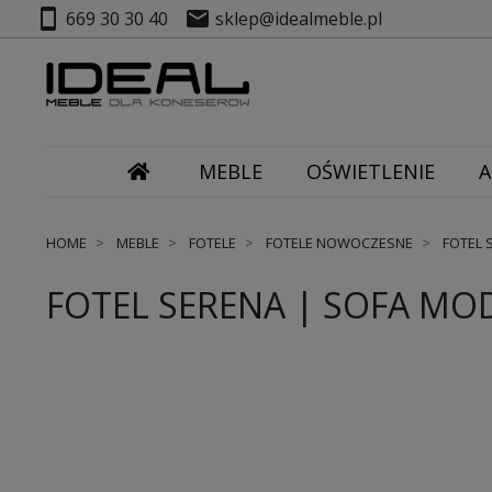
smartphone
mail
669 30 30 40
sklep@idealmeble.pl
MEBLE
OŚWIETLENIE
A
HOME
MEBLE
FOTELE
FOTELE NOWOCZESNE
FOTEL 
FOTEL SERENA | SOFA MO