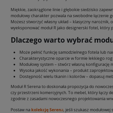
Miękkie, zaokrąglone linie i głębokie siedzisko zapew
modułowy charakter pozwala na swobodne łączenie go
Możesz stworzyć własny układ – klasyczny narożnik, o
wyeksponować moduł R jako designerski fotel, który p
Dlaczego warto wybrać modu
Może pełnić funkcję samodzielnego fotela lub na
Charakterystyczne oparcie w formie lekkiego rog
Modułowy system – stwórz własną konfigurację 
Wysoka jakość wykonania – produkt zaprojekto
Dostępność wielu tkanin i kolorów – dopasuj me
Moduł R Serena to doskonała propozycja do nowocze
czy przestrzeni komercyjnych. To mebel, który łączy d
zgodnie z zasadami nowoczesnego projektowania wnę
Postaw na
kolekcję Seren
a
, jeśli szukasz modułowej 