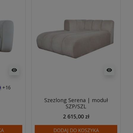
visibility
visibility
+16
usowy
anatowy
Szezlong Serena | moduł
SZP/SZL
2 615,00 zł
KA
DODAJ DO KOSZYKA