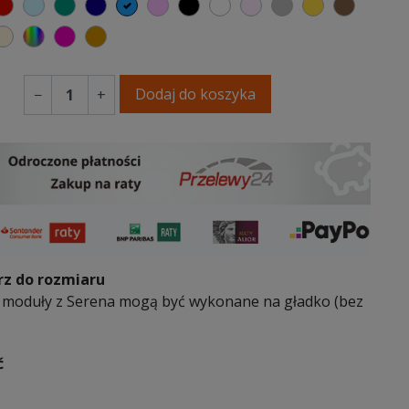
elony
czerwony
błękitny
turkusowy
granatowy
niebieski
różowy
czarny
biały
jasny róż
szary
musztardow
brązow
y
epły kremowy
ecru beżowy
wybór koloru
fuksja
koniakowy
Dodaj do koszyka
−
+
z do rozmiaru
 moduły z Serena mogą być wykonane na gładko (bez
ć