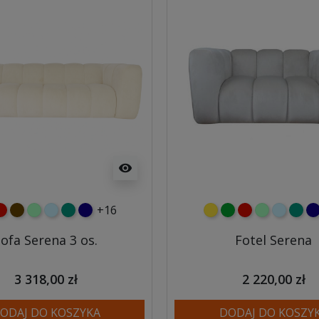
visibility
+16
ony
zerwony
czekoladowy
miętowy
błękitny
turkusowy
granatowy
żółty
zielony
czerwony
miętowy
błękitny
turk
gr
ofa Serena 3 os.
Fotel Serena
3 318,00 zł
2 220,00 zł
ODAJ DO KOSZYKA
DODAJ DO KOSZY