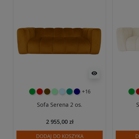
visibility
+16
zielony
czerwony
czekoladowy
miętowy
błękitny
turkusowy
granatowy
ziel
c
Sofa Serena 2 os.
S
2 955,00 zł
DODAJ DO KOSZYKA
D