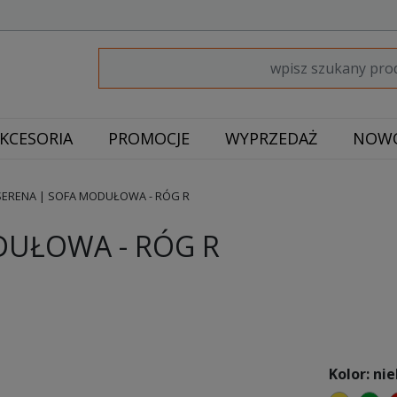
KCESORIA
PROMOCJE
WYPRZEDAŻ
NOWO
SERENA | SOFA MODUŁOWA - RÓG R
DUŁOWA - RÓG R
Kolor: nie