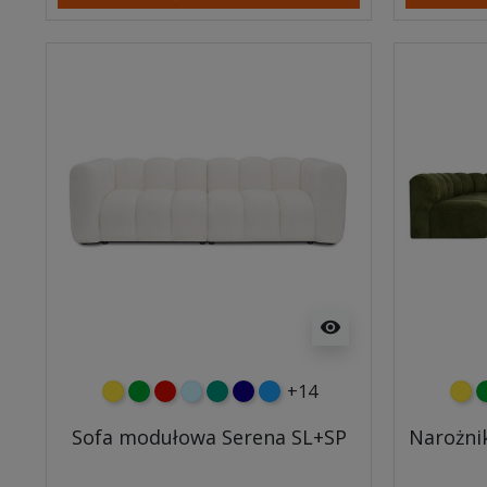
visibility
+14
żółty
zielony
czerwony
błękitny
turkusowy
granatowy
niebieski
żółt
z
Sofa modułowa Serena SL+SP
Narożni