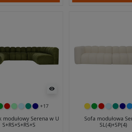
visibility
+17
y
ielony
czerwony
miętowy
błękitny
turkusowy
granatowy
żółty
zielony
czerwony
błękitny
turkuso
gran
ni
k modułowy Serena w U
Sofa modułowa Se
S+RS+S+RS+S
SL(4)+SP(4)