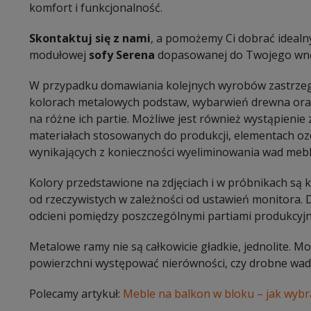
komfort i funkcjonalność.
Skontaktuj się z nami
, a pomożemy Ci dobrać idealn
modułowej
sofy Serena
dopasowanej do Twojego wnę
W przypadku domawiania kolejnych wyrobów zastrzeg
kolorach metalowych podstaw, wybarwień drewna oraz
na różne ich partie. Możliwe jest również wystąpieni
materiałach stosowanych do produkcji, elementach oz
wynikających z konieczności wyeliminowania wad mebl
Kolory przedstawione na zdjęciach i w próbnikach są
od rzeczywistych w zależności od ustawień monitora.
odcieni pomiędzy poszczególnymi partiami produkcyj
Metalowe ramy nie są całkowicie gładkie, jednolite. 
powierzchni występować nierówności, czy drobne wady
Polecamy artykuł:
Meble na balkon w bloku – jak wybr