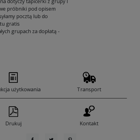
a dotyczy tapicerki z grupy I
we próbniki pod opisem
syłamy pocztą lub do
u gratis
łych grupach za dopłatą -
ukcja użytkowania
Transport
Drukuj
Kontakt