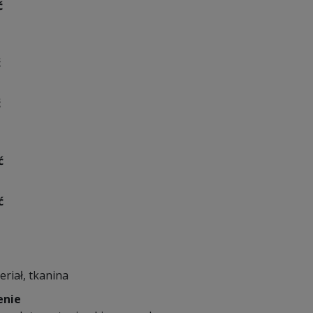
ć
ć
ć
ć
ć
eriał, tkanina
enie