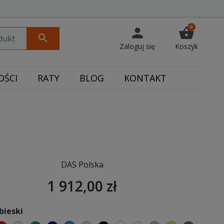
0
person
shopping_basket
search
Zaloguj się
Koszyk
ŚCI
RATY
BLOG
KONTAKT
DAS Polska
1 912,00 zł
bieski