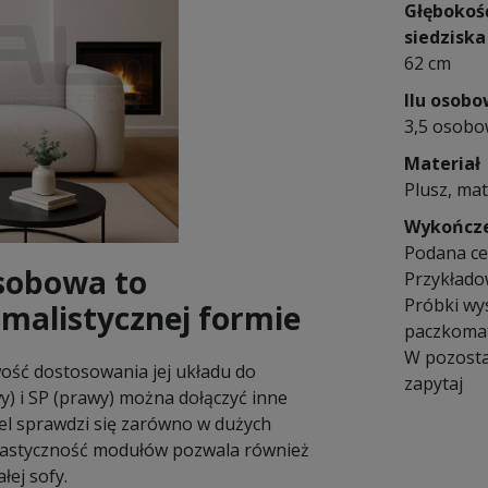
Głębokoś
siedziska
62 cm
Ilu osob
3,5 osob
Materiał
Plusz, mat
Wykończ
Podana cen
sobowa to
Przykłado
Próbki wy
malistycznej formie
paczkomat
W pozosta
wość dostosowania jej układu do
zapytaj
y) i SP (prawy) można dołączyć inne
el sprawdzi się zarówno w dużych
 Elastyczność modułów pozwala również
ej sofy.