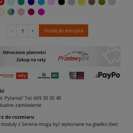
elony
czerwony
błękitny
turkusowy
granatowy
niebieski
różowy
czarny
szary
musztardowy
brązowy
oliwkowy
beżowy
 kremowy
oletowa purpura
ecru beżowy
wybór koloru
brudny róż
burgund
fuksja
Dodaj do koszyka
−
+
ść
i. Pytania? Tel. 669 30 30 40
dualne zamówienie
z do rozmiaru
 moduły z Serena mogą być wykonane na gładko (bez