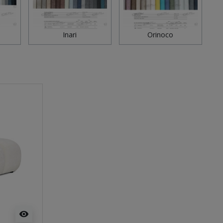
Inari
Orinoco
visibility