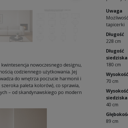
Uwaga
Możliwość
tapicerki
Długość
228 cm
Długość
siedziska
180 cm
 kwintesencja nowoczesnego designu,
lnością codziennego użytkowania. Jej
Wysokoś
wadza do wnętrza poczucie harmonii i
70 cm
szeroka paleta kolorów), co sprawia,
Wysokoś
jnych – od skandynawskiego po modern
siedziska
40 cm
Głębokoś
89 cm