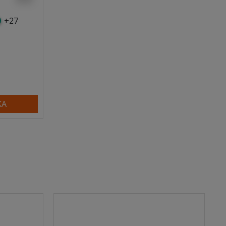
+27
y
tny
rkusowy
KA