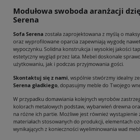
Modułowa swoboda aranżacji dzię
Serena
Sofa Serena
została zaprojektowana z myślą o maks
oraz wyprofilowane oparcia zapewniają wygodę nawe
wypoczynku. Solidna konstrukcja i wysokiej jakości ta
estetyczny wygląd przez lata. Mebel doskonale spraw
użytkowaniu, jak i podczas przyjmowania gości.
Skontaktuj się z nami
, wspólnie stwórzmy idealny 
Serena gładkiego
, dopasujmy meble do Twojego wnę
W przypadku domawiania kolejnych wyrobów zastrzeg
kolorach metalowych podstaw, wybarwień drewna oraz
na różne ich partie. Możliwe jest również wystąpieni
materiałach stosowanych do produkcji, elementach oz
wynikających z konieczności wyeliminowania wad mebl