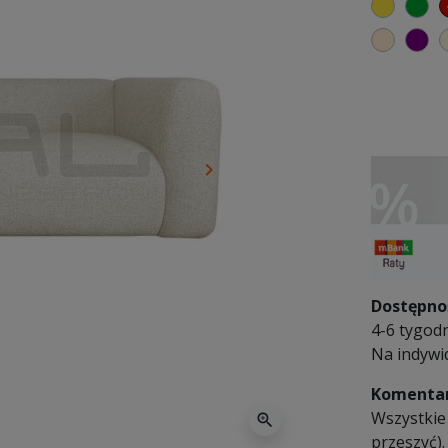
żółty
zi
ciepły
fi
keyboard_arrow_right
Następny
Dostępno
4-6 tygodn
Na indywi
Komentar
Wszystkie
zoom_in
przeszyć).