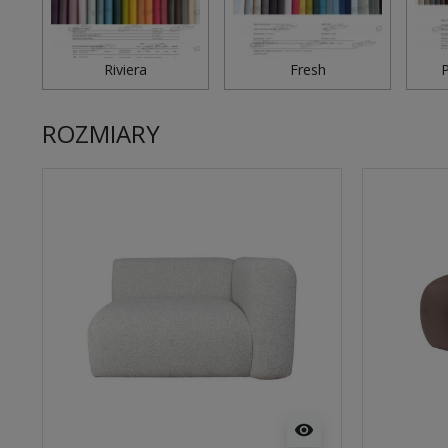
Riviera
Fresh
P
ROZMIARY
visibility