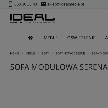
smartphone
mail
669 30 30 40
sklep@idealmeble.pl
MEBLE
OŚWIETLENIE
A
HOME
MEBLE
SOFY
SOFY NOWOCZESNE
SOFA MODU
SOFA MODUŁOWA SERENA G