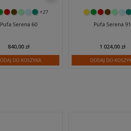
+27
y
ielony
czerwony
czekoladowy
miętowy
błękitny
turkusowy
żółty
zielony
czerwony
czekoladow
miętowy
błęki
tu
Pufa Serena 60
Pufa Serena 91
840,00 zł
1 024,00 zł
ODAJ DO KOSZYKA
DODAJ DO KOSZY