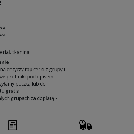
ć
owa
owa
eriał, tkanina
enie
a dotyczy tapicerki z grupy I
we próbniki pod opisem
syłamy pocztą lub do
u gratis
łych grupach za dopłatą -