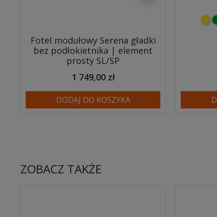
żółt
z
Fotel modułowy Serena gładki
bez podłokietnika | element
prosty SL/SP
1 749,00 zł
DODAJ DO KOSZYKA
D
ZOBACZ TAKŻE