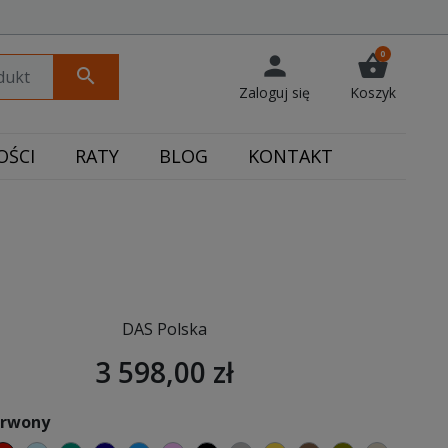
0
person
shopping_basket
search
Zaloguj się
Koszyk
ŚCI
RATY
BLOG
KONTAKT
DAS Polska
3 598,00 zł
erwony