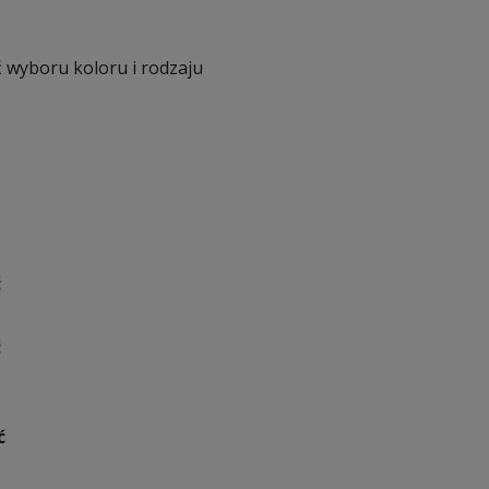
 wyboru koloru i rodzaju
ć
ć
ć