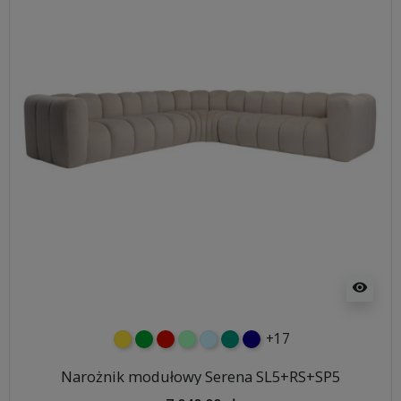
visibility
+17
żółty
zielony
czerwony
miętowy
błękitny
turkusowy
granatowy
Narożnik modułowy Serena SL5+RS+SP5