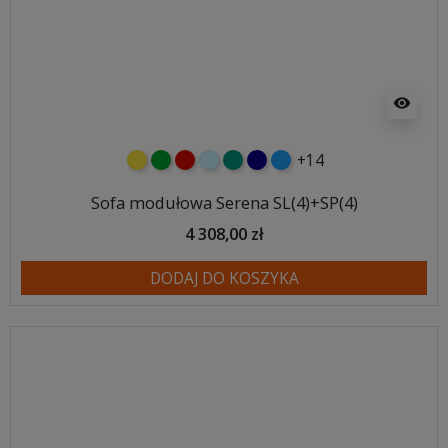
visibility
+14
żółty
zielony
czerwony
błękitny
turkusowy
granatowy
niebieski
Sofa modułowa Serena SL(4)+SP(4)
4 308,00 zł
DODAJ DO KOSZYKA