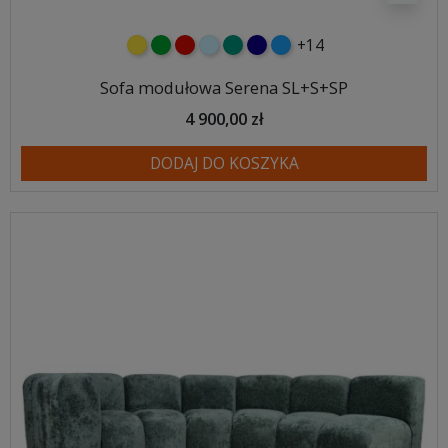
+14
żółty
zielony
czerwony
błękitny
turkusowy
granatowy
niebieski
Sofa modułowa Serena SL+S+SP
4 900,00 zł
DODAJ DO KOSZYKA