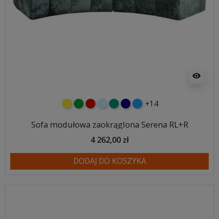
visibility
+14
żółty
zielony
czerwony
błękitny
turkusowy
granatowy
niebieski
Sofa modułowa zaokrąglona Serena RL+R
4 262,00 zł
DODAJ DO KOSZYKA