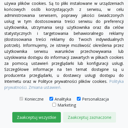
używa plików cookies. Są to pliki instalowane w urządzeniach
końcowych osób korzystających z serwisu, w celu
administrowania serwisem, poprawy jakości świadczonych
usług w tym dostosowania treści serwisu do preferencji
użytkownika, utrzymania sesji użytkownika oraz dla celów
statystycznych i targetowania behawioralnego reklamy
(dostosowania treści reklamy do Twoich indywidualnych
potrzeb). Informujemy, że istnieje możliwość określenia przez
użytkownika serwisu warunków przechowywania lub
uzyskiwania dostępu do informacji zawartych w plikach cookies
visibility
za pomocą ustawień przeglądarki lub konfiguracji usługi.
Szczegółowe informacje na ten temat dostępne są u
producenta przeglądarki, u dostawcy usługi dostępu do
Internetu oraz w Polityce prywatności plików cookies.
Polityka
prywatności.
Zmiana ustawień.
Sofa modułowa Serena bez boku |element prosty
SL5/SP5
Konieczne
Analityka
Personalizacja
2 515,00 zł
Marketing
Zaakceptuj wszystkie
Zaakceptuj zaznaczone
DODAJ DO KOSZYKA