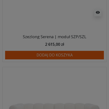
visibility
Szezlong Serena | moduł SZP/SZL
2 615,00 zł
DODAJ DO KOSZYKA