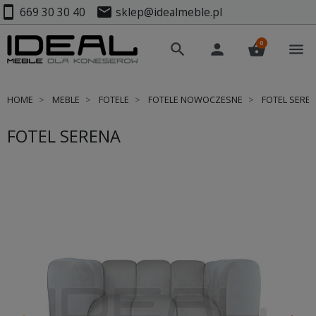
smartphone
mail
669 30 30 40
sklep@idealmeble.pl
0
search
person
shopping_basket
menu
HOME
MEBLE
FOTELE
FOTELE NOWOCZESNE
FOTEL SERE
FOTEL SERENA