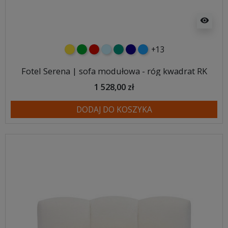
visibility
+13
żółty
zielony
czerwony
błękitny
turkusowy
granatowy
niebieski
Fotel Serena | sofa modułowa - róg kwadrat RK
1 528,00 zł
DODAJ DO KOSZYKA