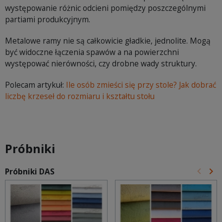
występowanie różnic odcieni pomiędzy poszczególnymi
partiami produkcyjnym.
Metalowe ramy nie są całkowicie gładkie, jednolite. Mogą
być widoczne łączenia spawów a na powierzchni
występować nierówności, czy drobne wady struktury.
Polecam artykuł:
Ile osób zmieści się przy stole? Jak dobrać
liczbę krzeseł do rozmiaru i kształtu stołu
Próbniki
keyboard_arrow_left
keyboard_arrow_right
Próbniki DAS
Poprz
Na