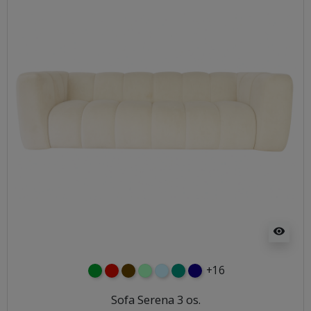
visibility
+16
zielony
czerwony
czekoladowy
miętowy
błękitny
turkusowy
granatowy
Sofa Serena 3 os.