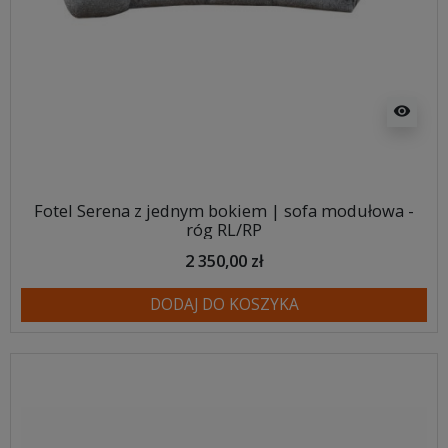
visibility
Fotel Serena z jednym bokiem | sofa modułowa -
róg RL/RP
2 350,00 zł
DODAJ DO KOSZYKA