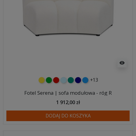
visibility
+13
żółty
zielony
czerwony
błękitny
turkusowy
granatowy
niebieski
Fotel Serena | sofa modułowa - róg R
1 912,00 zł
DODAJ DO KOSZYKA