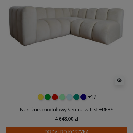
visibility
+17
żółty
zielony
czerwony
miętowy
błękitny
turkusowy
granatowy
Narożnik modułowy Serena w L SL+RK+S
4 648,00 zł
DODAJ DO KOSZYKA