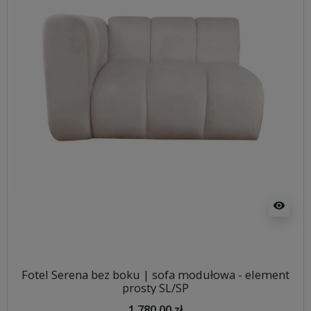
visibility
Fotel Serena bez boku | sofa modułowa - element
prosty SL/SP
1 780,00 zł