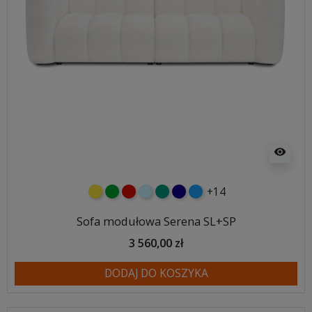
visibility
+14
żółty
zielony
czerwony
błękitny
turkusowy
granatowy
niebieski
Sofa modułowa Serena SL+SP
3 560,00 zł
DODAJ DO KOSZYKA