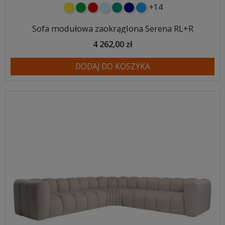
+14
żółty
zielony
czerwony
błękitny
turkusowy
granatowy
niebieski
Sofa modułowa zaokrąglona Serena RL+R
4 262,00 zł
DODAJ DO KOSZYKA