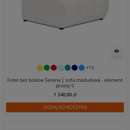
visibility
+13
żółty
zielony
czerwony
błękitny
turkusowy
granatowy
niebieski
Fotel bez boków Serena | sofa modułowa - element
prosty S
1 340,00 zł
DODAJ DO KOSZYKA