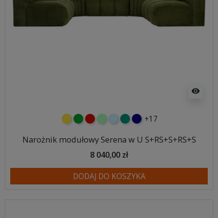
visibility
+17
żółty
zielony
czerwony
miętowy
błękitny
turkusowy
granatowy
Narożnik modułowy Serena w U S+RS+S+RS+S
8 040,00 zł
DODAJ DO KOSZYKA