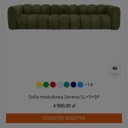
visibility
+14
żółty
zielony
czerwony
błękitny
turkusowy
granatowy
niebieski
Sofa modułowa Serena SL+S+SP
4 900,00 zł
DODAJ DO KOSZYKA