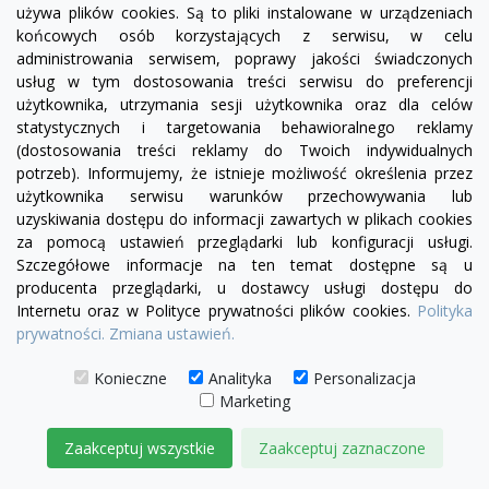
używa plików cookies. Są to pliki instalowane w urządzeniach
końcowych osób korzystających z serwisu, w celu
administrowania serwisem, poprawy jakości świadczonych
usług w tym dostosowania treści serwisu do preferencji
użytkownika, utrzymania sesji użytkownika oraz dla celów
visibility
statystycznych i targetowania behawioralnego reklamy
(dostosowania treści reklamy do Twoich indywidualnych
potrzeb). Informujemy, że istnieje możliwość określenia przez
użytkownika serwisu warunków przechowywania lub
Fotel Serena bez boku | sofa modułowa - element
uzyskiwania dostępu do informacji zawartych w plikach cookies
prosty SL/SP
za pomocą ustawień przeglądarki lub konfiguracji usługi.
Szczegółowe informacje na ten temat dostępne są u
1 780,00 zł
producenta przeglądarki, u dostawcy usługi dostępu do
Internetu oraz w Polityce prywatności plików cookies.
Polityka
DODAJ DO KOSZYKA
prywatności.
Zmiana ustawień.
Konieczne
Analityka
Personalizacja
Marketing
Zaakceptuj wszystkie
Zaakceptuj zaznaczone