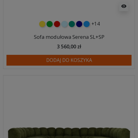
visibility
+14
żółty
zielony
czerwony
błękitny
turkusowy
granatowy
niebieski
Sofa modułowa Serena SL+SP
3 560,00 zł
DODAJ DO KOSZYKA