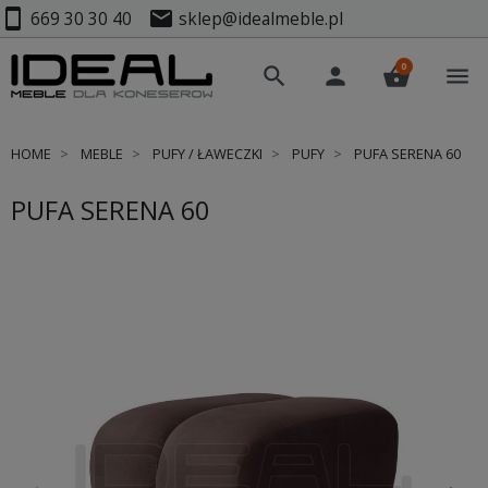
smartphone
mail
669 30 30 40
sklep@idealmeble.pl
0
search
person
shopping_basket
menu
HOME
MEBLE
PUFY / ŁAWECZKI
PUFY
PUFA SERENA 60
PUFA SERENA 60