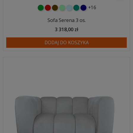
+16
zielony
czerwony
czekoladowy
miętowy
błękitny
turkusowy
granatowy
Sofa Serena 3 os.
3 318,00 zł
DODAJ DO KOSZYKA