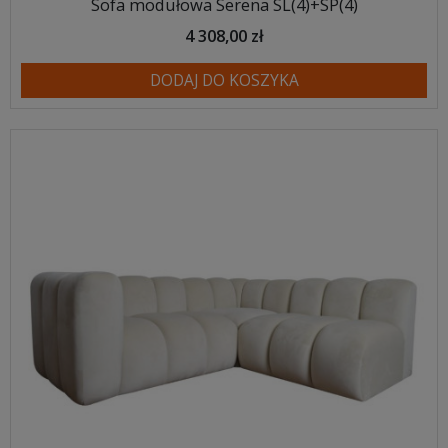
Sofa modułowa Serena SL(4)+SP(4)
4 308,00 zł
DODAJ DO KOSZYKA