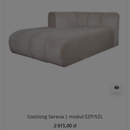
visibility
Szezlong Serena | moduł SZP/SZL
2 615,00 zł