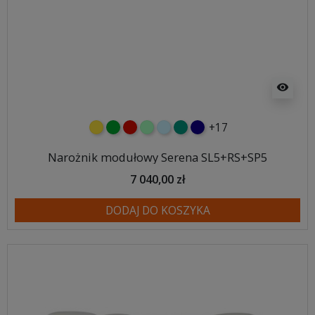
visibility
+17
żółty
zielony
czerwony
miętowy
błękitny
turkusowy
granatowy
Narożnik modułowy Serena SL5+RS+SP5
7 040,00 zł
DODAJ DO KOSZYKA