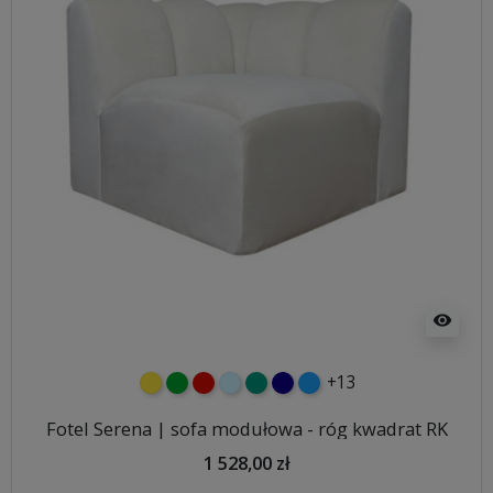
visibility
+13
żółty
zielony
czerwony
błękitny
turkusowy
granatowy
niebieski
Fotel Serena | sofa modułowa - róg kwadrat RK
1 528,00 zł