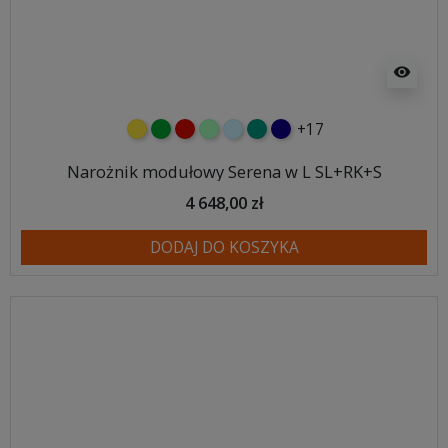
visibility
+17
żółty
zielony
czerwony
miętowy
błękitny
turkusowy
granatowy
Narożnik modułowy Serena w L SL+RK+S
4 648,00 zł
DODAJ DO KOSZYKA