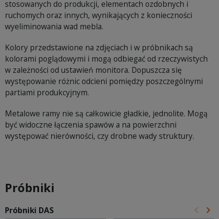
stosowanych do produkcji, elementach ozdobnych i
ruchomych oraz innych, wynikających z konieczności
wyeliminowania wad mebla.
Kolory przedstawione na zdjęciach i w próbnikach są
kolorami poglądowymi i mogą odbiegać od rzeczywistych
w zależności od ustawień monitora. Dopuszcza się
występowanie różnic odcieni pomiędzy poszczególnymi
partiami produkcyjnym.
Metalowe ramy nie są całkowicie gładkie, jednolite. Mogą
być widoczne łączenia spawów a na powierzchni
występować nierówności, czy drobne wady struktury.
Próbniki
keyboard_arrow_left
keyboard_arrow_right
Próbniki DAS
Poprz
Na