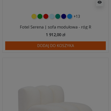
visibility
+13
żółty
zielony
czerwony
błękitny
turkusowy
granatowy
niebieski
Fotel Serena | sofa modułowa - róg R
1 912,00 zł
DODAJ DO KOSZYKA