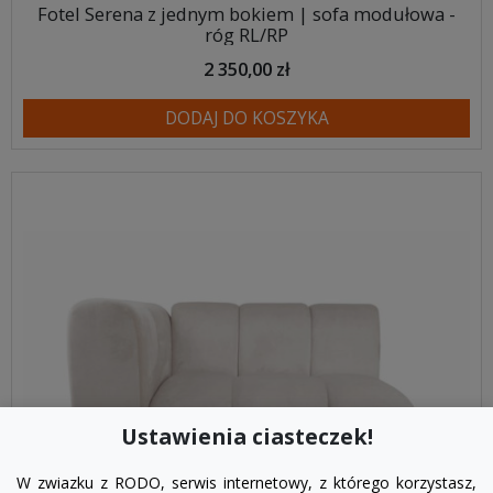
Fotel Serena z jednym bokiem | sofa modułowa -
róg RL/RP
2 350,00 zł
DODAJ DO KOSZYKA
Ustawienia ciasteczek!
W zwiazku z RODO, serwis internetowy, z którego korzystasz,