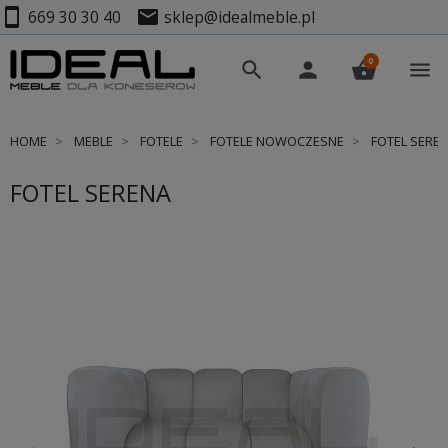
smartphone
mail
669 30 30 40
sklep@idealmeble.pl
0
search
person
shopping_basket
menu
HOME
MEBLE
FOTELE
FOTELE NOWOCZESNE
FOTEL SERE
FOTEL SERENA