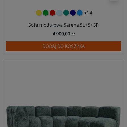
+14
żółty
zielony
czerwony
błękitny
turkusowy
granatowy
niebieski
Sofa modułowa Serena SL+S+SP
4 900,00 zł
DODAJ DO KOSZYKA