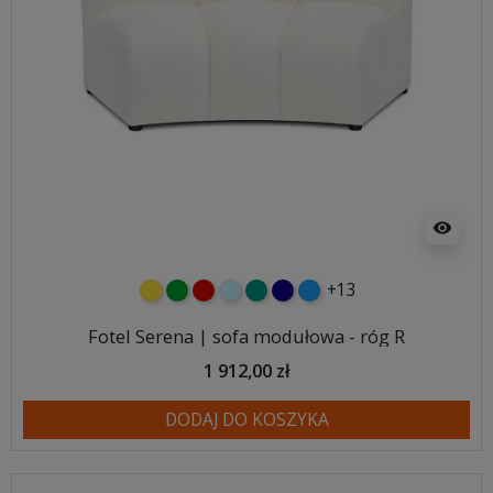
visibility
+13
żółty
zielony
czerwony
błękitny
turkusowy
granatowy
niebieski
Fotel Serena | sofa modułowa - róg R
1 912,00 zł
DODAJ DO KOSZYKA