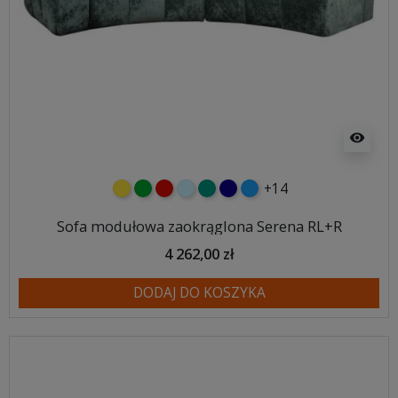
visibility
+14
żółty
zielony
czerwony
błękitny
turkusowy
granatowy
niebieski
Sofa modułowa zaokrąglona Serena RL+R
4 262,00 zł
DODAJ DO KOSZYKA