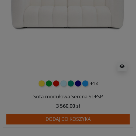
visibility
+14
żółty
zielony
czerwony
błękitny
turkusowy
granatowy
niebieski
Sofa modułowa Serena SL+SP
3 560,00 zł
DODAJ DO KOSZYKA