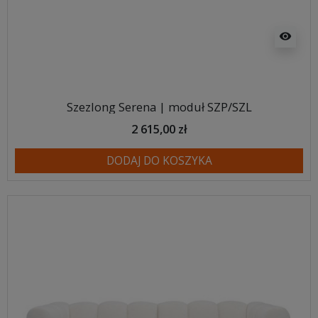
visibility
Szezlong Serena | moduł SZP/SZL
2 615,00 zł
DODAJ DO KOSZYKA