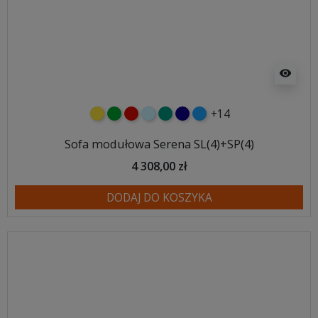
visibility
+14
żółty
zielony
czerwony
błękitny
turkusowy
granatowy
niebieski
Sofa modułowa Serena SL(4)+SP(4)
4 308,00 zł
DODAJ DO KOSZYKA