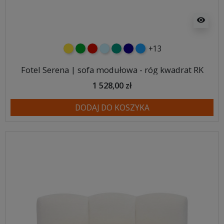
visibility
+13
żółty
zielony
czerwony
błękitny
turkusowy
granatowy
niebieski
Fotel Serena | sofa modułowa - róg kwadrat RK
1 528,00 zł
DODAJ DO KOSZYKA