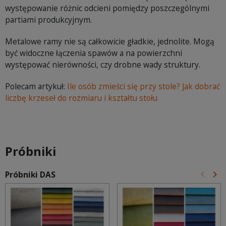
występowanie różnic odcieni pomiędzy poszczególnymi
partiami produkcyjnym.
Metalowe ramy nie są całkowicie gładkie, jednolite. Mogą
być widoczne łączenia spawów a na powierzchni
występować nierówności, czy drobne wady struktury.
Polecam artykuł:
Ile osób zmieści się przy stole? Jak dobrać
liczbę krzeseł do rozmiaru i kształtu stołu
Próbniki
keyboard_arrow_left
keyboard_arrow_right
Próbniki DAS
Poprz
Na