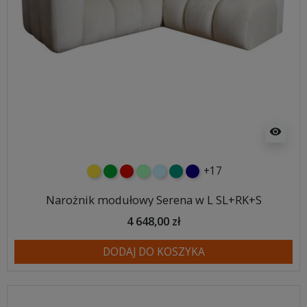
visibility
+17
żółty
zielony
czerwony
miętowy
błękitny
turkusowy
granatowy
Narożnik modułowy Serena w L SL+RK+S
4 648,00 zł
DODAJ DO KOSZYKA