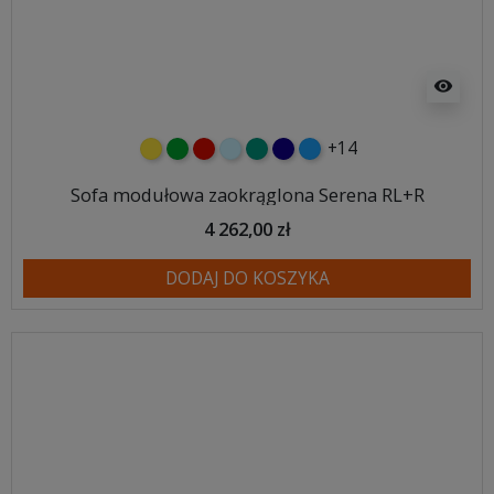
visibility
+14
żółty
zielony
czerwony
błękitny
turkusowy
granatowy
niebieski
Sofa modułowa zaokrąglona Serena RL+R
4 262,00 zł
DODAJ DO KOSZYKA