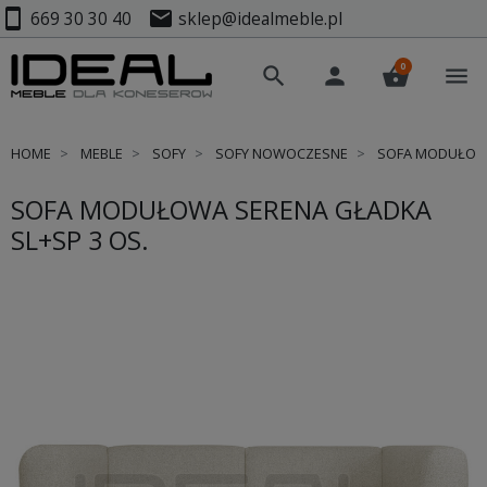
smartphone
mail
669 30 30 40
sklep@idealmeble.pl
0
search
person
shopping_basket
menu
HOME
MEBLE
SOFY
SOFY NOWOCZESNE
SOFA MODUŁOWA
SOFA MODUŁOWA SERENA GŁADKA
SL+SP 3 OS.