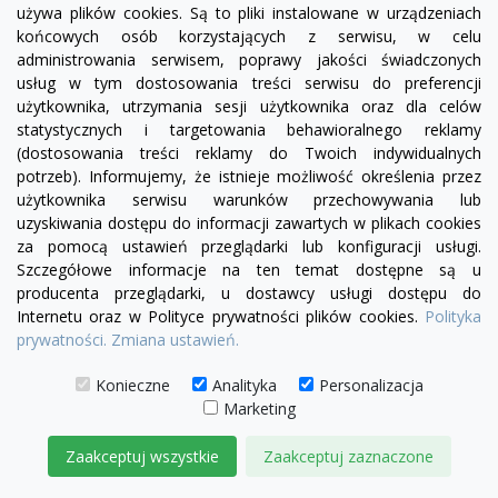
używa plików cookies. Są to pliki instalowane w urządzeniach
+13
żółty
zielony
czerwony
błękitny
turkusowy
granatowy
niebieski
końcowych osób korzystających z serwisu, w celu
administrowania serwisem, poprawy jakości świadczonych
Fotel Serena | sofa modułowa - róg kwadrat RK
usług w tym dostosowania treści serwisu do preferencji
1 528,00 zł
użytkownika, utrzymania sesji użytkownika oraz dla celów
statystycznych i targetowania behawioralnego reklamy
DODAJ DO KOSZYKA
(dostosowania treści reklamy do Twoich indywidualnych
potrzeb). Informujemy, że istnieje możliwość określenia przez
użytkownika serwisu warunków przechowywania lub
uzyskiwania dostępu do informacji zawartych w plikach cookies
za pomocą ustawień przeglądarki lub konfiguracji usługi.
Szczegółowe informacje na ten temat dostępne są u
producenta przeglądarki, u dostawcy usługi dostępu do
Internetu oraz w Polityce prywatności plików cookies.
Polityka
prywatności.
Zmiana ustawień.
Konieczne
Analityka
Personalizacja
Marketing
Zaakceptuj wszystkie
Zaakceptuj zaznaczone