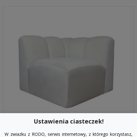
Ustawienia ciasteczek!
visibility
W zwiazku z RODO, serwis internetowy, z którego korzystasz,