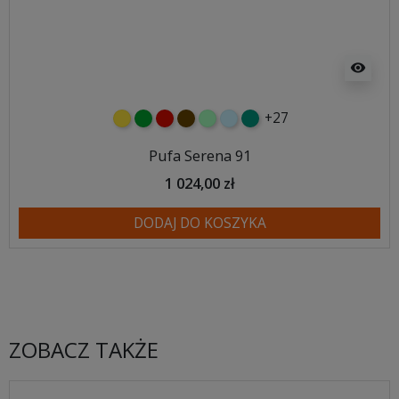
visibility
+27
żółty
zielony
czerwony
czekoladowy
miętowy
błękitny
turkusowy
Pufa Serena 91
1 024,00 zł
DODAJ DO KOSZYKA
ZOBACZ TAKŻE