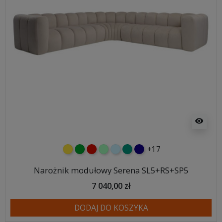
visibility
+17
żółty
zielony
czerwony
miętowy
błękitny
turkusowy
granatowy
Narożnik modułowy Serena SL5+RS+SP5
7 040,00 zł
DODAJ DO KOSZYKA