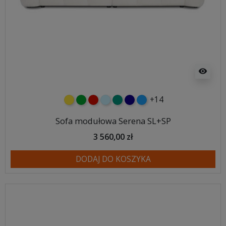
visibility
+14
żółty
zielony
czerwony
błękitny
turkusowy
granatowy
niebieski
Sofa modułowa Serena SL+SP
3 560,00 zł
DODAJ DO KOSZYKA