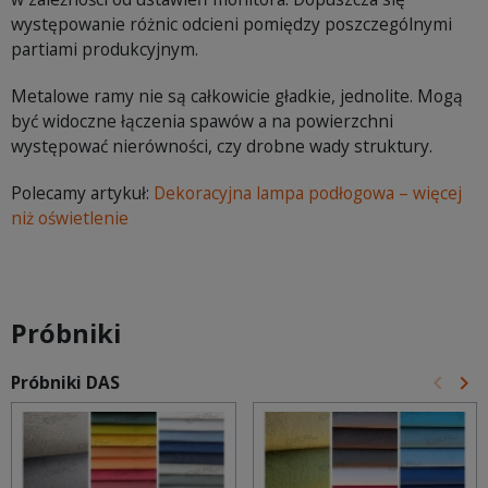
występowanie różnic odcieni pomiędzy poszczególnymi
partiami produkcyjnym.
Metalowe ramy nie są całkowicie gładkie, jednolite. Mogą
być widoczne łączenia spawów a na powierzchni
występować nierówności, czy drobne wady struktury.
Polecamy artykuł:
Dekoracyjna lampa podłogowa – więcej
niż oświetlenie
Próbniki
keyboard_arrow_left
keyboard_arrow_right
Próbniki DAS
Poprz
Na