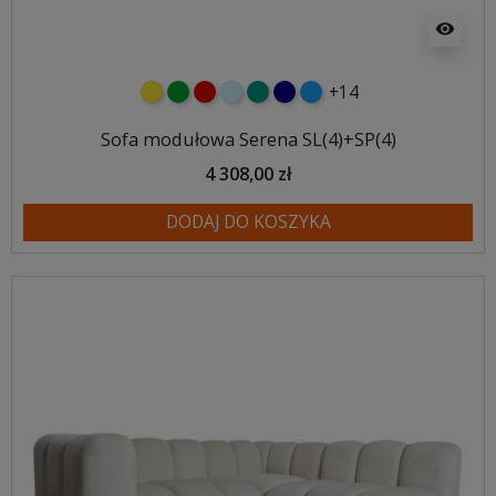
visibility
+14
żółty
zielony
czerwony
błękitny
turkusowy
granatowy
niebieski
Sofa modułowa Serena SL(4)+SP(4)
4 308,00 zł
DODAJ DO KOSZYKA