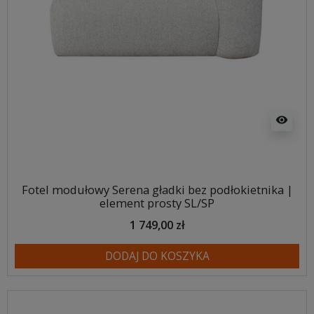
visibility
Fotel modułowy Serena gładki bez podłokietnika |
element prosty SL/SP
1 749,00 zł
DODAJ DO KOSZYKA