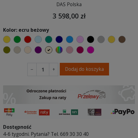
DAS Polska
3 598,00 zł
Kolor: ecru beżowy
żółty
zielony
czerwony
błękitny
turkusowy
granatowy
niebieski
różowy
czarny
szary
musztard
brąz
oliwkowy
beżowy
ciepły kremowy
fioletowa purpura
ecru beżowy
wybór koloru
brudny róż
burgund
fuksja
Dodaj do koszyka
−
+
Dostępność
4-6 tygodni. Pytania? Tel. 669 30 30 40