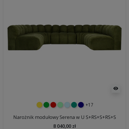
visibility
+17
żółty
zielony
czerwony
miętowy
błękitny
turkusowy
granatowy
Narożnik modułowy Serena w U S+RS+S+RS+S
8 040,00 zł